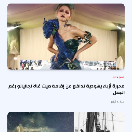
منوعات
محررة أزياء يهودية تدافع عن إقامة ميت غالا لجاليانو رغم
الجدل
منذ 5 أيام