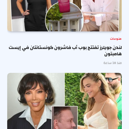
منوعات
لندن جويلرز تفتتح بوب أب فاشرون كونستانتان في إيست
هامبتون
منذ 18 ساعة