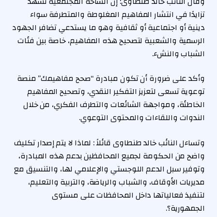
وقال النائب خالد طنطاوى: إن الساحة المجتمعية تسهد
تزايدًا في انتشار المفاهيم المغلوطة والمتطرفة سواء
دينية أو اجتماعية أو ثقافية وهو ما يستدعي تضافر الجهود
الرسمية والشعبية لتصحيح هذه المفاهيم، خاصة بين فئات
الشباب والنشء.
وأكد على ضرورة أن تكون مبادرة “صحح مفاهيمك” منصة
توعوية تسعى لتعزيز التفكير النقدي، وتصحيح المفاهيم
الخاطئة، ومواجهة الشائعات والتطرف الفكري، من خلال
الندوات واللقاءات والمحتوى التوعوي.
وتساءل النائب خالد طنطاوى قائلاً : لماذا لا يتم إصدار تكليف
واضح من الحكومة لجميع المحافظين بدعم هذه المبادرة،
وتوفير سبل الدعم اللوجستي والإعلامي لها، والتنسيق مع
مديريات الأوقاف، والشباب والرياضة، والتربية والتعليم،
لتنفيذ فعالياتها داخل المحافظات على مستوى
الجمهورية؟.