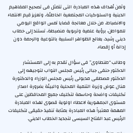
وثمن أهداف هذه المبادرة التى تتمثل فى تصحيح المفاهيم
الدينية والسلوكيات المجتمعية الخاطئة، وتعزيز قيم الانتماء
والانضباط، من خلال معالجة قضايا تمس الواقع اليومي
للمواطن، برؤية علمية وتربوية منضبطة، تستند إلى خطاب
ديني رشيد، يعالج الظواهر السلبية بالتوعية والرحمة دون
إدانة أو إقصاء.
وطالب “طنطاوى” فى سؤال تقدم به إلى المستشار
الدكتور حنفى جبالى رئيس مجلس النواب لتوجيهه إلى
الدكتور مصطفى مدبولى رئيس مجلس الوزراء والدكتورة
منال عوض وزيرة التنمية المحلية والبيئة بضرورة اصدار
تكليفات واضحة وحاسمة لتكليف جميع المحافظين على
مستوى الجمهورية لاعطاء اولوية قصوى لهذه المبادرة
المهمة معتبراً هذه المبادرة بمثابة تنفيذ حقيقى لتكليفات
الرئيس عبد الفتاح السيسى لتجديد الخطاب الديني.