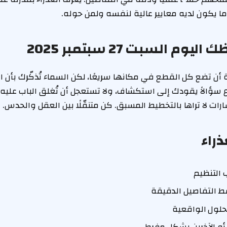
 ما يكون لديه معايير عالية لنفسه ولمن حوله.
يوم السبت 27 سبتمبر 2025
أن تضع كل القطع في مكانها سريعًا، لكن السماء تُذكّرك بأن ال
ع سؤالاً يقودك إلى استكشاف، ولا تستعجل أن تُغلق الباب عليه.
ات لا تراها بالتخطيط المسبق. كن متنقّلًا بين العقل والحدس.
ذراء
ب التنظيم
قط التفاصيل الدقيقة
حلول الواقعية
أو الآخرين بشكل مفرط