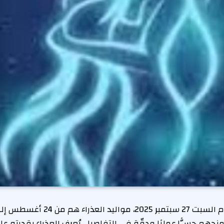
منحهم حسًّا عمليًا ودقّة في التفاصيل. يُعرف العذراء بقدرته على