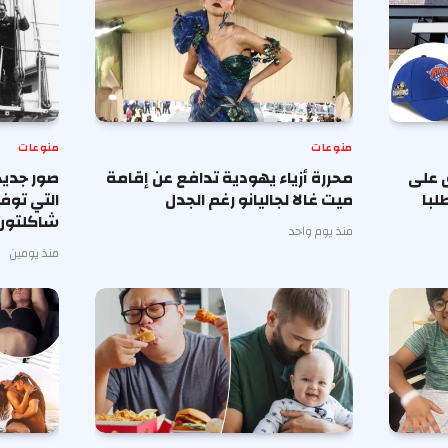
منوعات
منوعات
 على
محررة أزياء يهودية تدافع عن إقامة
صور جديد
لبا
ميت غالا لجاليانو رغم الجدل
التي توف
شاكلتون
منذ يوم واحد
منذ يومين