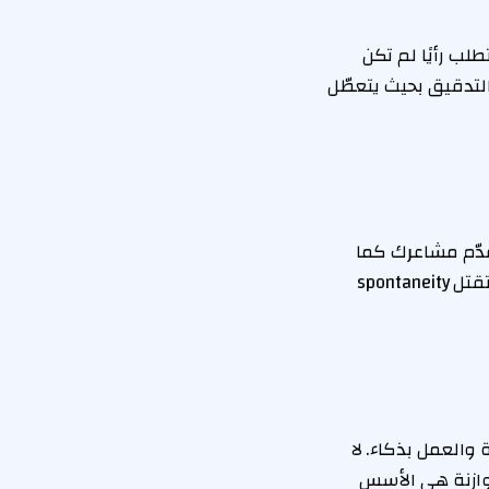
لب رأيًا لم تكن
 التدقيق بحيث يتعطّل
قدّم مشاعرك كما
هي، مع عيوبها وجمالها. اسمح للحوار أن يكون نيًّا وصريحًا، ولا تضع شروطًا مشدّدة تقتل spontaneity
والعمل بذكاء. لا
توازنة هي الأسس