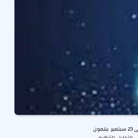
حظك اليوم السبت 27 سبتمبر 2025، مواليد العذراء هم من 24 أغسطس إلى 23 سبتمبر. ينتمون
 التحليل، التنظيم،