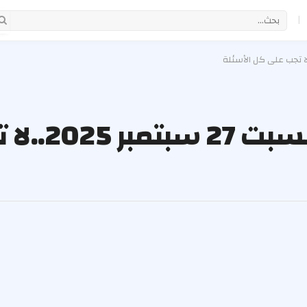
|
برج العذراء حظك ال