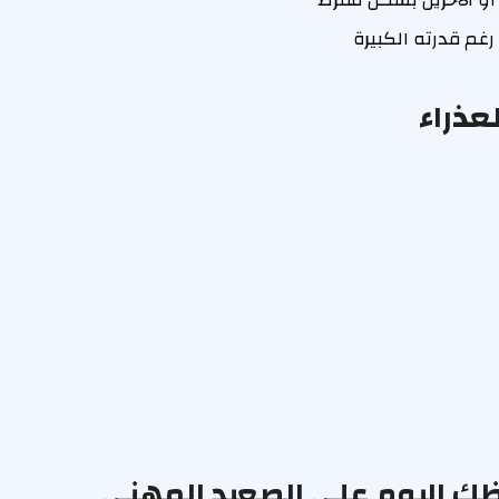
غم قدرته الكبيرة
عذراء
حظك اليوم على الصعيد المهني