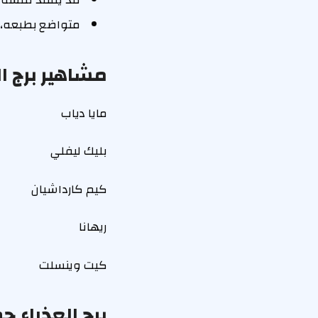
متواضع بطبعه، ر
مشاهير برج ال
مايا دياب
بليك ليفلي
كيم كارداشيان
ريهانا
كيت وينسلت
برج العذراء 