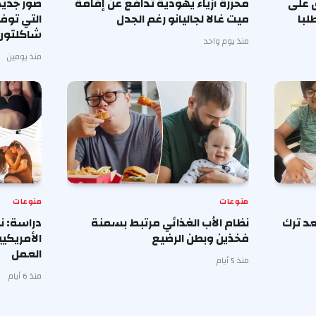
 على
محررة أزياء يهودية تدافع عن إقامة
صور جديد
لبا
ميت غالا لجاليانو رغم الجدل
التي توف
شاكلتون
منذ يوم واحد
منذ يومين
منوعات
منوعات
د ترك
نظام الأب الغذائي مرتبط بسمنة
دراسة: ن
فخذين وبطن الرضيع
الأمريكي
العمل
منذ 5 أيام
منذ 6 أيام