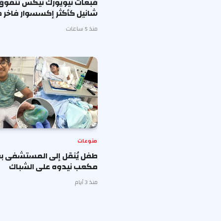
قبعات نيويورك نيكس تتفوق
شانيل كأكثر إكسسوار فاخر ط
منذ 5 ساعات
منوعات
طفل يُنقل إلى المستشفى بع
مكعب نيدوه على الشباك
منذ 3 أيام