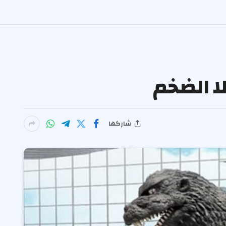
ا الضخم
شاركها