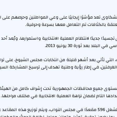
لشكاوى تعد مؤشرًا إيجابيًا على وعي المواطنين وحرصهم على ا
علقة بالكثافات تم التعامل معها بسرعة وحرفية.
جسيدًا جديدًا لانتظام العملية الانتخابية واستمرارها، ويُعد أحد 
البلاد بعد ثورة 30 يونيو 2013.
 التي تأتي بعد أشهر قليلة من انتخابات مجلس الشيوخ، على ترابط
الغرفتين، في إطار رؤية وطنية تهدف إلى ترسيخ المشاركة الس
 مستوى جميع محافظات الجمهورية تحت إشراف كامل من الهيئة ا
دها التام لضمان نزاهة العملية الانتخابية في مختلف مراحلها.
ويتنافس المرشحون لشغل 596 مقعدًا في مجلس النواب، ويتم توزيع هذه الم