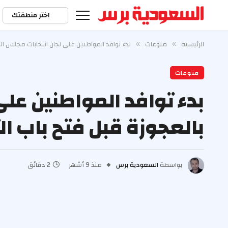
اختر منطقتك
الرئيسية
منوعات
بدء توافد المواطنين على لجان انتخابات مجلس ال
»
»
منوعات
بدء توافد المواطنين على
بالعجوزة قبل فتح باب ا
بواسطة
السعودية برس
منذ 9 أشهر
2 دقائق