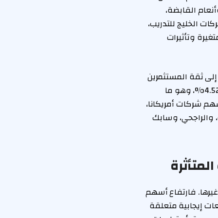
نعام القابضة،
كات الخليج للتدريب،
غيرة وتأثيرات
لشركات تراوحت بحد أقصى 9.99%، مما يشير إلى ثقة المستثمرين
في أدائها المستقبلي. في المقابل، تراوحت نسب الانخفاض في الأسهم الأخرى حتى 4.52%، وهو ما
سهم شركات أمريكانا،
، والراجحي، وسابك
لمتأثرة
غيرها. فارتفاع أسهم
قعات إيجابية متعلقة