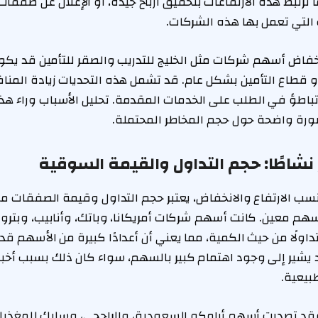
ما ترتبط هذه الارتفاعات بتحقيق أرباح جيدة، أو الإعلان عن صفقا
التي تعمل بها هذه الشركات.
فاض أسهم شركات مثل الخليج للتدريب والصقر للتأمين قد يكون 
و قطاع التأمين بشكل عام. قد تشمل هذه التحديات زيادة المنا
و تباطؤ في الطلب على الخدمات المقدمة. تحليل الأسباب وراء ه
ورة واضحة حول حجم المخاطر المحتملة.
 نشاطًا: حجم التداول والقيمة السوقية
 نسب الارتفاع والانخفاض، يعتبر حجم التداول وقيمة الصفقات
هم معين. كانت أسهم شركات أمريكانا، وباتك، وأنابيب، وبترو ر
اولًا من حيث الكمية، مما يعني أن أعدادًا كبيرة من الأسهم قد
 يشير إلى وجود اهتمام كبير بالسهم، سواء كان ذلك بسبب أخبار 
بيعية.
فقد تصدرت أسهم أرامكو السعودية، والراجحي، وسابك للمغذيات 