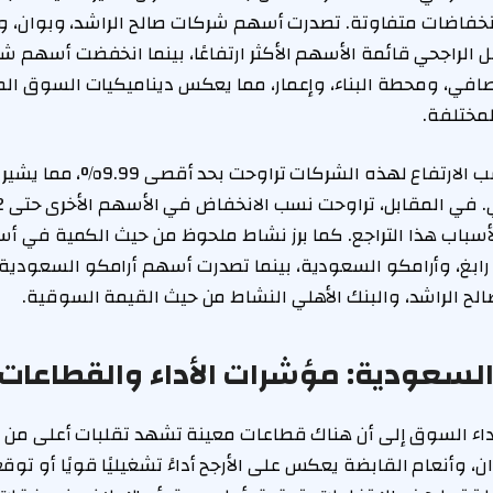
نخفاضات متفاوتة. تصدرت أسهم شركات صالح الراشد، وبوان، وأ
 الراجحي قائمة الأسهم الأكثر ارتفاعًا، بينما انخفضت أسهم شر
صافي، ومحطة البناء، وإعمار، مما يعكس ديناميكيات السوق المت
لمختلفة.
أظهرت البيانات أن نسب الارتفاع لهذه ا
 لأسباب هذا التراجع. كما برز نشاط ملحوظ من حيث الكمية في أ
و رابغ، وأرامكو السعودية، بينما تصدرت أسهم أرامكو السعودية
صالح الراشد، والبنك الأهلي النشاط من حيث القيمة السوقية.
السعودية: مؤشرات الأداء والقطاعات ا
لأداء السوق إلى أن هناك قطاعات معينة تشهد تقلبات أعلى من 
ن، وأنعام القابضة يعكس على الأرجح أداءً تشغيليًا قويًا أو تو