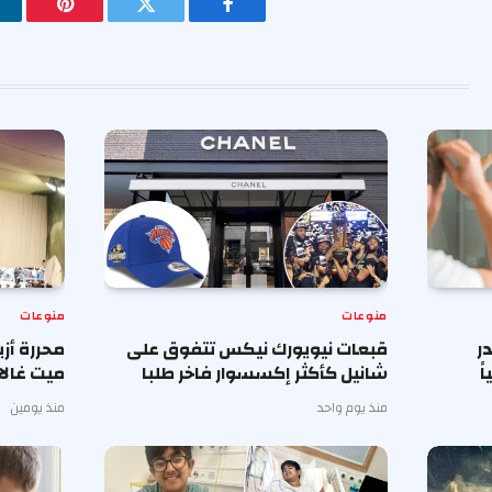
فيسبوك
تويتر
بينتيريس
منوعات
منوعات
ر
قبعات نيويورك نيكس تتفوق على
محررة أز
ً
شانيل كأكثر إكسسوار فاخر طلبا
ميت غالا 
منذ يوم واحد
منذ يومين