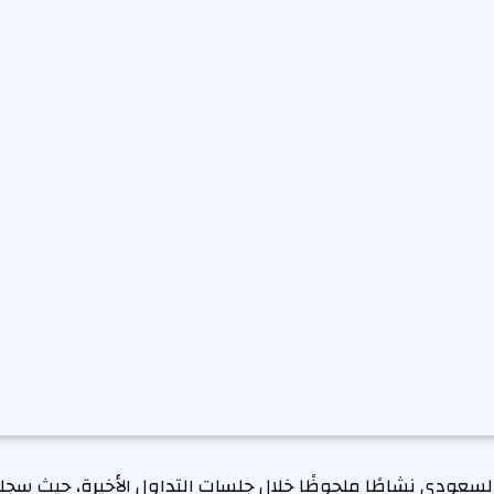
عودي نشاطًا ملحوظًا خلال جلسات التداول الأخيرة، حيث سج