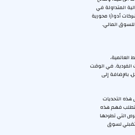
الية المتداولة في
كات أدوارًا محورية
 للسوق المالي.
 العالمية،
 الفردية. في الوقت
كة 2030، وتنويع مصادر الدخل، بالإضافة إلى
 هذه التحديات
 يتطلب فهم هذه
رص التي تطرحها
ستقبلي لسوق