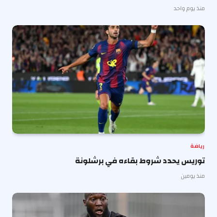
منذ يوم واحد
رياضة
توريس يحدد شروط بقاءه في برشلونة
منذ يومين