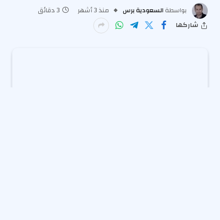
بواسطة
السعودية برس
منذ 3 أشهر
3 دقائق
شاركها
<h2>أمطار رعدية غزيرة تجتاح مناطق بالمملكة.. المركز
الوطني للأرصاد يحذر</h2>
<p>تشهد مناطق متفرقة من المملكة العربية السعودية،
اليوم الأربعاء، موجة من الأمطار الرعدية التي تتراوح شدتها