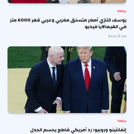
رياضة
يوسف التازي أصغر متسلق مغربي وعربي قهر 6000 متر
في الهيمالايا فيديو
منذ 11 ساعة
رياضة
إنفانتينو وروبيو: رد أمريكي قاطع يحسم الجدل