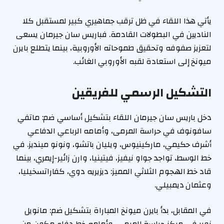
يأتي هذا اللقاء في ظل ترقب جماهيري كبير لمستقبل كلا
الناديين في البطولات القادمة. فباريس سان جيرمان يسعى
لتعزيز صفوفه وتحقيق طموحاته الأوروبية، بينما يتطلع بايرن
ميونخ إلى استعادة لقبه الأوروبي الغائب.
التشكيل الرسمي للفريقين
دخل باريس سان جيرمان اللقاء بتشكيل أساسي ضم: ماتفي
سافونوف في حراسة المرمى، وأمامه الرباعي الدفاعي
أشرف حكيمي، ماركينيوس، ويليان باتشو، ونونو مينديز. في
خط الوسط، تواجد جواو نيفيز، فيتينيا، وارن زائير-إيمري، بينما
قاد خط الهجوم الثلاثي المميز: ديزيريه دوي، كفاراتسخيليا،
وعثمان ديمبيلي.
في المقابل، بدأ بايرن ميونخ المباراة بتشكيل ضم: مانويل