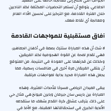
الجوانب التي تحتاج إلى معالجة، خاصة على الصعيد
الدفاعي. يتوقع أن تستمر التحضيرات المكثفة لكلا الناديين
خلال الفترة القادمة، مع التركيز على تحسين الأداء العام
ومعالجة أي نقاط ضعف.
آفاق مستقبلية للمواجهات القادمة
لا شك أن هذه المباراة ستترك بصمة في أذهان الجماهير،
فهي تقدم لمحة عن القوة الهجومية لكلا الفريقين،
وكذلك عن قدرتهما على العودة في النتيجة. من المتوقع
أن يلتقي الفريقان مرة أخرى في منافسات رسمية، مما
يجعل هذه المباراة مجرد بداية لمواجهات مرتقبة.
يبقى الميدان الرياضي مسرحًا للأحداث المثيرة، وهذه
المباراة بين باريس سان جيرمان وبايرن ميونخ هي مثال حي
على ذلك. يترقب عشاق كرة القدم بشغف ما ستقدمه
الأندية الكبرى في استحقاقاتها المقبلة، مع الأخذ في