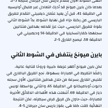
انتهى الشوط الأول بتقدم باريس سان جيرمان بنتيجة 3-2،
بعدما كان بايرن ميونخ قد أدرك التعادل عبر مايكل أوليسيه
في الدقيقة 41، قبل أن يعيد عثمان ديمبيلي التقدم للفريق
الباريسي من ركلة جزاء قبل نهاية الشوط. بدأ الشوط الثاني
بقوة للفريق الباريسي، حيث عزز تقدمه بهدفين متتاليين
سجلهما كفاراتسخيليا في الدقيقة 56 وديمبيلي في
الدقيقة 58، ليصبح الفارق 5-2.
بايرن ميونخ ينتفض في الشوط الثاني
لكن بايرن ميونخ أظهر عزيمة كبيرة وروحًا قتالية عالية،
رافضًا التفريط في المباراة بسهولة. نجح الفريق البافاري في
تقليص الفارق بسرعة من خلال هدفين متتاليين، الأول سجله
دايوت أوباميكانو في الدقيقة 65، والثاني بواسطة لويس
دياز في الدقيقة 68. أشعلت هذه الأهداف الدقائق الأخيرة
للمباراة، حيث حاول كل فريق فرض سيطرته، لكن النتيجة
النهائية ظلت كما هي، بفوز باريس سان جيرمان 5-4.