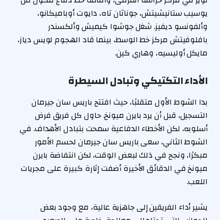
نوير في مركز حراسة المرمى، وأمامه خط دفاع مكون من
يوسيب ستانيشيتش، جوناثان تاه، دايوت أوباميكانو،
وألفونسو ديفيز. شغل جوشوا كيميش وألكسندر
بافلوفيتش مركز خط الوسط، بينما قاد الهجوم لويس دياز،
مايكل أوليسيه، وهاري كين.
الأداء التكتيكي وتبادل السيطرة
بدا الشوط الأول متقلبًا، حيث افتتح باريس سان جيرمان
التسجيل، قبل أن يرد بايرن ميونخ. حاول كل فريق فرض
أسلوبه، لكن الأخطاء الدفاعية سمحت بتبادل الأهداف. في
الشوط الثاني، سعى باريس سان جيرمان لحسم الأمور
مبكرًا، ونجح في ذلك لبعض الوقت، لكن انتفاضة بايرن
ميونخ في الدقائق الأخيرة أضفت إثارة كبيرة على مجريات
اللعب.
يشير أداء الفريقين إلى جاهزية عالية، مع وجود بعض