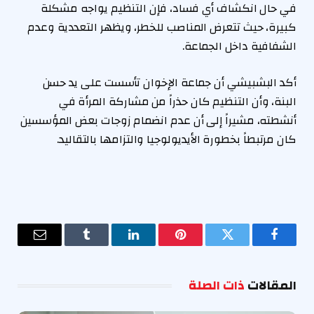
في حال انكشاف أي فساد، فإن التنظيم يواجه مشكلة
كبيرة، حيث تتعرض المناصب للخطر، ويظهر التعددية وعدم
الشفافية داخل الجماعة.
أكد البشبيشي أن جماعة الإخوان تأسست على يد حسن
البنة، وأن التنظيم كان حذراً من مشاركة المرأة في
أنشطته، مشيراً إلى أن عدم انضمام زوجات بعض المؤسسين
كان مرتبطاً بخطورة الأيديولوجيا والتزامها بالتقاليد.
فيسبوك
تويتر
بينتيريست
لينكدإن
Tumblr
البريد
الإلكترو
المقالات
ذات الصلة