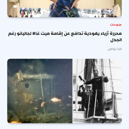
منوعات
محررة أزياء يهودية تدافع عن إقامة ميت غالا لجاليانو رغم
الجدل
منذ يومين