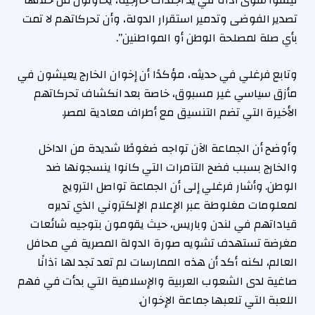
ليسوا سوى أداة في يد أجندات خارجية، يحاولون من خلالها
تصدير الفوضى وتدمير استقرار الدولة، وأن تحركاتهم لا تمت
بأي صلة لمصلحة الوطن أو المواطنين”.
وتابع فرغلي في حديثه، مؤكدًا أن إخوان الخارج يعيشون في
مأزق سياسي غير مسبوق، خاصة بعد انكشاف تحركاتهم
الأخيرة التي تضم التنسيق مع أطراف معادية لمصر.
وأوضح أن الجماعة الآن تواجه ضغوطًا شديدة من الداخل
والخارج بسبب فضح التآمرات التي كانوا ينسجونها ضد
الوطن. وأشار فرغلي إلى أن الجماعة تواصل الترويج
لمعلومات مغلوطة عبر الإعلام الإلكتروني الذي تديره
قياداتهم في لندن وباريس، حيث يقومون بتوجيه شائعات
مغرضة تستهدف تشويه صورة الدولة المصرية في محافل
العالم، لكنه أكد أن هذه الممارسات لم تعد تجد لها آذانًا
صاغية لدى الشعوب العربية والإسلامية التي بدأت في فهم
اللعبة التي تلعبها جماعة الإخوان.