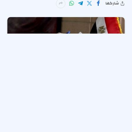
شاركها
فتحت سفارات مصر ببكين وكوالالمبور وسنغافورة أبوابها،
صباح اليوم الجمعة، في التاسعة صباحا بالتوقيت المحلي،
أمام المواطنين من أبناء الجالية المصرية؛ للتصويت في
انتخابات مجلس الشيوخ ٢٠٢٥ التي تستمر لمدة يومين في
الخارج.