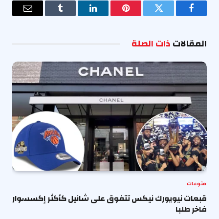
فيسبوك
تويتر
بينتيريست
لينكدإن
Tumblr
البريد
الإلكترو
المقالات
ذات الصلة
منوعات
قبعات نيويورك نيكس تتفوق على شانيل كأكثر إكسسوار
فاخر طلبا