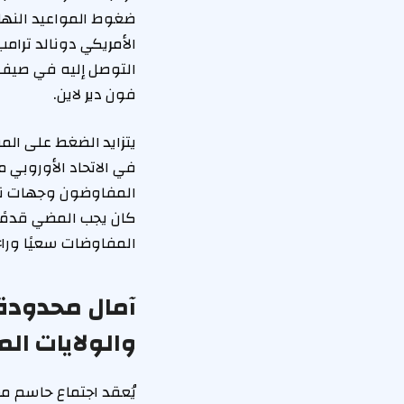
ضغوط المواعيد النهائ
الأمريكي دونالد ترام
التوصل إليه في صيف ا
فون دير لاين.
يتزايد الضغط على الم
المفاوضون وجهات نظر
كان يجب المضي قدمًا 
المفاوضات سعيًا وراء ا
آمال محدودة ل
والولايات الم
يُعقد اجتماع حاسم مساء