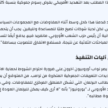
م
قدمنا هذا كحل وسط أثناء المفاوضات مع المجموعات السياسي
كن لدينا شركات تصرخ طلبًا للمساعدة ولليقين. يجب أن يتحمل
نية أن رئيس حزب الشعب الأوروبي، مانفريد فيبر، يدفع أيضًا لتسري
المباحثات الثلاثية عن نتيجة، فسنضع الاتفاق للتصويت ببساطة”.
ليات التنفيذ
صر نواب أوروبيون آخرون على ضرورة احترام الشروط لحماية الا
ديدات التعريفات الجمركية المتكررة من ترامب. من المتوقع أن ي
طالب البرلمان، التي تشكل المنطق المركزي للمفاوضات. وفي ه
لأوروبي لـ “يورونيوز” بأنه “لا أرى كيف يمكن للبرلمان العودة 
وة مطالبه”.