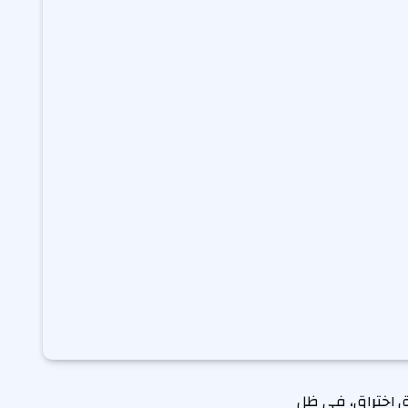
يق اختراق، في ظل