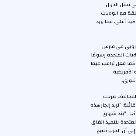
تي تمثل الدول
لقة مع الولايات
ية أعلى، مما يزيد
وروبي في مارس
يات المتحدة رسومًا
روبي، كما فعل ترامب فيما
 الأمريكية
 وتيرة المفاوضات تتزايد، خاصة من قبل حزب الشعب الأوروبي (EPP)، المحافظ. صرحت
ئلة: “نريد إنجاز هذه
جل “بند شروق
متحدة بتنفيذ اتفاق
ت زوفكو إلى أن الحزب أصبح