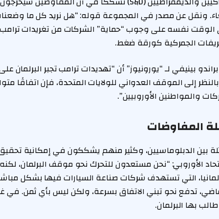
تُبدي مجموعة الاشتراكيين والديمقراطيين (S&D) تشككًا في أن المفاوضي
عاء. ونقل عن مصدر في المجموعة قوله: “هل نريد كل ما وضعناه
في الوقت نفسه على وجوب “حماية” الشركات من تغريدات ترامب 
عريفات الجمركية كورقة ضغط.
براندو بينيفي لـ “يورونيوز” أن “تهديدات ترامب تجبر البرلمان على
النظر إلى الموقف العدواني للولايات المتحدة، فإن اتفاقًا متوا
كات والمواطنين الأوروبيين”.
لة المفاوضات
ة بين الدبلوماسيين، وكثير منهم يشككون في إمكانية تحقيق ا
حاد الأوروبي: “نحن مستعدون للتحرك نحو موقف البرلمان، لكنه ي
 ألمانيا، التي تستهدف شركات صناعة السيارات فيها بشكل مباش
ماضي، تدفع نحو تبني الاتفاق بسرعة، ولكن ليس بأي ثمن. في 
الب بها البرلمان.