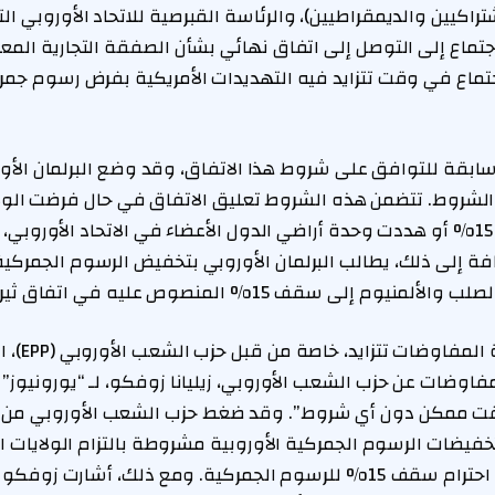
راكيين والديمقراطيين)، والرئاسة القبرصية للاتحاد الأوروبي ال
اجتماع إلى التوصل إلى اتفاق نهائي بشأن الصفقة التجارية المع
اجتماع في وقت تتزايد فيه التهديدات الأمريكية بفرض رسوم جمرك
ابقة للتوافق على شروط هذا الاتفاق، وقد وضع البرلمان الأ
شروط. تتضمن هذه الشروط تعليق الاتفاق في حال فرضت الولا
جمركية تتجاوز سقف 15% أو هددت وحدة أراضي الدول الأعضاء في الاتحاد الأو
ضافة إلى ذلك، يطالب البرلمان الأوروبي بتخفيض الرسوم الجمركية
م إلى سقف 15% المنصوص عليه في اتفاق ثيرنبوري.
الدعوات لتسريع
اوضات عن حزب الشعب الأوروبي، زيليانا زوفكو، لـ “يورونيوز” قا
 ممكن دون أي شروط”. وقد ضغط حزب الشعب الأوروبي من أ
يضات الرسوم الجمركية الأوروبية مشروطة بالتزام الولايات ال
ثيرنبوري، بما في ذلك احترام سقف 15% للرسوم الجمركية. ومع ذلك، أشار