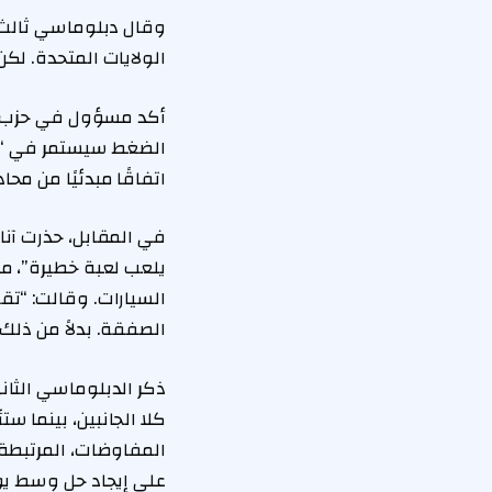
وقال دبلوماسي ثالث ف
الولايات المتحدة. لكن 
أكد مسؤول في حزب الش
الضغط سيستمر في “ال
اتفاقًا مبدئيًا من محا
في المقابل، حذرت آنا
يلعب لعبة خطيرة”، م
السيارات. وقالت: “تق
الصفقة. بدلاً من ذل
ذكر الدبلوماسي الثان
كلا الجانبين، بينما 
المفاوضات، المرتبطة 
على إيجاد حل وسط يواز