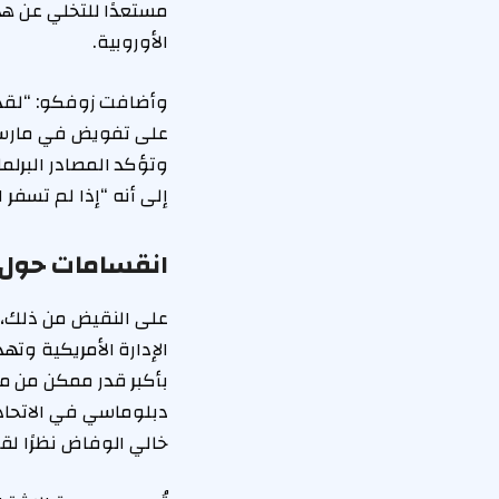
الأوروبية.
وأضافت زوفكو: “لقد 
على تفويض في مارس. ل
وتؤكد المصادر البرلما
إلى أنه “إذا لم تسفر 
انقسامات حول آ
على النقيض من ذلك، ي
الإدارة الأمريكية وته
بأكبر قدر ممكن من م
دبلوماسي في الاتحاد ا
خالي الوفاض نظرًا لق