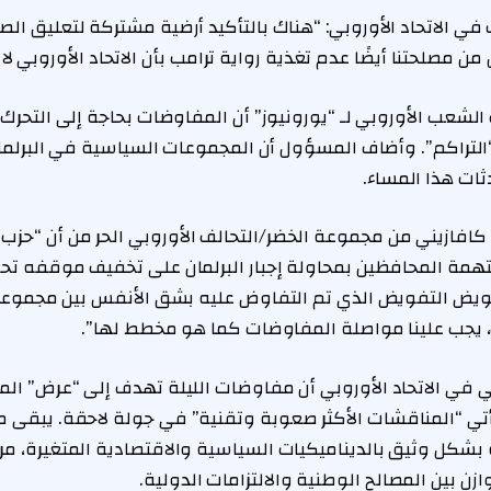
ي الاتحاد الأوروبي: “هناك بالتأكيد أرضية مشتركة لتعليق الص
من مصلحتنا أيضًا عدم تغذية رواية ترامب بأن الاتحاد الأوروبي لا
عب الأوروبي لـ “يورونيوز” أن المفاوضات بحاجة إلى التحرك 
تراكم”. وأضاف المسؤول أن المجموعات السياسية في البرلمان
دثات هذا المساء.
 كافازيني من مجموعة الخضر/التحالف الأوروبي الحر من أن “حزب
تهمة المحافظين بمحاولة إجبار البرلمان على تخفيف موقفه ت
ويض التفويض الذي تم التفاوض عليه بشق الأنفس بين مجموعاتن
ك، يجب علينا مواصلة المفاوضات كما هو مخطط لها”.
ي في الاتحاد الأوروبي أن مفاوضات الليلة تهدف إلى “عرض” ا
ستأتي “المناقشات الأكثر صعوبة وتقنية” في جولة لاحقة. يبقى 
بشكل وثيق بالديناميكيات السياسية والاقتصادية المتغيرة، مرهو
ن بين المصالح الوطنية والالتزامات الدولية.