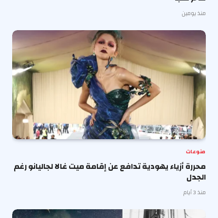
منذ يومين
منوعات
محررة أزياء يهودية تدافع عن إقامة ميت غالا لجاليانو رغم
الجدل
منذ 3 أيام