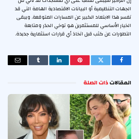
إن التركيز سيبقى منصبًا على أي مستجدات قد تأتي من
الجهات التنظيمية أو البيانات الاقتصادية الهامة التي قد
تفسر هذا الابتعاد الكبير عن المسارات المتوقعة. ويبقى
الخيار الأساسي للمستثمرين هو توخي الحذر ومتابعة
التطورات عن كثب قبل اتخاذ أي قرارات استثمارية جديدة.
فيسبوك
تويتر
بينتيريست
لينكدإن
Tumblr
البريد
الإلكترو
المقالات
ذات الصلة