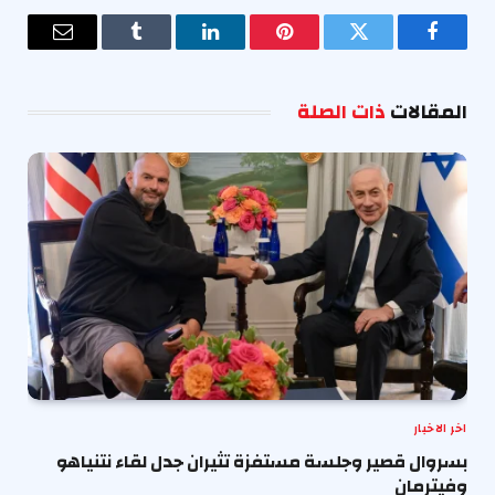
فيسبوك
تويتر
بينتيريست
لينكدإن
Tumblr
البريد
الإلكترو
المقالات
ذات الصلة
اخر الاخبار
بسروال قصير وجلسة مستفزة تثيران جدل لقاء نتنياهو
وفيترمان