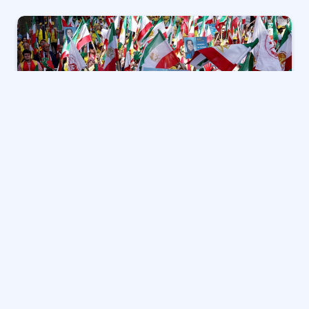
جديد
يمكنك الآن الاستماع إلى مقالات Fox News!
مثل
الرئيس الإيراني ماسود بيزيشكيان
ألقى خطابه الأول
إلى الجمعية العامة للأمم المتحدة يوم الثلاثاء ، متهمة
الولايات المتحدة وإسرائيل “العدوان الوحشي” ، الآلاف من
الأميركيين الإيرانيين والمعارضين الذين تم تجميعهم خارج
المبنى لتلقيهم ما أطلقوا عليه نفاق الأمم المتحدة لإعطاء