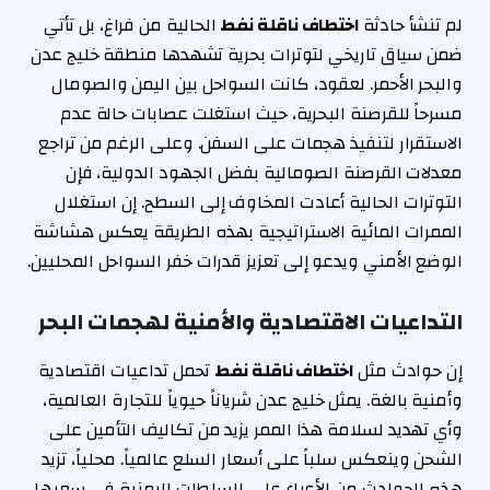
لم تنشأ حادثة
اختطاف ناقلة نفط
الحالية من فراغ، بل تأتي
ضمن سياق تاريخي لتوترات بحرية تشهدها منطقة خليج عدن
والبحر الأحمر. لعقود، كانت السواحل بين اليمن والصومال
مسرحاً للقرصنة البحرية، حيث استغلت عصابات حالة عدم
الاستقرار لتنفيذ هجمات على السفن. وعلى الرغم من تراجع
معدلات القرصنة الصومالية بفضل الجهود الدولية، فإن
التوترات الحالية أعادت المخاوف إلى السطح. إن استغلال
الممرات المائية الاستراتيجية بهذه الطريقة يعكس هشاشة
الوضع الأمني ويدعو إلى تعزيز قدرات خفر السواحل المحليين.
التداعيات الاقتصادية والأمنية لهجمات البحر
إن حوادث مثل
اختطاف ناقلة نفط
تحمل تداعيات اقتصادية
وأمنية بالغة. يمثل خليج عدن شرياناً حيوياً للتجارة العالمية،
وأي تهديد لسلامة هذا الممر يزيد من تكاليف التأمين على
الشحن وينعكس سلباً على أسعار السلع عالمياً. محلياً، تزيد
هذه الحوادث من الأعباء على السلطات اليمنية في سعيها