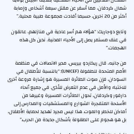
السكان المدنيين في الأحياء السكنية بمدينة الأبيض بولاية
شمال كردفان، مما أسفر عن مقتل سبعة أشخاص وإصابة
أكثر من 20 آخرين، حسبما أفادت مجموعة طبية محلية.”
وتابع دوجاريك: “هؤلاء هم أسر عادية في منازلهم، عالقون
في عنف مستمر يصل إلى الأحياء المدنية. ندين كل هذه
الهجمات.”
من جانبه، قال ريكاردو بيريس، مدير الاتصالات في منظمة
الأمم المتحدة للطفولة (UNICEF): “بالنسبة للأطفال في
السودان، فإن صوت الطائرة المسيرة هو إشارة مروعة أخرى
للاختباء والأمل في عدم التعرض للأذى. في جميع أنحاء
دارفور وكردفان، تحول الطائرات المسيرة وغيرها من
الأسلحة المتفجرة الشوارع والمستشفيات والمدارس إلى
أماكن للخطر والموت. هذا ليس مجرد تهديد لحماية الأطفال،
بل هو هجوم على الطفولة بأشكال جديدة من الحرب.”