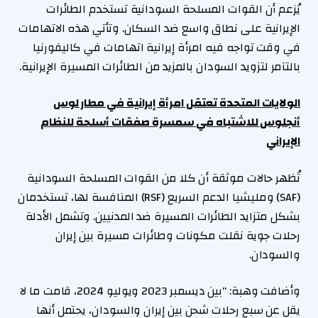
يُزعم أن القوات المسلحة السودانية تستخدم الطائرات
الإيرانية على نطاق واسع ضد السكان. وتأتي هذه الاتهامات
في وقت تواجه فيه امرأة إيرانية اتهامات في كاليفورنيا
بالتآمر لتزويد السودان بالمزيد من الطائرات المسيرة الإيرانية.
الولايات المتحدة تعتقل امرأة إيرانية في مطار لوس
أنجلوس للاشتباه في سمسرة صفقات أسلحة للنظام
الإيراني
تُظهر حالات موثقة أن كلا من القوات المسلحة السودانية
(SAF) ومليشيا الدعم السريع (RSF) المنافسة لها، تستخدمان
بشكل متزايد الطائرات المسيرة ضد المدنيين. وتشمل الأدلة
رحلات جوية نقلت مكونات وطائرات مسيرة بين إيران
والسودان.
وأضافت وهبة: “بين ديسمبر 2023 ويوليو 2024، قامت ما لا
يقل عن سبع رحلات شحن بين إيران والسودان، يحتمل أنها