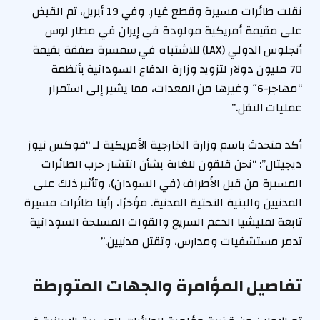
نقلت طائرات مسيرة وقطع غيار. وفي 19 أبريل، تم القبض
على مقيمة أمريكية مولودة في إيران في مطار لوس
أنجلوس الدولي (LAX) للاشتباه في سمسرة صفقة بقيمة
70 مليون دولار لتزويد وزارة الدفاع السودانية بأنظمة
“مهاجر-6″ وغيرها من المعدات، مما يشير إلى استمرار
عمليات النقل.”
أكد متحدث باسم وزارة الخارجية الأمريكية لـ “فوكس نيوز
ديجيتال”: “نحن قلقون للغاية بشأن انتشار حرب الطائرات
المسيرة من قبل الأطراف (في السودان)، وتأثير ذلك على
المدنيين والبنية التحتية المدنية. مؤخرًا، رأينا طائرات مسيرة
تابعة لمليشيا الدعم السريع والقوات المسلحة السودانية
تدمر مستشفيات ومدارس، وتقتل مدنيين.”
تفاصيل المؤامرة والجهات المتورطة