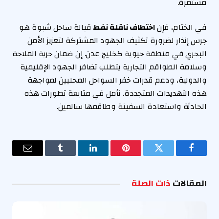
مستمرة.
في الختام، فإن
اختطاف ناقلة نفط
قبالة ساحل شبوة هو
جرس إنذار لضرورة تكثيف الجهود المشتركة لتعزيز الأمن
البحري في منطقة حيوية كخليج عدن. إن ضمان حرية الملاحة
وسلامة الطواقم التجارية يتطلب تضافر الجهود الإقليمية
والدولية، ودعم قدرات خفر السواحل المحليين لمواجهة
هذه التهديدات المتجددة. نأمل في متابعة تطورات هذه
الحادثة واستعادة السفينة وطاقمها سالمين.
فيسبوك
تويتر
بينتيريست
لينكدإن
Tumblr
البريد
الإلكترو
المقالات
ذات الصلة