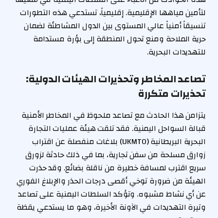
لتأمين مياهها الإقليمية. إقليمياً، تستدعي هذه التطورات
تنسيقاً أمنياً عالي المستوى بين الدول المشاطئة لضمان
حرية الملاحة ومنع تحول المنطقة إلى بؤرة مستدامة
للتهديدات البحرية.
تصاعد المخاطر وتحذيرات الهيئات الدولية:
تحذيرات متكررة
يتزامن هذا الحادث مع تصاعد ملحوظ في المخاطر الأمنية
قبالة السواحل اليمنية. فقد تلقت هيئة عمليات التجارة
البحرية البريطانية (UKMTO) بلاغات منفصلة عن اقتراب
زوارق مسلحة من سفن تجارية، بما في ذلك حادثة لزورق
سريع اقترب لمسافة خطيرة من ناقلة بضائع. وقد حذرت
الهيئة من ضرورة توخي أقصى درجات الحذر والإبلاغ الفوري
عن أي نشاط مشبوه. وتؤكد السلطات اليمنية على تصاعد
وتيرة التهديدات في الآونة الأخيرة، وهو ما يستدعي يقظة