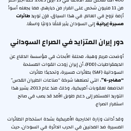
400 ألف شخص منذ اندلاعه في 15 أبريل 2023. كما أجبر أكثر
من 11 مليون شخص على الفرار من ديارهم، مما يجعله أسوأ
أزمة نزوح في العالم. في هذا السياق، فإن توريد
طائرات
مسيرة إيرانية
إلى السودان يثير قلقًا دوليًا واسعًا.
دور إيران المتزايد في الصراع السوداني
أوضحت مريم وهبة، محللة الأبحاث في مؤسسة الدفاع عن
الديمقراطيات (FDD)، أن إيران زودت القوات المسلحة
السودانية (SAF) بطائرات مسيرة، وتحديدًا طائرات
“مهاجر-6”
، التي تصنعها شركة “صناعات الطيران القدس”
الخاضعة لعقوبات أمريكية، وذلك منذ عام 2013. يشير هذا
التوريد المستمر إلى دعم طويل الأمد قد يصب في صالح
استمرار الصراع.
وقد أدانت وزارة الخارجية الأمريكية بشدة استخدام الطائرات
المسيرة ضد المدنيين في الحرب الدائرة في السودان، حيث