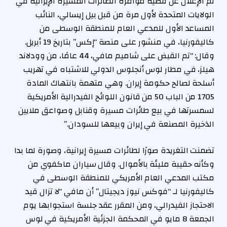
تم الإعلان عن قضية مؤامرة الطائرات المسيرة الإيرانية في
الولايات المتحدة لأول مرة من قبل بيل إيسالي، النائب
المساعد الأول للمدعي العام للمنطقة الوسطى من
كاليفورنيا، في منشور على منصة “إكس” بتاريخ 19 أبريل.
وقال: “تم القبض على شاميم مافي، 44 عامًا، من وودلاند
هيلز، في مطار لوس أنجلوس الدولي للاشتباه في تهريب
أسلحة لصالح حكومة إيران. وهي متهمة بانتهاك المادة
1705 من الباب 50 من قانون اللوائح الفيدرالية الأمريكية
لسمسرتها في بيع طائرات مسيرة وقنابل وصواعق ملايين
الذخيرة المصنعة في إيران وبيعها للسودان.”
تضمنت التغريدة صورًا لطائرات مسيرة إيرانية، وصورة لما بدا
وكأنه حقيبة مليئة بالأموال. وقال سياران ماكفوي من
مكتب المدعي العام الأمريكي للمنطقة الوسطى في
كاليفورنيا لـ “فوكس نيوز ديجيتال” أن مافي “لا تزال قيد
الاحتجاز الفيدرالي، ومن المقرر عقد جلسة استجوابها يوم
الجمعة 8 مايو في المحكمة الجزئية الأمريكية في لوس