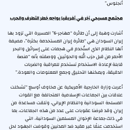
أنجلوس.”
مجتمع مسيحي آخر في أفريقيا يواجه خطر التطرف والحرب
أشارت وهبة إلى أن طائرة “مهاجر-6” المسيرة التي تزود بها
إيران السودان هي “طائرة إيران المستخدمة بكثرة”، مضيفة
أنها النظام الذي استُخدم في هجمات على إسرائيل والبحر
الأحمر من قبل حزب الله والحوثيين. ووصفته بأنه “منصة
قابلة لإعادة الاستخدام تستخدم للمراقبة والضربات
الدقيقة، ويمكنها التحليق وجمع المعلومات والعودة.”
أعربت وزارة الخارجية الأمريكية عن مخاوف أوسع: “تشكلت
علاقات بين الجماعات الإسلامية المتحالفة مع القوات
المسلحة السودانية والنظام الإيراني، وتلقت مساعدة من
إيران. وقد فرضنا عقوبات على عدد من هذه الجماعات، بما
في ذلك جماعة الإخوان المسلمين السودانية، التي
استخدمت عنفًا غير مقيد ضد المدنيين وقوضت الجهود لحل