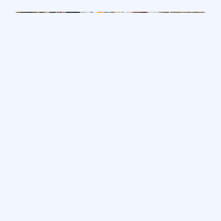
إنه في مهمة جديدة.
وجد أحد المحاربين القدامى الذين قاتلوا في فيتنام في لونغ
آيلاند شغفًا بالرسم ليخوض معاركه الخاصة مع اضطراب ما
بعد الصدمة – ويقوم الآن بتدريس الشكل الفني للمساعدة
في شفاء الجنود الآخرين الذين يعانون من هذا الاضطراب.