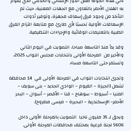
تأتي هذه الجولة ضمن الدور الإنساني والخدمي الذي يقوم
به الهلال الأحمر بالتعاون مع الجهات المعنية، حيث تم
التأكد من وجود فرق إسعاف مجهزة، وتوفير أدوات
الإسعافات الأولية تحسبًا لأي طارئ، مع متابعة التزام الفرق
الطبية بالتعليمات الوقائية والإجراءات التنظيمية.
وقد بدأ منذ التاسعة صباحا، التصويت في اليوم الثاني
والأخير من المرحلة الأولى بانتخابات مجلس النواب 2025،
وتستمر حتى التاسعة مساء.
وتجرى انتخابات النواب في المرحلة الأولى في 14 محافظة
تشمل (الجيزة – الفيوم – الوادي الجديد – بنى سويف –
المنيا – أسيوط – سوهاج – قنا – الأقصر – أسوان – البحر
الأحمر- الإسكندرية – البحيرة – مرسى مطروح).
ويحق لـ 35 مليون ناخبا التصويت بالمرحلة الأولى داخل
5606 لجنة فرعية بمختلف محافظات المرحلة الأولى.