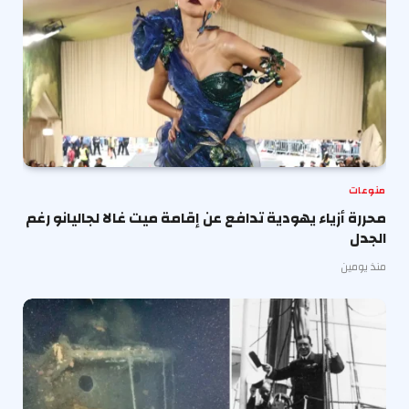
منوعات
محررة أزياء يهودية تدافع عن إقامة ميت غالا لجاليانو رغم
الجدل
منذ يومين