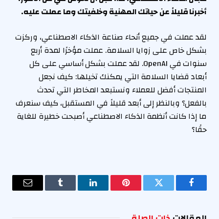
أخبرنا قليلاً عن حياتك المهنية وخلفيتك وما عملت عليه.
لقد عملت في جميع أنحاء صناعة الذكاء الاصطناعي، وركزت
بشكل خاص على زوايا السلامة. عملت مؤخرًا لمدة أربع
سنوات في OpenAI. لقد عملت بشكل أساسي على كل
أبعاد قضايا السلامة التي يمكنك تخيلها: كيف نجعل
المنتجات أفضل للعملاء ونستبعد المخاطر التي تحدث
بالفعل؟ وبالنظر إلى أبعد قليلاً في المستقبل، كيف سنعرف
ما إذا كانت أنظمة الذكاء الاصطناعي أصبحت خطيرة للغاية
حقًا؟
فيسبوك
تويتر
بينتيريست
لينكدإن
Tumblr
البريد
الإلكترو
المقالات
ذات الصلة