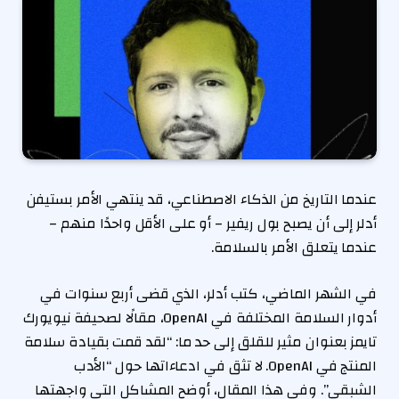
عندما التاريخ
من الذكاء الاصطناعي، قد ينتهي الأمر بستيفن
أدلر إلى أن يصبح بول ريفير – أو على الأقل واحدًا منهم –
عندما يتعلق الأمر بالسلامة.
في الشهر الماضي، كتب أدلر، الذي قضى أربع سنوات في
أدوار السلامة المختلفة في OpenAI، مقالًا لصحيفة نيويورك
تايمز بعنوان مثير للقلق إلى حد ما: “لقد قمت بقيادة سلامة
المنتج في OpenAI. لا تثق في ادعاءاتها حول “الأدب
الشبقي”. وفي هذا المقال، أوضح المشاكل التي واجهتها