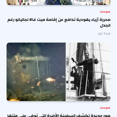
منوعات
محررة أزياء يهودية تدافع عن إقامة ميت غالا لجاليانو رغم
الجدل
منذ 4 أيام
منوعات
صور جديدة تكشف السفينة الأخيرة التي توفي على متنها