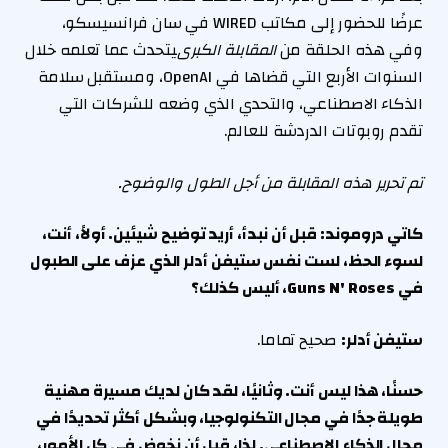
عرضًا للحضور إلى مكاتب WIRED في سان فرانسيسكو،
وفي هذه الحلقة من
المقابلة الكبرى
يتحدث عما تعلمه خلال
السنوات الأربع التي قضاها في OpenAI، ومستقبل سلامة
الذكاء الاصطناعي، والتحدي الذي وضعه للشركات التي
تقدم روبوتات الدردشة للعالم.
تم تحرير هذه المقابلة من أجل الطول والوضوح.
كاتي دروموند: قبل أن نبدأ، أريد توضيح شيئين. أولاً، أنت،
لسوء الحظ، لست نفس ستيفن أدلر الذي عزف على الطبول
في Guns N' Roses، أليس كذلك؟
ستيفن أدلر:
صحيح تماما.
حسنًا، هذا ليس أنت. وثانيًا، لقد كان لديك مسيرة مهنية
طويلة جدًا في مجال التكنولوجيا، وبشكل أكثر تحديدًا في
مجال الذكاء الاصطناعي. لذا، قبل أن نخوض في كل الأمور،