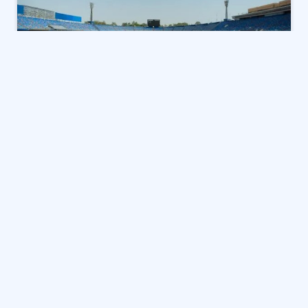
يستضيف استاد القاهرة الدولي المباراتين الوديتين اللتين
يخوضهما المنتخب المصري المشارك في كأس العرب أمام
نظيره الجزائري يومي 14 و17 نوفمبر الجاري، وذلك ضمن
برنامج الإعداد لخوض منافسات البطولة المقرر إقامتها في
قطر خلال شهر ديسمبر المقبل.
ويواصل المنتخب، بقيادة الكابتن حلمي طولان، معسكره
التدريبي الحالي في القاهرة، في إطار التحضيرات الفنية
والبدنية للمشاركة في البطولة العربية، التي يسعى خلالها