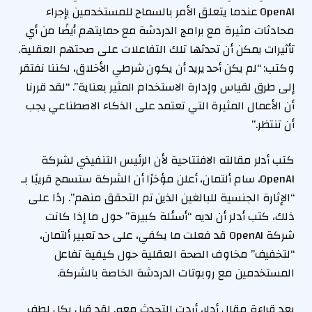
OpenAI عندما يتعلق الأمر بالسماح للمستخدمين بإجراء
محادثات مثيرة مع برامج الدردشة مع حمايتهم أيضًا من أي
تأثيرات يمكن أن تحدثها تلك التفاعلات على صحتهم العقلية.
وكتب: “لم يكن أحد يريد أن يكون شرطي الأخلاق، لكننا نفتقر
إلى طرق لقياس وإدارة الاستخدام المثير بعناية”. “لقد قررنا
أن الأعمال المثيرة التي تعتمد على الذكاء الاصطناعي يجب
أن تنتظر.”
كتب أدلر مقالته الافتتاحية لأن الرئيس التنفيذي لشركة
OpenAI، سام ألتمان، أعلن مؤخرًا أن الشركة ستسمح قريبًا بـ
“الإثارة الجنسية للبالغين الذين تم التحقق منهم”. ردًا على
ذلك، كتب أدلر أن لديه “أسئلة كبيرة” حول ما إذا كانت
شركة OpenAI قد فعلت ما يكفي، على حد تعبير ألتمان،
“لتخفيف” مخاوف الصحة العقلية حول كيفية تفاعل
المستخدمين مع روبوتات الدردشة الخاصة بالشركة.
بعد قراءة مقال أدلر، أردت التحدث معه. لقد قبل بكل لطف