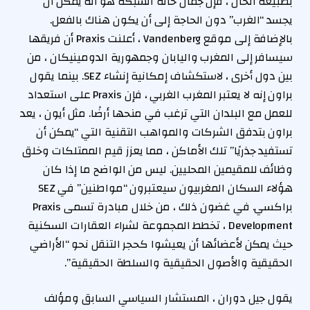
بطبيعة الحال ، فإن جمال حالة الشبكة هو أنه يمكن أن
يجسد “الغرب” دون الحاجة إلى أن يكون هناك بالفعل.
بالإضافة إلى موقع Vandenberg ، أعلنت Praxis أن فريقها
سيسافر إلى المغرب واليابان وجمهورية الدومينيكان ، من
بين دول أخرى ، لاستكشاف إمكانية إنشاء SEZ. بينما يقول
براون إنه لا يعتبر المغرب الغربي ، فإن Praxis على استعداد
للعمل مع البلدان التي ترغب في منحها أرضًا. مثل أيون ، يعد
براون بتدفق الشركات والمواهب التقنية التي “يمكن أن
تستفيد جذريًا” تلك الأماكن ، مما يعزز قيم الممتلكات وخلق
وظائف للمقيمين المحليين. ليس من الواضح ما إذا كان
هؤلاء السكان المغربيون سيعتبرون “مواطنين” في SEZ
براكسي. في غضون ذلك ، من خلال مبادرة تسمى Praxis
Development ، تخطط المجموعة لشراء العقارات السكنية
حيث يمكن لأعضائها أن يعيشوا كحجر التنقل نحو “الأراضي
الحقيقية والأصول الحقيقية والسلطة الحقيقية”.
يقول جيل دوران ، المستشار السياسي السابق ومؤلف