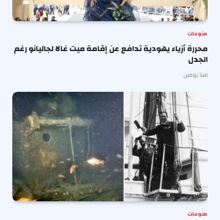
منوعات
محررة أزياء يهودية تدافع عن إقامة ميت غالا لجاليانو رغم
الجدل
منذ يومين
منوعات