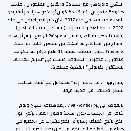
البشري والازدهار-مع السيادة والقانون الهندوران”. منحت
حكومة هندوران ، ثم بقيادة خوان أورلاندو هيرنانديز ألفارادو
المدينة ميثاقها في عام 2017. لكن هيرنانديز اعتقل في عام
2022 بتهمة الاتجار بالمخدرات (وقد أدين منذ ذلك الحين) ،
وألغت الحكومة الجديدة في Próspera الوضع ، زعم أن هذه
الأنواع من المناطق قد انتهت من مسكن البلاد. ثم رفعت
Próspera دعوى قضائية بقيمة 11 مليار دولار ضد حكومة
هندوران ، مدعيا أن الحكومة فشلت في “تكريم ضماناتها
للاستقرار القانوني”. القضية مستمرة.
يقول أيون ، من جانبه ، إنه “سيتعامل مع أشياء مختلفة
بشكل مختلف” في مدينة فيفا.
بالعودة إلى برج Viva Frontier ، بعد هداف الصباح ويوم
كامل من الجلسات حول الصحة وطول العمر ، يرتدي أيون ،
الذي يرتدي قميصًا وسروالًا ، بضع عشرات من الحضور في
جولة في إقطاعه المنبثقة. في حين تصور الصور التي تم