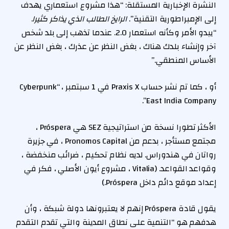
النشرة الإخبارية المستقلة: “هذا مشروع استعماري يهدف
إلى الإمبراطورية التقنية”.
الرايخ الطالب الذي يذاكر كثيرا
.
“يبدو الأمر وكأنه استعمار 2.0. عندما تذهب إلى بلد شخص
آخر وإنشاء بلدك هناك ، بغض النظر عن عذرك ، بغض النظر عن
الأساس المنطقي.”
أو ، كما تم نشر حساب Praxis X في 1 سبتمبر ، “Cyberpunk
East India Company”.
الأكثر تطورا
نسخة من استراتيجية SEZ هي Próspera ،
مجتمع مستأجر ، بدعم من Pronomos Capital ، في جزيرة
رواتان في هندوراس. لديه نظام تحكيم ، ضرائب منخفضة ،
وقواعد القواعد. (Vitalia ، مشروع أيون الأصلي ، فكر في
إعداد موقع دائم داخل Próspera.)
يقول قادة Próspera إنهم لا يعتبرونها دولة شبكة ، وأن
هدفهم هو “التنمية على نطاق المدينة والتي تقدم التقدم