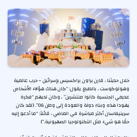
خلال حديثنا ، قارن براون براكسيس بإسرائيل – حرب عالمية
وهولوكوست ، بالطبع. يقول: “كان هناك هؤلاء الأشخاص
عديمي الجنسية كانوا منتشرين” ، وكان لديهم “فكرة
يهودا هذه وبناء دولة والعودة إلى وطن OG”. (لقد كان
سرينيفاسان أكثر مباشرة في الماضي ، قائلاً: “ما أدعو إليه
حقًا هو شيء مثل التكنولوجيا الصهيونية.”)