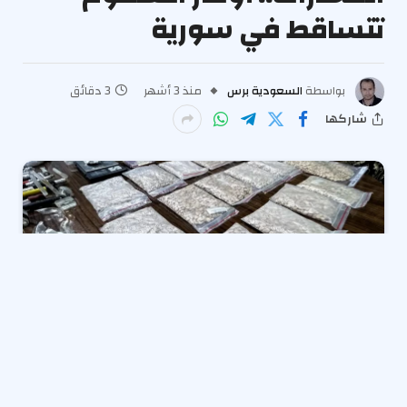
تتساقط في سورية
بواسطة
السعودية برس
منذ 3 أشهر
3 دقائق
شاركها
تفاصيل حادثة فقدان جنديين