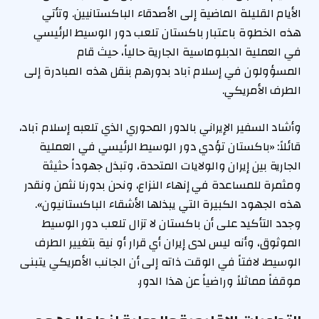
الأيام القليلة الماضية إلى الأصدقاء الباكستانيين. وتأتي
هذه الخطوة باعتبار باكستان تلعب دور الوسيط الرئيسي
في العملية الدبلوماسية الجارية حالياً، حيث قام
المسؤولون في إسلام آباد بدورهم بنقل هذه المبادرة إلى
الطرف الأمريكي.
وأشاد السفير الإيراني بالدور المحوري الذي تلعبه إسلام آباد،
قائلاً: «باكستان تؤدي دور الوسيط الرئيسي في العملية
الجارية بين إيران والولايات المتحدة، وتبذل جهوداً حثيثة
ومثمرة للمساعدة في إنهاء النزاع، ونحن بدورنا نثمن ونقدر
هذه الجهود الكبيرة التي يبذلها الأشقاء الباكستانيون».
وجدد التأكيد على أن باكستان لا تزال تلعب دور الوسيط
الموثوق، وأنه ليس لدى إيران أي قرار أو نية بتغيير الطرف
الوسيط، لافتاً في الوقت ذاته إلى أن الجانب الأمريكي يتبنى
موقفاً مماثلاً وراضياً عن هذا الدور.