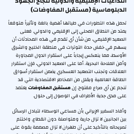
التداعيات الإقليمية والدولية لنجاح الجهود
الدبلوماسية (مستقبل المفاوضات)
تحمل هذه التطورات في طياتها أهمية بالغة وتأثيراً متوقعاً
يمتد من النطاق المحلي إلى الإقليمي والدولي. فعلى
الصعيد الإقليمي، من شأن أي تقدم في هذه المحادثات أن
يسهم في خفض حدة التوترات في منطقة الخليج والشرق
الأوسط، مما ينعكس إيجاباً على استقرار الدول المجاورة
وأمن الملاحة البحرية. أما على الصعيد الدولي، فإن استقرار
العلاقات وتجنب التصعيد العسكري يضمن استقرار أسواق
الطاقة العالمية ويقلل من المخاطر الاقتصادية التي قد
تنجم عن أي صراع مفتوح. إن
مستقبل المفاوضات
يعتمد
على مدى جدية الأطراف في الوصول إلى حلول.
وأفاد السفير الإيراني بأن مساعي الوسطاء لتبادل الرسائل
بين الجانبين لا تزال جارية ومتواصلة دون انقطاع. واختتم
تصريحاته بالتأكيد على أن طهران لا تزال مصممة بقوة على