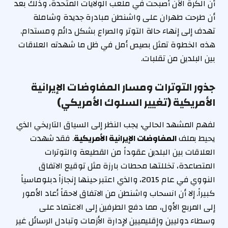
أن الكرة الآن أصبحت في ملعب الولايات المتحدة، وذلك بعد
أن طرحت طهران على واشنطن مبادرة جديدة وشاملة
تهدف إلى إنهاء حالة التوتر والصراع بشكل دائم ومستدام.
هذه الخطوة تمثل بصيص أمل في ظل ما شهدته العلاقات
بين البلدين من تقلبات.
جذور التوترات ومسار المفاوضات الإيرانية
الأمريكية (تغيير السلوك الأمريكي)
لفهم المشهد الحالي، يجب النظر إلى السياق التاريخي الذي
يحيط بملف
المفاوضات الإيرانية الأمريكية
. فقد شهدت
العلاقات بين البلدين عقوداً من القطيعة والتوترات
المتصاعدة، تخللتها محطات بارزة مثل توقيع الاتفاق
النووي في عام 2015، والذي اعتبر حينها إنجازاً دبلوماسياً
كبيراً. إلا أن انسحاب واشنطن من الاتفاق لاحقاً أعاد الأمور
إلى المربع الأول، مما دفع الطرفين إلى الاعتماد على
وسطاء دوليين وإقليميين لإدارة الأزمات وتبادل الرسائل غير