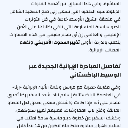
المباشرة. وفي هذا السياق، تبرز أهمية القنوات
الدبلوماسية الخلفية التي تسعى إلى منع التصعيد الشامل
في منطقة الشرق الأوسط، خاصة في ظل التوترات
الجيوسياسية المتسارعة التي تلقي بظلالها على الأمن
الإقليمي والعالمي. إن أي تقدم حقيقي في هذه المسارات
يتطلب بالدرجة الأولى
تغيير السلوك الأمريكي
وتفهم
المطالب الإيرانية.
تفاصيل المبادرة الإيرانية الجديدة عبر
الوسيط الباكستاني
وفي مقابلة حصرية مع مراسل وكالة الأنباء الإيرانية «إرنا»
في العاصمة الباكستانية إسلام آباد، شدد السفير رضا أميري
مقدم على أنه «إذا كانت واشنطن تسعى بصدق لحل القضايا
العالقة وفتح باب المفاوضات، فعليهم تغيير سلوكهم».
وكشف السفير عن خطوة دبلوماسية هامة تمثلت في
تسليم طهران مبادرة متكاملة تتكون من 14 بنداً خلال