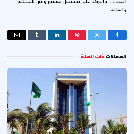
المتبادل، والتركيز على مستقبل مستقر وآمن للمنطقة
والعالم.
فيسبوك
تويتر
بينتيريست
لينكدإن
Tumblr
البريد
الإلكترو
المقالات
ذات الصلة