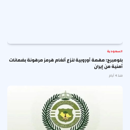
السعودية
بلومبرج: مهمة أوروبية لنزع ألغام هرمز مرهونة بضمانات
أمنية من إيران
منذ 4 أيام