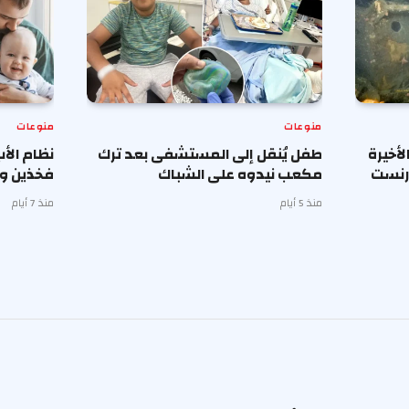
منوعات
منوعات
أخيرة
طفل يُنقل إلى المستشفى بعد ترك
نظام الأ
إرنست
مكعب نيدوه على الشباك
فخذين وب
منذ 5 أيام
منذ 7 أيام