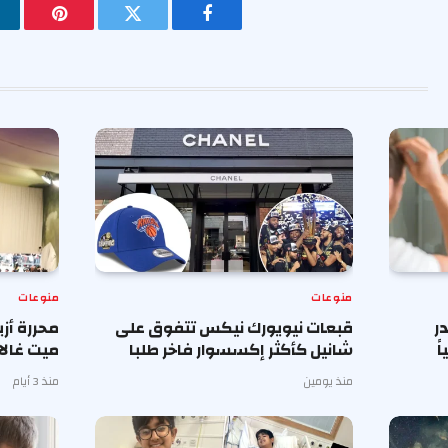
فيسبوك
تويتر
بينتيريس
منوعات
منوعات
ر
قبعات نيويورك نيكس تتفوق على
محررة أز
ً
شانيل كأكثر إكسسوار فاخر طلبا
ميت غالا 
منذ يومين
منذ 3 أيام