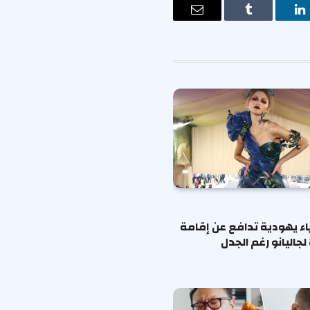
ت
لينكدإن
Tumblr
البريد
الإلكتروني
ياء يهودية تدافع عن إقامة
لجاليانو رغم الجدل