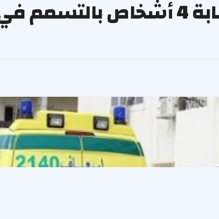
بسبب وجبة فاسدة.. إصابة 4 أشخاص با