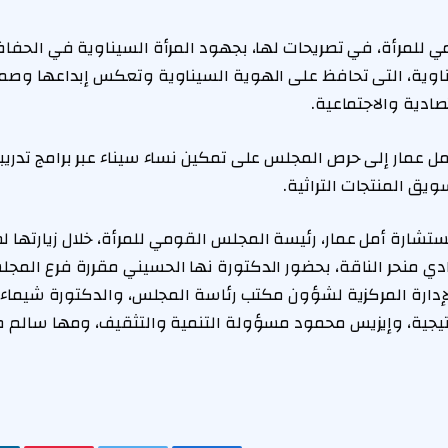
للمرأة، في تصريحات لها، بجهود المرأة السيناوية في الحفاظ 
ناوية، التى تحافظ على الهوية السيناوية وتعكس إبداعها وص
ادية والاجتماعية.
 عمار إلى حرص المجلس على تمكين نساء سيناء عبر برامج تدريبي
يق المنتجات التراثية.
مستشارة أمل عمار، رئيسة المجلس القومي للمرأة، خلال زيارتها
دي منحر الناقة، بحضور الدكتورة نها الحسيني مقررة فرع الم
إدارة المركزية لشؤون مكتب رئاسة المجلس، والدكتورة شيماء ن
راتيجية، وإيزيس محمود مسؤولة التنمية والتثقيف، ومها سالم