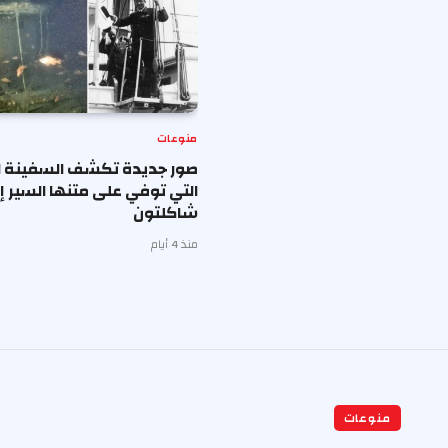
منوعات
صور جديدة تكشف السفينة ال
التي توفي على متنها السير 
شاكلتون
منذ 4 أيام
منوعات