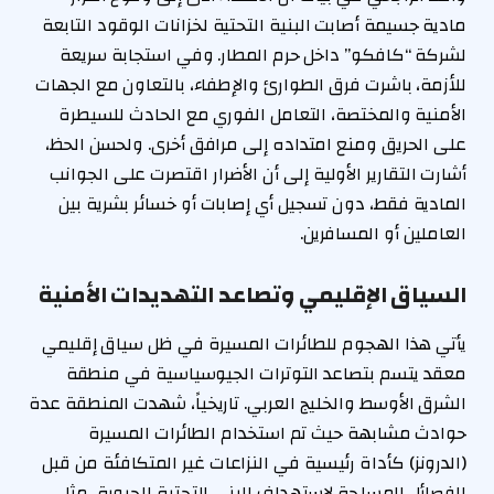
مادية جسيمة أصابت البنية التحتية لخزانات الوقود التابعة
لشركة “كافكو” داخل حرم المطار. وفي استجابة سريعة
للأزمة، باشرت فرق الطوارئ والإطفاء، بالتعاون مع الجهات
الأمنية والمختصة، التعامل الفوري مع الحادث للسيطرة
على الحريق ومنع امتداده إلى مرافق أخرى. ولحسن الحظ،
أشارت التقارير الأولية إلى أن الأضرار اقتصرت على الجوانب
المادية فقط، دون تسجيل أي إصابات أو خسائر بشرية بين
العاملين أو المسافرين.
السياق الإقليمي وتصاعد التهديدات الأمنية
يأتي هذا الهجوم للطائرات المسيرة في ظل سياق إقليمي
معقد يتسم بتصاعد التوترات الجيوسياسية في منطقة
الشرق الأوسط والخليج العربي. تاريخياً، شهدت المنطقة عدة
حوادث مشابهة حيث تم استخدام الطائرات المسيرة
(الدرونز) كأداة رئيسية في النزاعات غير المتكافئة من قبل
الفصائل المسلحة لاستهداف البنى التحتية الحيوية، مثل