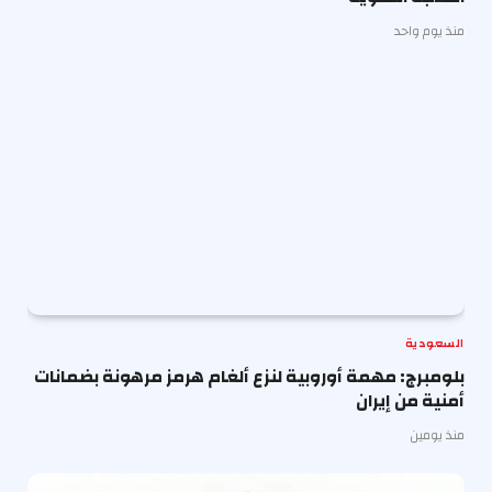
منذ يوم واحد
السعودية
بلومبرج: مهمة أوروبية لنزع ألغام هرمز مرهونة بضمانات
أمنية من إيران
منذ يومين