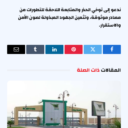
ندعو إلى توخي الحذر والمتابعة اللاحقة للتطورات من
مصادر موثوقة، وتثمين الجهود المبذولة لصون الأمن
والاستقرار.
فيسبوك
تويتر
بينتيريست
لينكدإن
Tumblr
البريد
الإلكترو
المقالات
ذات الصلة