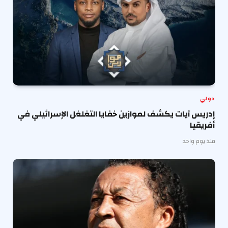
دولي
إدريس آيات يكشف لموازين خفايا التغلغل الإسرائيلي في
أفريقيا
منذ يوم واحد