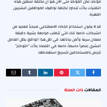
مؤكد، لكن المؤكد حتى الآن هو أن تكلفة تشغيل هذه
التقنيات بدأت تتجاوز تكلفة توظيف الموظفين البشريين
المهرة.
قد لا يكون استخدام الذكاء الاصطناعي مجدياً للعديد من
الشركات، خاصة تلك التي تتطلب مراجعة بشرية دقيقة
لضمان سرية وأمن بياناتها. في ظل هذا الواقع، يظل العامل
البشري عنصراً حاسماً، خاصة في اقتصاد بدأت “التوكنز”
تتربص بالمستخدمين لتسريع استهلاكها.
فيسبوك
تويتر
بينتيريست
لينكدإن
Tumblr
البريد
الإلكترو
المقالات
ذات الصلة