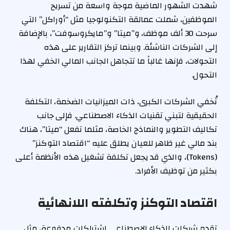
شهدت الشهور الماضية موجة واسعة من تسريح
الموظفين، شملت عمالقة التكنولوجيا مثل “أوراكل” التي
سرحت 30 ألف موظف، و”ميتا” و”مايكروسوفت”، بالإضافة
إلى الشركات الناشئة. وبينما تركز التقارير على هذه
التحولات، فإنها غالباً ما تتجاهل الجانب المالي الخفي لهذا
التحول.
تُخفي الشركات الكبرى، ذات الميزانيات الضخمة، التكلفة
الحقيقية لتبني تقنيات الذكاء الاصطناعي. فإلى جانب
تكاليف التطوير والنماذج الخاصة، مثلما تفعل “ميتا”، هناك
بند مالي غير ظاهر للعيان يطلق عليه “اقتصاد التوكنز”
(Tokens)، والذي قد يجعل تكلفة تشغيل هذه الأنظمة أعلى
بكثير من توظيف الأفراد.
اقتصاد التوكنز وتكلفته اللانهائية
تقدم شركات الذكاء الاصطناعي اشتراكات مدفوعة، مثل