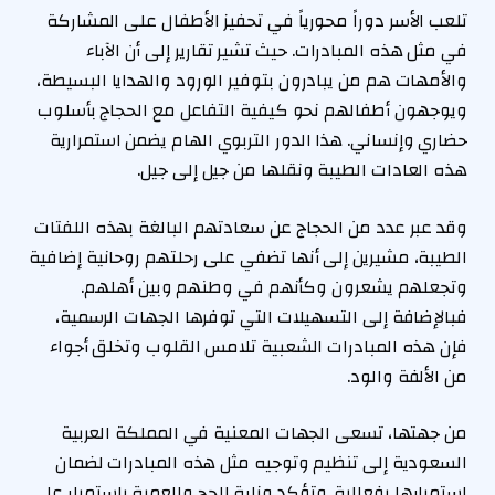
تلعب الأسر دوراً محورياً في تحفيز الأطفال على المشاركة
في مثل هذه المبادرات. حيث تشير تقارير إلى أن الآباء
والأمهات هم من يبادرون بتوفير الورود والهدايا البسيطة،
ويوجهون أطفالهم نحو كيفية التفاعل مع الحجاج بأسلوب
حضاري وإنساني. هذا الدور التربوي الهام يضمن استمرارية
هذه العادات الطيبة ونقلها من جيل إلى جيل.
وقد عبر عدد من الحجاج عن سعادتهم البالغة بهذه اللفتات
الطيبة، مشيرين إلى أنها تضفي على رحلتهم روحانية إضافية
وتجعلهم يشعرون وكأنهم في وطنهم وبين أهلهم.
فبالإضافة إلى التسهيلات التي توفرها الجهات الرسمية،
فإن هذه المبادرات الشعبية تلامس القلوب وتخلق أجواء
من الألفة والود.
من جهتها، تسعى الجهات المعنية في المملكة العربية
السعودية إلى تنظيم وتوجيه مثل هذه المبادرات لضمان
استمرارها بفعالية. وتؤكد وزارة الحج والعمرة باستمرار على