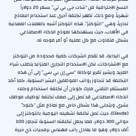
النسخ الاحترافية من “شات جي بي تي” بسعر 20 دولاراً
شهرياً. ومع ذلك، تظهر تكلفة أخرى عند استخدام النماذج
تجارياً، وهي “التوكنز”. هذه التوكنز أشبه بالعملات المعدنية
في الألعاب، حيث يستهلكها نموذج الذكاء الاصطناعي
بشكل متفاوت مع كل عملية أو أمر موجه له.
في البداية، قد تقدم الشركات كمية محدودة من التوكنز
مع الاشتراكات، لكن الاستخدام التجاري المتزايد يتطلب شراء
المزيد. ويشير تقرير لوكالة “سي إن بي سي” إلى أن هذه
التكلفة قد تتجاوز رواتب الموظفين البشر السنوية، كما أكد
المستثمر التقني مارك كوبان أن تكلفة استخدام وكلاء
الذكاء الاصطناعي قد تصل إلى ضعف تكلفة توظيف موظف
بشري. ويتجلى هذا بشكل خاص مع نماذج مثل “كلود”
(Claude)، حيث تصل تكلفة تشغيله اليومية بالتوكنز إلى
حوالي 300 دولار، مما يجعل تكلفته السنوية تتجاوز 100
ألف دولار، وهو ما يعادل راتب مهندس برمجيات ذي خبرة