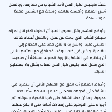
عملًا كجليس لكبار السن لأحد الشباب من معارفه، وبالفعل
أسرع المتهم وأمسك بهاتفه وتحدث مع الشخص مقلدًا
صوت سيدة.
وأوضح المتهم بقتل ممرض المنيا أن الطرف الآخر قال له إنه
سيبلغ الشاب الذي يبحث عن عمل، وبالفعل أعطاه هاتف
المجني عليه، واتصل به واتفق معه على القدوم إلى
القاهرة. وكان في ذلك الوقت قد اتفق مع المتهم الثاني
أن ينتظره في الشقة بالزاوية الحمراء، مستغلًا أن صاحبها
الذي يعمل لديه جليس كبار السن مصاب بشلل ولا يستطيع
التحرك.
وأضاف المتهم أنه اتفق مع المتهم الثاني أن ينتظره في
الشقة حتى قدومه بالمجني عليه إليها، ممسكًا بعصا
حديدية، وما أن دخلا الشقة حتى ضربا الضحية وسرقاه، ثم
أجبراه على التوقيع على إيصالات أمانة حتى لا يبلغ عنهما
أحد. وبالفعل انتظر المجني عليه بجوار أحد المصانع، وأخذه