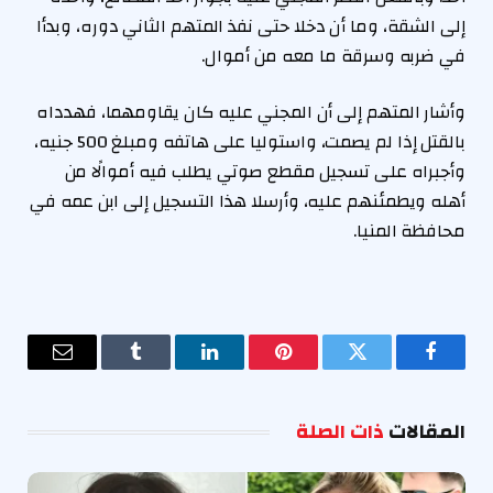
إلى الشقة، وما أن دخلا حتى نفذ المتهم الثاني دوره، وبدأا
في ضربه وسرقة ما معه من أموال.
وأشار المتهم إلى أن المجني عليه كان يقاومهما، فهدداه
بالقتل إذا لم يصمت، واستوليا على هاتفه ومبلغ 500 جنيه،
وأجبراه على تسجيل مقطع صوتي يطلب فيه أموالًا من
أهله ويطمئنهم عليه، وأرسلا هذا التسجيل إلى ابن عمه في
محافظة المنيا.
فيسبوك
تويتر
بينتيريست
لينكدإن
Tumblr
البريد
الإلكترو
المقالات
ذات الصلة