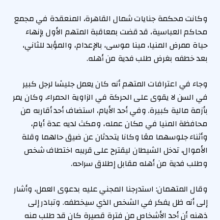
وكانت محكمة جنايات شمال القاهرة، المنعقدة في مجمع
محاكم العباسية، قد قضت بمعاقبة المتهم الأول بإنهاء
حياة ممرض المنيا، مينا موسى، بالإعدام، والمؤبد للثاني،
بعد خطفه بغرض طلب فدية من أهله.
وجاء في اعترافات المتهم أنه كان يعمل جليسًا لرجل كبير
في السن لا يقوى على الحركة في الزاوية الحمراء، وكان يمر
بأزمة مالية كبيرة. وفي أحد الأيام، استضاف أحد أقاربه من
محافظة المنيا في مكان عمله، ومكث لديه عدة أيام،
وأثناء جلوسهما معًا وكانا يتحدثان عن ضيق حالهما وقلة
الأموال، تدخل الشيطان ليقترح على قريبه اختطاف شخص
وطلب فدية من أهله مقابل إطلاق سراحه.
وقال المتهمان: استدرجنا المجني عليه بدعوى العمل، وأشار
إلى أنه ظل يفكر في الشخص الذي سيخطفه. وتبادر إلى
ذهنه أن أحد الأشخاص من فترة قصيرة كان قد طلب منه