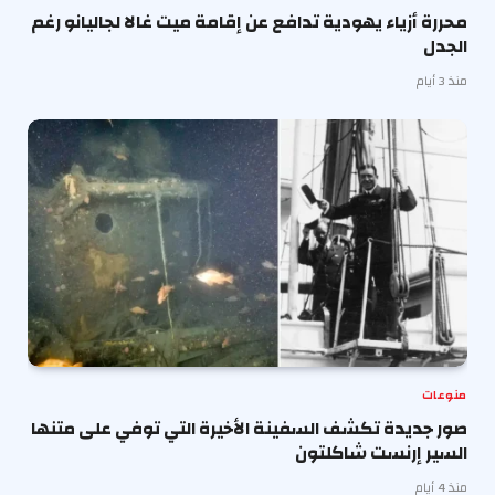
محررة أزياء يهودية تدافع عن إقامة ميت غالا لجاليانو رغم
الجدل
منذ 3 أيام
منوعات
صور جديدة تكشف السفينة الأخيرة التي توفي على متنها
السير إرنست شاكلتون
منذ 4 أيام