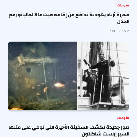
منوعات
محررة أزياء يهودية تدافع عن إقامة ميت غالا لجاليانو رغم
الجدل
منذ 23 ساعة
منوعات
صور جديدة تكشف السفينة الأخيرة التي توفي على متنها
السير إرنست شاكلتون