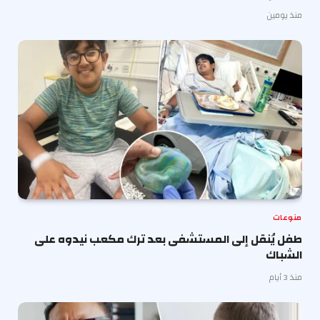
منذ يومين
منوعات
طفل يُنقل إلى المستشفى بعد ترك مكعب نيدوه على
الشباك
منذ 3 أيام