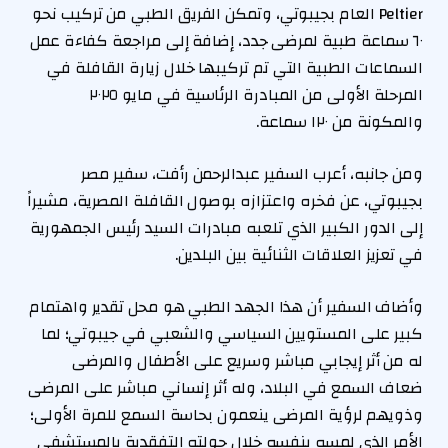
Peltier العام بجيبوتي، وتمكن الفريق الطبي من تركيب نحو
٦٠ سماعة طبية لمرضى جدد، إضافة إلى مراجعة كفاءة عمل
السماعات الطبية التي تم تركيبها خلال زيارة القافلة في
المرحلة الأولى من المبادرة الرئاسية في مايو ٢٠٢٥
والمكونة من ١٢٠ سماعة.
ومن جانبه، أعرب السفير عبدالرحمن رأفت، سفير مصر
بجيبوتي، عن فخره واعتزازه بوصول القافلة المصرية، مشيراً
إلى الدور الكبير الذي تلعبه مبادرات السيد رئيس الجمهورية
في تعزيز العلاقات الثنائية بين البلدين.
وأضاف السفير أن هذا الجهد الطبي هو محل تقدير واهتمام
كبير على المستويين السياسي والشعبي في جيبوتي؛ لما
له من أثر إيجابي مباشر وسريع على الأطفال والمرضى
ضعاف السمع في البلاد، وله أثر إنساني مباشر على المرضى
وذويهم لرؤية المرضى ينعمون بحاسة السمع للمرة الأولى؛
الأمر الذي لمسه بنفسه خلال جولته التفقدية بالمستشفى