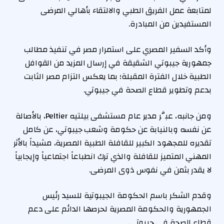
لمتابعة عمل الفريق الطبي والالتقاء بأهالي المرضى
المستفيدين من المبادرة.
وأكد السفير المصري على استمرار مصر في تنفيذ مطالب
جمهورية جيبوتي الشقيقة في إرسال المزيد من القوافل
الطبية خلال الفترة المقبلة؛ بما يعكس التزام مصر الثابت
بدعم وتطوير قطاع الصحة في جيبوتي.
ومن جانبه، عبَّر مدير عام مستشفى بيلتيه Peltier، بالأصالة
عن نفسه وبالنيابة عن حكومة وشعب جيبوتي، عن كامل
تقديره للمجهود الكبير للقافلة الطبية المصرية، مشيداً بالأثر
المهني المتميز للقافلة والذي ترك انطباعاً اجتماعياً وإيجابياً
لا يقدر بثمن في نفوس ذوى المرضى.
وقدم الشكر باسم الحكومة الجيبوتية للسيد رئيس
الجمهورية والحكومة المصرية لحرصها الدائم على دعم
قطاع الصحة في جيبوتي.