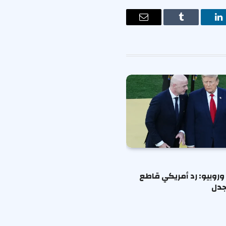
ت
لينكدإن
Tumblr
البريد
الإلكتروني
 وروبيو: رد أمريكي قاطع
جدل