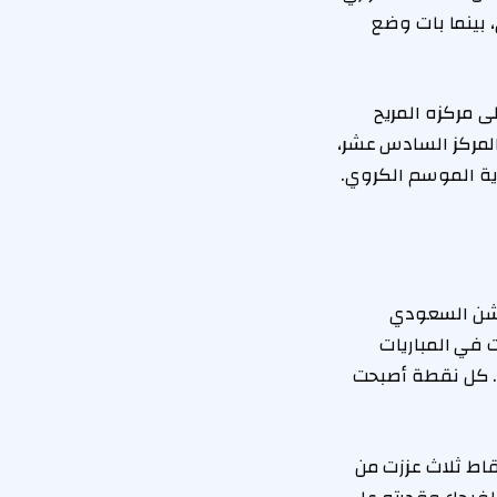
بينما بات وضع
محافظة على مركزه المريح
صيد الرياض عند 23 نقطة، ليظل في المركز السادس عشر،
ة الموسم الكروي.
وشن السعودي
 في المباريات
ر. كل نقطة أصبحت
نقاط ثلاث عززت من