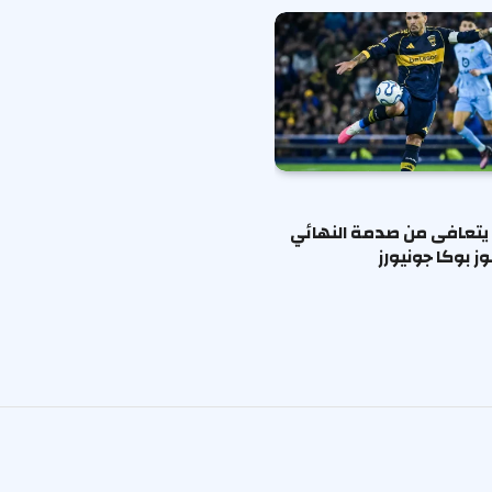
يتعافى من صدمة النهائي
 بوكا جونيورز