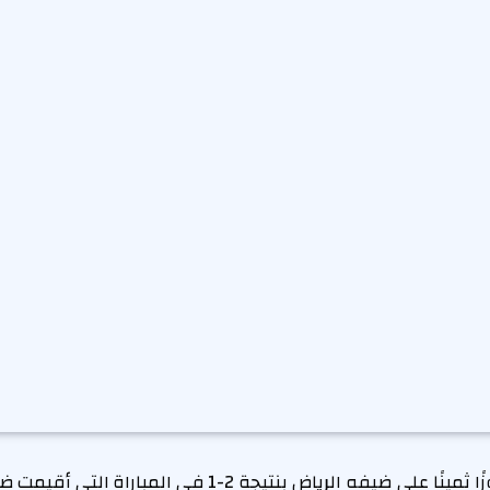
حقق نادي الفيحاء فوزًا ثمينًا على ضيفه الرياض بنتيجة 2-1