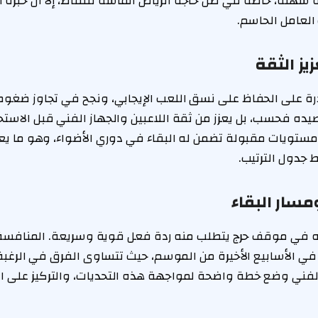
اة سهلة، خاصة في ظل حاجة الرياض الماسة للنقاط، إلا أن خبرة 
العامل الحاسم.
زيز الثقة
رة على الحفاظ على نسق اللعب الإيجابي، ونجح في تجاوز ضغوط ا
صيده فحسب، بل يعزز من ثقة اللاعبين والجهاز الفني قبل الاست
ستويات مقبولة تضمن له البقاء في دوري الأضواء، وهو ما يعد ه
جدول الترتيب.
سار البقاء
سه في موقف حرج يتطلب منه ردة فعل قوية وسريعة. المنافسة
ي الأسابيع الأخيرة من الموسم، حيث تتساوى الفرق في الرغب
 الفني وضع خطة واضحة لمواجهة هذه التحديات، والتركيز على اس