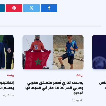
فيسبوك
تويتر
بينتيريس
رياضة
رياضة
كأس
يوسف التازي أصغر متسلق مغربي
إنفانتينو
وعربي قهر 6000 متر في الهيمالايا
يحسم ال
فيديو
منذ 3 أيام
منذ يومين