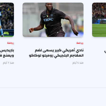
رياضة
رياضة
نادي أمريكي كبير يسعى لضم
باريديس 
المهاجم البلجيكي روميلو لوكاكو
ويصنع فوز
منذ 5 أيام
منذ 7 أيام