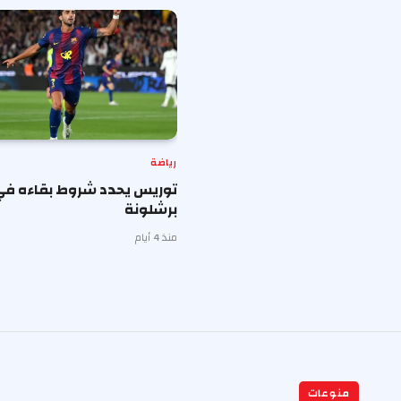
رياضة
توريس يحدد شروط بقاءه في
برشلونة
منذ 4 أيام
منوعات