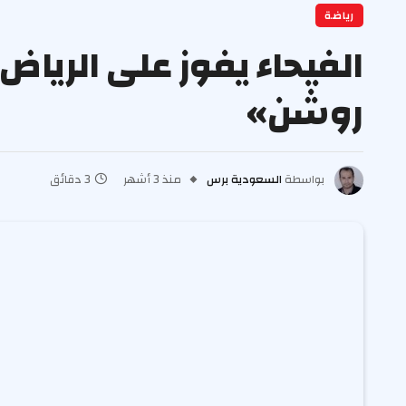
رياضة
روشن»
بواسطة
السعودية برس
منذ 3 أشهر
3 دقائق