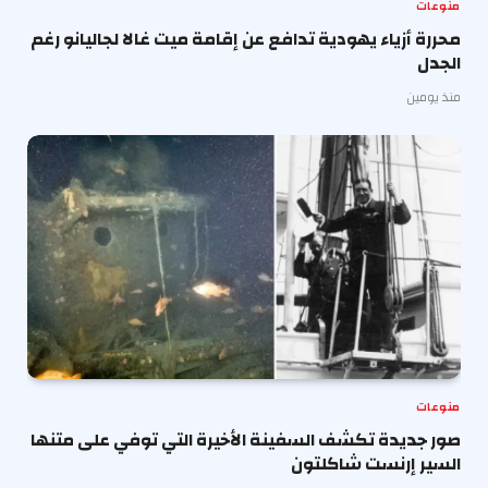
منوعات
محررة أزياء يهودية تدافع عن إقامة ميت غالا لجاليانو رغم
الجدل
منذ يومين
منوعات
صور جديدة تكشف السفينة الأخيرة التي توفي على متنها
السير إرنست شاكلتون