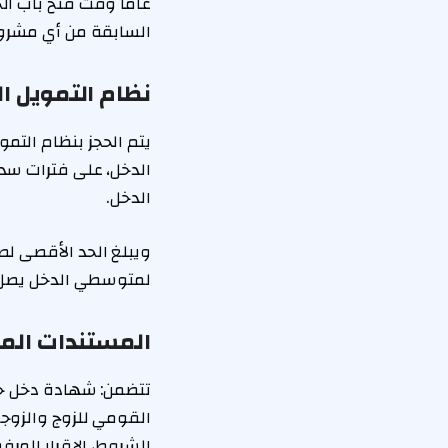
عامًا وقت فتح باب ال
السابقة من أي مشروع
نظام التمويل ا
الدخل.
لمتوسطي الدخل يصل الحد الأقصى للفرد 240 ألف 
المستندات الم
تتضمن: شهادة دخل حدي
القومي للزوج والزوجة
الشروط، الإقرار المرف