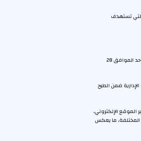
 التي تستهدف
وتقرر أن يكون آخر موعد للتقديم على شقق سكن لكل المصريين 7، وذلك حتى يوم الأحد الموافق 28
لإدارية ضمن الطرح
وا مستنداتهم عبر الموقع الإلكتروني،
يكنة المختلفة، ما يعكس