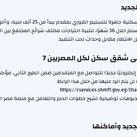
جديد
يتضمن الطرح وحدات سكنية جاهزة للتسليم الفوري ب
بمقدم 50 ألف جنيه تسلم خلال 36 شهرًا، لتلبية احتياجات مختلف شرائح المجت
الانتظار مقابل وحدات تحت التنفيذ.
لى شقق سكن لكل المصريين 7
لكترونيًا جديدًا للتواصل مع المتقدمين ضمن الطرح الثاني، مؤكد
ن يتم الرد عليها من خلال هذا الرابط:
https://cservices.shmff.gov.eg/Cha
يوهات توضيحية لشرح خطوات الحجز والتعامل مع منصة مصر ا
جديد وأماكنها