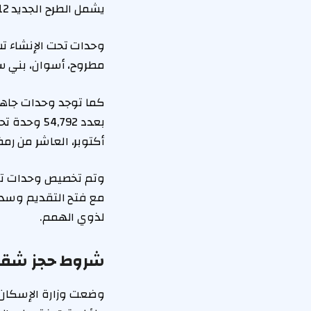
يشمل الطرح الجديد 113,112 وحدة سكنية، منها 99,792 وحدة جديدة و13,320 وحدة سبق طرحها.
مطروح، أسوان، بني سوي
كما توجد وحدات جاهزة
بعدد 4,792
أكتوبر، العاشر من رمضا
لذوي الهمم.
شروط حجز شقق 