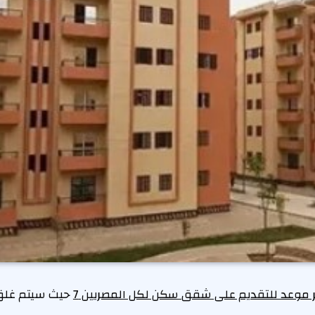
ر موعد للتقديم على شقق سكن لكل المصريين 7
حيث سيتم غلق ب