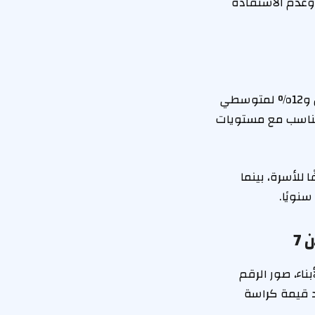
 وعدم الاستفادة
يتم الحجز بنظام التمويل العقاري بفائدة مدعمة تصل إلى 8% سنويًا لمحدودي الدخل و12% لمتوسطي
 أقساطًا تتناسب مع مستويات
صى لصافي الدخل لمحدودي الدخل 144 ألف جنيه سنويًا للفرد و180 ألفًا للأسرة، بينما
7
اء، صور الرقم
اد قيمة كراسة