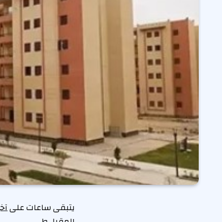
يتبقى ساعات على
آخ
المقبل،ط.