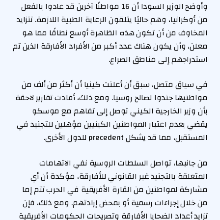
وأوضح الوزير السودا أن 16 مواطنًا آخرين قد عادوا بالفعل
من أوكرانيا، وهم حاليًا يتلقون الرعاية الطبية اللازمة. تتزايد
المخاوف من أن تكون هذه الظاهرة أوسع نطاقًا مما هو
معلن، وأن يكون هناك عدد أكبر من الأفراد الأفارقة الذين تم
استدراجهم إلى مناطق الصراع.
في سياق متصل، سبق أن أعلنت كينيا أن أكثر من ألف من
مواطنيها جندوا لصالح روسيا. ومع ذلك، أفادت تقارير لاحقة
بأن وزير الخارجية الكيني توصل إلى تفاهم مع موسكو
يقضي بعدم اعتبار المواطنين الكينيين مؤهلين للتجنيد في
المستقبل، مما قد يشكل precedent للدول الأخرى.
من جانبها، تواصل السلطات الروسية نفي الاتهامات
المتعلقة بالتجنيد غير القانوني للأفارقة، مؤكدة أن أي
مشاركة لمواطنين من القارة الأفريقية في الحرب تتم إما
من خلال إجراءات رسمية أو بمحض إرادتهم. ومع ذلك، فإن
تزايد أعداد الضحايا الأفارقة وتصريحات الحكومات الأفريقية