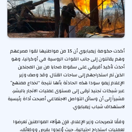
أكدت حكومة زيمبابوي أن 15 من مواطنيها لقوا مصرعهم
وهم يقاتلون إلى جانب القوات الروسية في أوكرانيا، وهو
أحدث تأكيد أفريقي على سقوط ضحايا من بين المجندين
الذين تم استدراجهم إلى ساحات القتال. وقد وصف وزير
الإعلام زيمو سودا هذه الحادثة بأنها نتيجة “لخداع ممنهج”
عبر شبكات تجنيد ترقى إلى مستوى عمليات الاتجار بالبشر،
مشيراً إلى أن وسائل التواصل الاجتماعي أصبحت أداة رئيسية
لاستهداف شباب زيمبابوي.
وفقًا لتصريحات وزير الإعلام، فإن هؤلاء المواطنين تعرضوا
لعمليات استدراج احتيالية، حيث وُعدوا بفرص ووظائف،