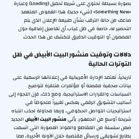
بصورة بسيطة تحتوي على شريط تحميل (Loading) وعبارة
«Something New» (شيء جديد). هذا الغموض المتعمد
ضاعف من حالة الترقب بشأن طبيعة الإعلان الذي يتم
التحضير له، خاصة في ظل غياب أي تفاصيل إضافية حول
المضمون أو التوقيت الدقيق للكشف عن هذا الحدث.
دلالات وتوقيت منشور البيت الأبيض في ظل
التوترات الحالية
تاريخياً، تعتمد الإدارة الأمريكية في إعلاناتها الرسمية على
بيانات صحفية مفصلة أو مؤتمرات متلفزة لتوضيح
السياسات والقرارات الاستراتيجية. ومع ذلك، فإن اللجوء إلى
أساليب التشويق الرقمي يعكس تغييراً ملحوظاً في
استراتيجيات التواصل الحكومي، وربما محاولة لجذب انتباه
شريحة أوسع من الجمهور. يأتي
منشور البيت الأبيض
الجديد
ضمن سلسلة من المقاطع والمواد المصورة التي اتسمت
بطابع تشويقي ورسائل مقتضبة خلال الآونة الأخيرة، مما