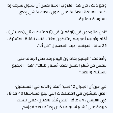
ومع ذلك ، فإن هذا الهروب الحلو يمكن أن يتحول بسرعة إذا
كانت العلامة الداخلية على طول ، لذلك يخشى إحدى
العروسة المثيرة.
“نحن متزوجون في (نوفمبر) في (أ) ممتلكات أني (خطيبتي) ،
أخته وأولياء أمورهم يمتلكون معًا” ، قالت الفتاة المتعثرة ،
22 عامًا ، لمجتمع رديت المجهول “هل أنا”.
وأضافت: “الجميع يغادرون اليوم بعد حفل الزفاف حتى
نتمكن من شهر العسل لمدة أسبوع هناك”. “هذا ، الجميع
باستثناء والديه.”
في حين أن الجنرال Z “تحب” أمها والدته في المستقبل-
الذين يعيشون في الممتلكات التي تبلغ مساحتها 40 فدانًا ،
فإن العريس ، 24 عامًا ، تتصل أيضًا بالمنزل-فهي ليست
حريصة على تشنج أسلوبها خلال إجازتها بعد فوزهم.