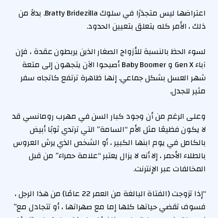
اعتراضها ليس متجذرًا في سلوك Bratty Bridezilla. بدلاً من
ذلك ، الأمر كله يتعلق بتعيين الحدود.
لسوء الحظ بالنسبة للأزواج الصغار الذين يربطون عقدة ، فإن
آباء Gen X و Baby Boomer أصبحوا الآن يتجهون إلى متعة
شهر العسل بشكل جماعي. إنها ظاهرة ترتفع كاتجاه سفر
مثير للجدل.
وعلى الرغم من أن وجود كبار السن في مهرب رومانسي قد
لا يكون فظيعًا مثل الأم “السامة” التي ترتدي ثوبًا أبيض
بالكامل في يوم ابنها الكبير ، أو الشخص الذي يرش العروس
بالطلاء الأحمر ، إلا أنه لا يزال يعتبر “علامة حمراء” من قبل
المخالفات عبر الإنترنت.
“إذا تزوجت (الفتاة البالغة من العمر 22 عامًا) من هذا الرجل ،
فسوف تقضي حياتها كلها إما مع صهراتها ، أو تتجادل مع”