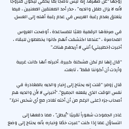
زوجها “عن صهرها. إنه ليس ناضجًا بما يكفي ليكون متزوجًا
لأنه لا يزال طفل والديه” ، حذر أحد المعلقين المعنيين ، فيما
يتعلق بعدم رغبة العريس في عدم رغبة أهله إلى العسل.
في صرخةها الرقمية طلبًا للمساعدة ، أوضحت العروس
المحاصرة ، “عندما اكتشفت أنهم كانوا يخططون للبقاء ،
أخبرت (خطيبتي) أنني لا أريدهم هناك.”
“قال إنها لم تكن مشكلة كبيرة. أخبرته أنها كانت غريبة
وأردت أن أكوننا فقط” ، تابعت.
قال زومر: “قلت إنه يحتاج إلى إخبار والديه بالمغادرة في
نفس الوقت الذي يفعله الجميع”. “أخبرني لا لأن والديه هم
أصحاب جزء (على الرغم من أن أخته تغادر مع أي شخص آخر).”
غادر الجمودت شعوراً تقريبًا “بُبطل” ، مما دفعها إلى
التساؤل عما إذا كنت “عبرت خطًا بإخباره بأنه يحتاج إلى وضع