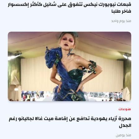
قبعات نيويورك نيكس تتفوق على شانيل كأكثر إكسسوار
فاخر طلبا
منذ يوم واحد
منوعات
محررة أزياء يهودية تدافع عن إقامة ميت غالا لجاليانو رغم
الجدل
منذ يومين