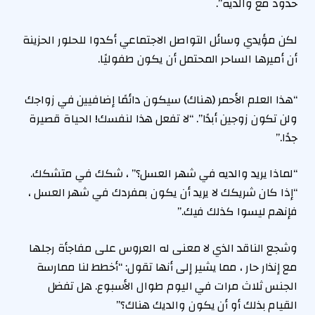
حدود مع والديه”.
لكن مؤيدي وسائل التواصل الاجتماعي أكدوا للحلور الحزينة
أن أميرها الساحر المحتمل أن يكون طفوليًا.
“هذا العلم الأحمر (هناك) سيكون دائمًا إضافيين في زواجك
ولن تكون زوجين أبدًا”. “لا تفعل هذا لنفسك! الحياة قصيرة
جدًا.”
“لماذا يريد والديه في شهر العسل؟” ، شكك في متشكك.
“إذا كان شريكك لا يريد أن يكون بمفردك في شهر العسل ،
فإنهم ليسوا كذلك فيك.”
وشجع الناقد الذي لا معنى له العروس على مفاجأة رجلها
مع إنذار حار ، مما يشير إلى أنها تقول: “أخطط لنا ممارسة
الجنس ثلاث مرات في اليوم طوال الأسبوع. هل تفضل
القيام بذلك أو أن يكون والديك هناك؟”