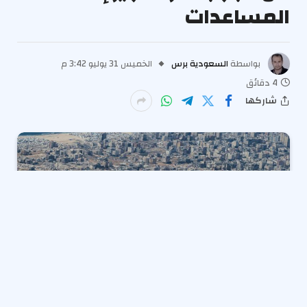
المساعدات
بواسطة
السعودية برس
الخميس 31 يوليو 3:42 م
4 دقائق
شاركها
في خطوة أثارت انتقادات واسعة، منعت السلطات