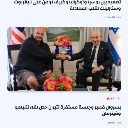
تصعيد بين روسيا وأوكرانيا وكييف تراهن على الباتريوت
وستارلينك لقلب المعادلة
منذ 14 ساعة
اخر الاخبار
بسروال قصير وجلسة مستفزة تثيران جدل لقاء نتنياهو
وفيترمان
منذ يومين