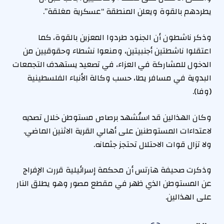
يطردهم بالقوة ويعلن المنطقة “عسكرية مغلقة”.
وذكر ناشطون أن الجنود طردوا المعزين بالقوة، كما
اعتقلوا ناشطتين أجنبيتين، ومنعوا نشطاء وحقوقيين من
الدخول للمشاركة في العزاء، في تصعيد يستهدف التجمعات
البدوية في مسافر يطا، حسب وكالة الأنباء الفلسطينية
(وفا).
وكان الهذالين قد استُشهد برصاص مستوطن خلال تصديه
لاعتداءات المستوطنين على أهالي القرية الاثنين الماضي.
ولا تزال قوات الاحتلال تحتجز جثمانه.
وذكرت صحيفة هآرتس أن محكمة إسرائيلية قررت الإفراج
عن المستوطن الذي ظهر في مقطع مصور وهو يطلق النار
على الهذالين.