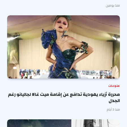
منذ يومين
منوعات
محررة أزياء يهودية تدافع عن إقامة ميت غالا لجاليانو رغم
الجدل
منذ 3 أيام