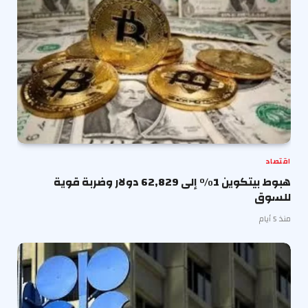
اقتصاد
هبوط بيتكوين 1% إلى 62,829 دولار وضربة قوية
للسوق
منذ 5 أيام