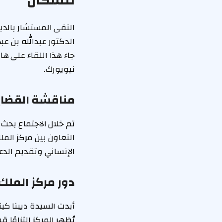
للسكان
التقى المستشار بالدي
الدكتور عبدالله بن عب
جاء هذا اللقاء على ه
نيويورك.
مناقشة القضايا 
تم خلال الاجتماع بحث 
التعاون بين مركز الم
الإنساني وتقديم الد
دور مركز الملك
أبدت السيدة ديينا كيت
يُظهر المركز التزامًا