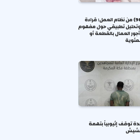
المادة (96) من نظام العمل: قراءة
وتحليل تطبيقي حول مفهوم
جور العمال بالقطعة أو
لمئوية
دة توقف إثيوبياً بتهمة
لحشيش