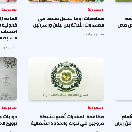
السعودية
السعودية
معة
مفاوضات روما تسجل تقدماً في
حل محل
المسارات الثلاثة بين لبنان وإسرائيل
قانونية 
احتساب أ
منذ يوم واحد
النسبة ا
منذ يومين
السعودية
السعودية
لغام
مكافحة المخدرات تُطيح بشبكة
دوريات ج
ن إيران
مروجين في تبوك والحدود الشمالية
ترويج ا