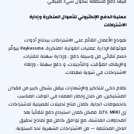
فيها دفع منتظمة بتكون شيء طبيعي.
عملية الدفع الإلكتروني للأموال المتكررة وإدارة
الاشتراكات
نموذج الأعمال القائم على الاشتراكات بيحتاج أدوات
موثوقة لإدارة عمليات الفوترة المتكررة. Paykassma بيوفّر
خصم تلقائي من وسيلة دفع ، وإدارة سهلة للفترات،
والإيقاف المؤقت، والتأجيلات، و دفع سهلة ، وإلغاء
الاشتراكات في شوية ضغطات.
نظام ذكي للتذكير والإشعارات بيقلل بشكل كبير من فقدان
المشتركين، من خلال إخطار العملاء في الوقت المناسب
بالخصومات الجاية. كمان متاح تحليلات تفصيلية للاشتراكات
زي (LTV، MRR). ممكن كمان استرجاع دفع تلقائياً بعد
المحاولات الفاشلة، مع توافق كامل مع نماذج تحقيق
الدخل المختلفة — من الاشتراكات الشهرية لحد السنوية.