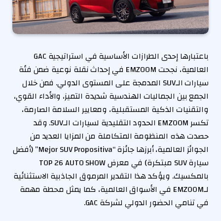
باعتبارها إحدى الطرازات الأساسية في استراتيجية GAC
العالمية، نجحت EMZOOM في إحداث نقلة نوعية ضمن فئة
سيارات الـSUV المدمجة على المستوى الدولي. فمن خلال
الجمع بين الجماليات الهندسية شديدة التميز، والأداء القوي،
والتقنيات الذكية المستقبلية، ومعايير السلامة الصارمة،
تكسر EMZOOM الحدود التقليدية لسيارات الـSUV. وقد
حصدت هذه المنظومة المتكاملة من المزايا العديد من
الجوائز العالمية، أبرزها جائزة “Mejor SUV Propositiva” (أفضل
سيارة SUV مبتكرة) في معرض TOP 26 AUTO SHOW
بالمكسيك. ويؤكد هذا التقدير المرموق الجاذبية الاستثنائية
لـEMZOOM في الأسواق العالمية، كما يمثل محطة مهمة
في تنامي الحضور الدولي لشركة GAC.