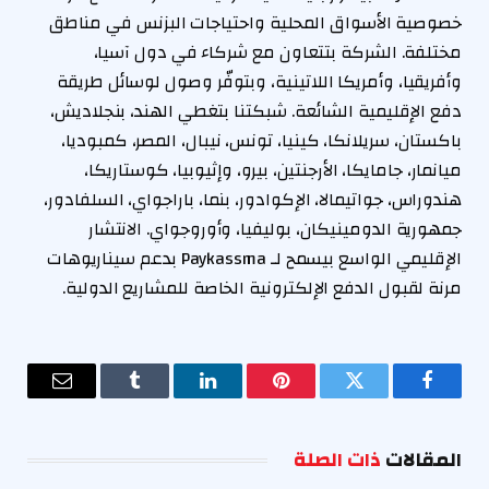
خصوصية الأسواق المحلية واحتياجات البزنس في مناطق
مختلفة. الشركة بتتعاون مع شركاء في دول آسيا،
وأفريقيا، وأمريكا اللاتينية، وبتوفّر وصول لوسائل طريقة
دفع الإقليمية الشائعة. شبكتنا بتغطي الهند، بنجلاديش،
باكستان، سريلانكا، كينيا، تونس، نيبال، المصر، كمبوديا،
ميانمار، جامايكا، الأرجنتين، بيرو، وإثيوبيا، كوستاريكا،
هندوراس، جواتيمالا، الإكوادور، بنما، باراجواي، السلفادور،
جمهورية الدومينيكان، بوليفيا، وأوروجواي. الانتشار
الإقليمي الواسع بيسمح لـ Paykassma بدعم سيناريوهات
مرنة لقبول الدفع الإلكترونية الخاصة للمشاريع الدولية.
فيسبوك
تويتر
بينتيريست
لينكدإن
Tumblr
البريد
الإلكترو
المقالات
ذات الصلة