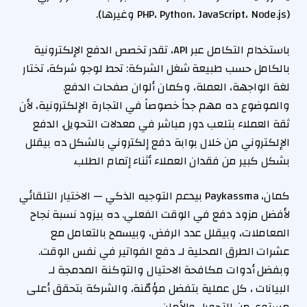
(PHP، Python، JavaScript، Node.js وغيرها).
باستخدام التكامل عبر API، تقدر تخصص الدفع الإلكترونية
بالكامل حسب طبيعة شغل الشركة: تحط لوجو شركة، تختار
لغة الواجهة، العملة، وكمان ألوان صفحات الدفع.
والموضوع ده مهم جداً خصوصاً في التجارة الإلكترونية، لأن
ثقة العملاء بتلعب دور مباشر في معدلات التحويل. الدفع
الإلكتروني من خلال بوابة دفع إلكتروني بالشكل ده بيقلل
بشكل كبير من فقدان العملاء أثناء إتمام الطلب.
كمان، Paykassma بيدعم التوجيه الذكي — الاختيار التلقائي
لأفضل مزود دفع في الوقت الفعلي. ده بيزود نسبة نجاح
المعاملات، وبيقلل عدد الرفض، وبيسمح بالتعامل مع
عشرات الطرق المحلية لـ دفع الفواتير في نفس الوقت.
وبفضل أدوات مكافحة الاحتيال والتوكنة المدمجة لـ
البيانات ، كل عملية بتفضل مؤمّنة، والشركة بتحقق أعلى