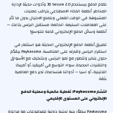
نظام الدفع بيستخدم 3D Secure 2.0 وأدوات حديثة لإدارة
المخاطر. أنظمة الذكاء الاصطناعي بتراقب عمليات
المشبوهة في الوقت الفعلي وبتمنع الاحتيال بدون ما تأثر
على المعاملات السليمة. الخاتمة: مستقبل البزنس بتاعك —
أنظمة وسائل الدفع الإلكتروني قابلة للتوسع!
تطبيق أنظمة الدفع الإلكتروني الحديثة هو استثمار في
استقرار البزنس وقدرته على المنافسة. Paykassma بيقدّم
حلول بتكبر وتتطور مع نمو البزنس، وبتتكيف مع الأسواق
والتقنيات الجديدة. سواء التوسع في أفريقيا، أو أمريكا
اللاتينية، أو آسيا — أدواتنا هتساعدك تدير دفع العالمية
بثقة.
انتشار
Paykassma:
تغطية عالمية وعملية الدفع
الإلكتروني على المستوى الإقليمي
Paykassma بيطوّر بنية تحتية دولية للمدفوعات مع مراعاة