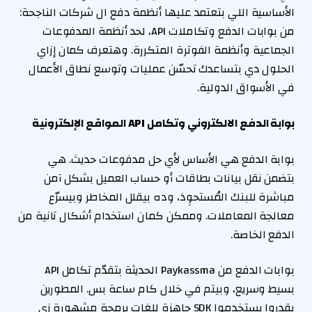
الأساسية اللي بتعتمد عليها أنظمة دفع ال شركات الناجحة:
من بوابات الدفع وتكاملات API، لحد أنظمة المدفوعات
الجماعية وأنظمة الفوترة المتكررة. وهتعرف كمان إزاي
الحلول دي بتساعدك تحسّن عمليات وتوسع نطاق الأعمال
في الأسواق الدولية.
بوابة الدفع الالكتروني وتكامل
API
المواقع الإلكترونية
بوابة الدفع هي الأساس لأي حل مدفوعات حديث. هي
بتضمن نقل بيانات بطاقات أو حساب العميل بشكل آمن
مباشرة للبنك المُستحوِذ، وده بيقلل المخاطر وبيسرّع
معالجة المعاملات. وممكن كمان استخدام أشكال تانية من
الدفع الخاصة.
بوابات الدفع من Paykassma الحديثة بتقدّم تكامل API
بسيط وسريع، وبيتم في خلال كام ساعة بس. المطورين
يقدروا يستخدموا SDK جاهزة للغات برمجة مشهورة زي