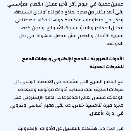
ملايين عملية في اليوم بأقل تأخير ممكن. القطاع المؤسسي
بقى أبعد بكتير من مجرد نماذج دفع تتم أونلاين البسيطة،
ودخل في منظومات متكاملة جواها الذكاء الاصطناعي
لتحليل المخاطر والتنبؤ بسلوك الأسواق. وبدون كده،
تسوية الائتمان والخصم مش بتحصل بسهولة. في ظل
العولمة،
الأدوات الضرورية لـ الدفع الإلكتروني و بوابات الدفع
للشركات الحديثة
مع التطور السريع اللي بنشوفه في الاقتصاد الرقمي، ال
شركات الحديثة بقت محتاجة أدوات موثوقة ومتعددة
الوظائف علشان تعالج المدفوعات. الدفع الإلكتروني مش
مجرد ميزة تنافسية خلاص، ده بقى معيار أساسي وضروري
في إدارة الأعمال.
في الجزء ده، هنتكلم بالتفصيل عن الأدوات الإلكترونية