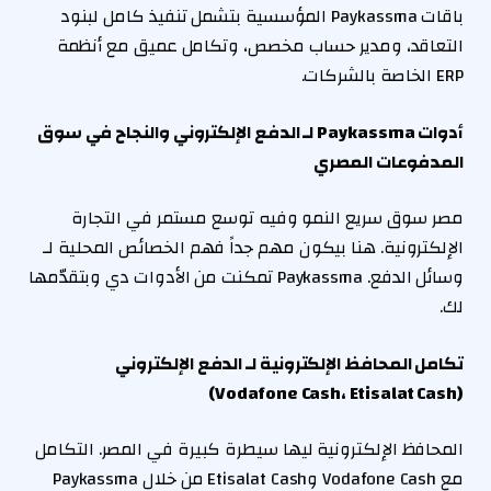
باقات Paykassma المؤسسية بتشمل تنفيذ كامل لبنود
التعاقد، ومدير حساب مخصص، وتكامل عميق مع أنظمة
ERP الخاصة بالشركات.
أدوات
Paykassma
لـ الدفع الإلكتروني والنجاح في سوق
المدفوعات المصري
مصر سوق سريع النمو وفيه توسع مستمر في التجارة
الإلكترونية. هنا بيكون مهم جداً فهم الخصائص المحلية لـ
وسائل الدفع. Paykassma تمكنت من الأدوات دي وبتقدّمها
لك.
تكامل المحافظ الإلكترونية لـ الدفع الإلكتروني
،
Etisalat Cash)
(Vodafone Cash
المحافظ الإلكترونية ليها سيطرة كبيرة في المصر. التكامل
مع Vodafone Cash وEtisalat Cash من خلال Paykassma