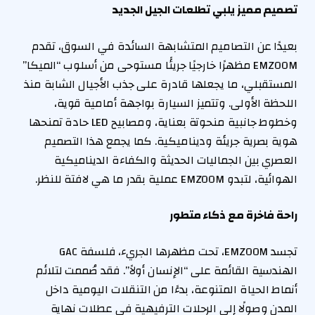
تصميم مميز يلبي تطلعات الجيل الجديد
بعيدًا عن التصاميم المتشابهة السائدة في السوق، تقدم
EMZOOM مظهرًا خارجيًا جريئًا مستوحى من أسلوب “الميكا”
المستقبلي، ما يجعلها قادرة على جذب الأجيال الشابة منذ
اللحظة الأولى. وتتميز السيارة بواجهة أمامية قوية،
وخطوط جانبية منحوتة بعناية، ومصابيح LED حادة تمنحها
هوية بصرية جريئة وديناميكية. كما يجمع هذا التصميم
العصري بين الجماليات الحديثة والكفاءة الديناميكية
الهوائية، لتبدو EMZOOM عملية بقدر ما هي لافتة للنظر.
راحة فاخرة مع ذكاء متطور
تجسد EMZOOM، تحت مظهرها الجريء، فلسفة GAC
الهندسية القائمة على “الإنسان أولاً”. فقد صُممت لتلائم
أنماط الحياة المتنوعة، بدءًا من التنقلات اليومية داخل
المدن وصولًا إلى الرحلات الترفيهية في عطلات نهاية