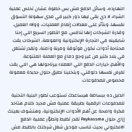
النهارده، وسائل الدفع مش بس خطوة عشان تخلص عملية
الشراء، لا دي بقى ليها دور كبير في مدى سهولة التسوق
نفسها، وبتأثر على معدلات إتمام العمليات، وولاء العميل،
وقدرة الشركات إنها تنافس. مع التطور السريع اللي إحنا
شايفينه في التجارة الإلكترونية والعولمة، الشركات بقت
محتاجة أدوات تكون موثوقة ومرنة وآمنة، وتقدر تشتغل
في بلاد كتير من غير وجع دماغ مع العملة المتنوعة.
والأهم، خيارات الدفع اللي العملاء بيرتاحولها هي اللي بقت
تفرض نفسها دلوقتي، وبتخلينا نطبق حلول جديدة معمولة
مخصوص للمدفوعات.
الدليل ده ببساطة هيساعدك تستوعب تطور البنية التحتية
للمدفوعات الرقمية بطريقة عملية مش مجرد كلام. هتاخد
فكرة واضحة عن أهم الأدوات الإلكترونية، وهتشوف بعينك
إزاي حلول Paykassma تقدر تظبط وتطوّر عملية الدفع
الالكتروني بحيث تناسب موديل شغل شركتك بالظبط. مش