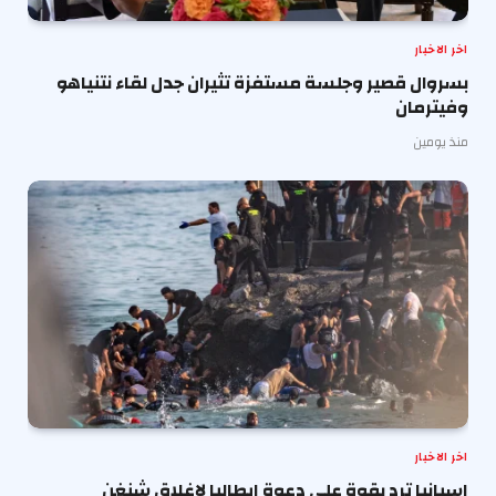
اخر الاخبار
بسروال قصير وجلسة مستفزة تثيران جدل لقاء نتنياهو
وفيترمان
منذ يومين
اخر الاخبار
إسبانيا ترد بقوة على دعوة إيطاليا لإغلاق شنغن