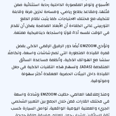
الأسبوع. وتوفر المقصورة الداخلية رحابة استثنائية ضمن
فئتها، ومقاعد بطابع رياضي، ومساحة تخزين مرنة وقابلة
للتكيف مع مختلف الاحتياجات. كما يثبت نظام الدفع
التوربيني عالي الكفاءة أن الأبعاد المدمجة يمكن أن تقدم
في الوقت نفسه أداءً قويًا واستجابة ديناميكية ممتعة.
وتؤدي EMZOOM أيضًا دور الرفيق الرقمي الذكي بفضل
قمرة القيادة المتطورة التي تضم شاشات واسعة، وتكاملًا
سلسًا مع الهواتف الذكية، وأنظمة مساعدة السائق
المتقدمة (ADAS). وتسهم هذه التقنيات الذكية في جعل
القيادة داخل البيئات الحضرية المعقدة أكثر سهولة
وموثوقية.
ومنذ إطلاقها العالمي، حظيت EMZOOM بإشادة واسعة
في مختلف القارات. فمن خلال الجمع بين التعبير الشخصي
الجريء والعملية اليومية الواقعية، تواصل السيارة كسب
ثقة السائقين الشباب حول العالم، مضيفة طاقة جديدة