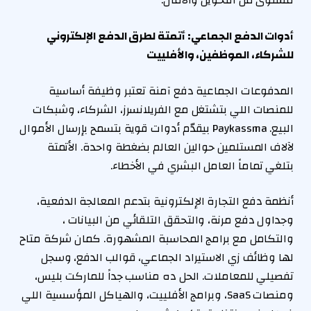
مستوى من التحويل والأمان.
أدوات الدفع الجماعي: أتمتة لطرق الدفع الإلكتروني
للشركاء، الموظفين، والأفلييت
المدفوعات الجماعية دفع آمنة تعتبر وظيفة أساسية
للمنصات اللي بتشتغل مع الفريلانسرز، الشركاء، وشبكات
البيع. Paykassma بيقدّم أدوات قوية بتسمح بإرسال الأموال
لآلاف المستلمين حوالين العالم بضغطة واحدة. الأتمتة
بتلغي تماماً العامل البشري في الأخطاء.
أنظمة دفع التجارة الإلكترونية بتدعم المعالجة الدفعية،
وجداول دفع مرنة، والتحقق التلقائي من البيانات ،
والتكامل مع برامج المحاسبة المشهورة. كمان شركة متاح
لها وظائف زي الاستيراد الجماعي، قوالب الدفع، وسجل
تفصيلي للمعاملات. الحل ده مناسب جداً للماركت بليس،
ومنصات SaaS، وبرامج الأفلييت، والهياكل المؤسسية اللي