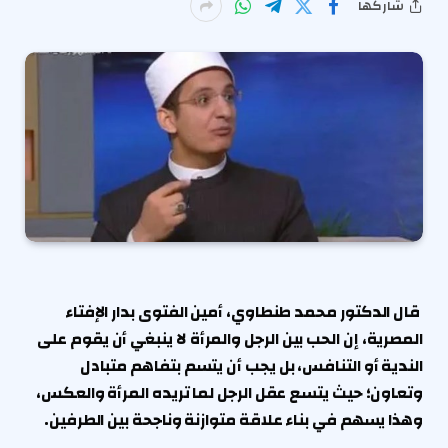
شاركها
قال الدكتور محمد طنطاوي، أمين الفتوى بدار الإفتاء
المصرية، إن الحب بين الرجل والمرأة لا ينبغي أن يقوم على
الندية أو التنافس، بل يجب أن يتسم بتفاهم متبادل
وتعاون؛ حيث يتسع عقل الرجل لما تريده المرأة والعكس،
وهذا يسهم في بناء علاقة متوازنة وناجحة بين الطرفين.