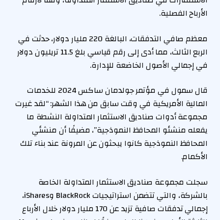
الاستثمارات في صناديق الاستثمار المتداولة، وفقًا لأرقام
الأرباح الفصلية.
معظم صافي التدفقات، البالغة 220 مليار دولار، حدثت في
الربع الثالث، مما أدى إلى رقم قياسي بلغ 11.5 تريليون دولار
في إجمالي الأصول الخاضعة للإدارة.
قال سمول في مؤتمر جولدمان ساكس 2024 للخدمات
المالية الأمريكية في وقت سابق من هذا الشهر: “لقد غيرت
مجموعة أدوات صناديق الاستثمار المتداولة النشطة ما
يفعله منشئو المحافظ النموذجية”، مضيفًا أن منشئي
المحافظ النموذجية كانوا يبحثون عن المرونة عند بناء تلك
الأكمام.
سجلت مجموعة صناديق الاستثمار المتداولة الخاصة
بالشركة، والتي تتضمن استراتيجيات BlackRock وiShares،
إجمالي تدفقات صافية تزيد عن 170 مليار دولار خلال الأرباع