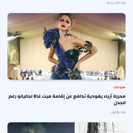
منذ 19 ساعة
منوعات
محررة أزياء يهودية تدافع عن إقامة ميت غالا لجاليانو رغم
الجدل
منذ يومين