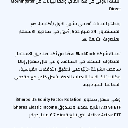
الثلاثة الأولى من هذا العام، وفقًا لبيانات من Morningstar
Direct.
وتظهر البيانات أنه في تشرين الأول (أكتوبر)، ضخ
المستثمرون 34 مليار دولار أخرى في صناديق الاستثمار
المتداولة التابعة لها.
تمتلك شركة BlackRock بعضًا من أكبر صناديق الاستثمار
المتداولة النشطة في الصناعة، والتي قال سمول إنها
ساعدت الشركة جزئيًا على تحقيق التدفقات القياسية،
وكانت تلك الاستراتيجيات ناجحة بشكل خاص مع مقدمي
المحافظ النموذجية.
وهي تشمل صندوق iShares US Equity Factor Rotation
Active ETF التابع للمدير، وصندوق iShares Elastic Income
Active Active ETF الذي تبلغ قيمته 6.7 مليار دولار.