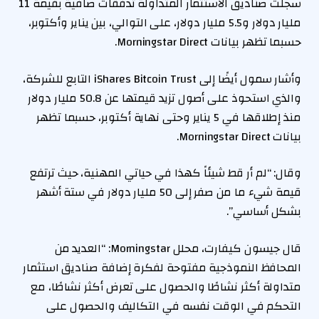
سجلت صناديق الاستثمار المتداولة تدفقات صافية بقيمة 11
مليار دولار و5.5 مليار دولار، على التوالي، بين يناير وأكتوبر،
حسبما تظهر بيانات Morningstar Direct.
وأشار سمول أيضًا إلى iShares Bitcoin Trust التابع للشركة،
والذي استحوذ على أصول تزيد قيمتها عن 50.8 مليار دولار
منذ إطلاقها في 5 يناير وحتى نهاية أكتوبر، حسبما تظهر
بيانات Morningstar Direct.
وقال: “لم أر قط شيئاً كهذا في حياتي المهنية، حيث ترتفع
قيمة شيء ما من صفر إلى 50 مليار دولار في ستة أشهر
بشكل أساسي”.
قال جيسون كيفارت، محلل Morningstar: “العديد من
المحافظ النموذجية مفتوحة لفكرة إضافة صناديق استثمار
متداولة أكثر نشاطًا والحصول على تعرض أكثر نشاطًا، مع
التحكم في الوقت نفسه في التكاليف والحصول على