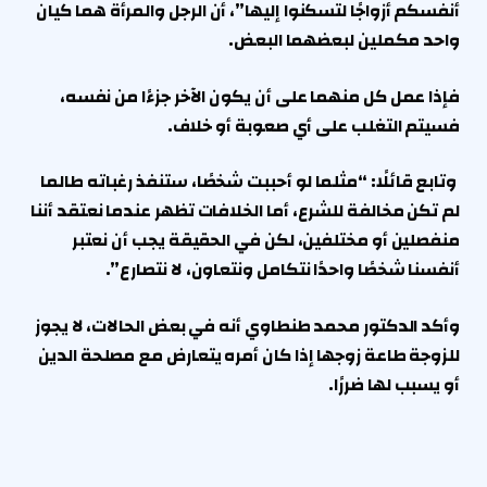
أنفسكم أزواجًا لتسكنوا إليها”، أن الرجل والمرأة هما كيان
واحد مكملين لبعضهما البعض.
فإذا عمل كل منهما على أن يكون الآخر جزءًا من نفسه،
فسيتم التغلب على أي صعوبة أو خلاف.
وتابع قائلًا: “مثلما لو أحببت شخصًا، ستنفذ رغباته طالما
لم تكن مخالفة للشرع، أما الخلافات تظهر عندما نعتقد أننا
منفصلين أو مختلفين، لكن في الحقيقة يجب أن نعتبر
أنفسنا شخصًا واحدًا نتكامل ونتعاون، لا نتصارع”.
وأكد الدكتور محمد طنطاوي أنه في بعض الحالات، لا يجوز
للزوجة طاعة زوجها إذا كان أمره يتعارض مع مصلحة الدين
أو يسبب لها ضررًا.