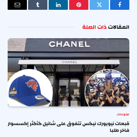
فيسبوك
تويتر
بينتيريست
لينكدإن
Tumblr
البريد
الإلكترو
المقالات
ذات الصلة
منوعات
قبعات نيويورك نيكس تتفوق على شانيل كأكثر إكسسوار
فاخر طلبا