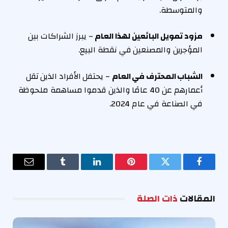
والمتوسطة.
مزود تمويل البائعين لهذا العام
– يبرز الشراكات بين
المؤجرين والمصنعين في نقطة البيع.
الشباب المحترف في العام
– يحتفل الأفراد الذين تقل
أعمارهم عن 40 عامًا والذين قدموا مساهمة ملحوظة
في الصناعة في عام 2024.
فيسبوك
تويتر
بينتيريست
لينكدإن
Tumblr
البريد
الإلكترو
المقالات
ذات الصلة