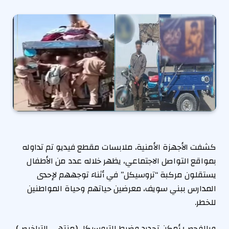
كشفت الأجهزة الأمنية، ملابسات مقطع فيديو تم تداوله
بمواقع التواصل الاجتماعي، يظهر خلاله عدد من الأطفال
يستقلون مركبة “تروسيكل” في أثناء توجههم لإحدى
المدارس ببني سويف، معرضين حياتهم وحياة المواطنين
للخطر.
وبالفحص؛ أمكن تحديد وضبط التروسيكل (منتهى التراخيص)،