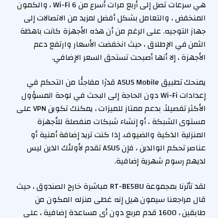
هي سرعات تصل إلى أربع مرات أسرع من Wi-Fi 6 ، والكمون
المنخفض ، والتعامل بشكل أفضل لمزيد من الاتصالات إلى
جهاز التوجيه. على الرغم من أن هذه الأجهزة كانت باهظة
الثمن في الإطلاق ، حيث انخفضت الأسعار وارتفع دعم
الأجهزة ، إلا أنها أصبحت تستحق السعر الإضافي.
يمنحك تطبيق ASUS Mobile قدرًا مفاجئًا من التحكم في
إعدادات Wi-Fi دون الحاجة إلى البحث في لوحة المسؤول
الأكثر تفصيلاً. بدعم ممتاز للميزات ، يمكنك تكوين VPN على
مستوى الشبكة ، أو إنشاء شبكات منفصلة للأجهزة
المنزلية الذكية والضيوف. إذا كنت تريد إضافة أمنية أو
عناصر تحكم الوالدين ، فإن ASUS تقدم لأولئك الذين ليس
لديهم رسوم شهرية إضافية.
لقد تأثرنا بمجموعة RT-BE58U مباشرة خارج الصندوق ، حيث
قال مراجعنا سيمون هيل إنه غطى منزله المكون من
طابقين ، 1600 قدم مربع دون أي مساعدة إضافية ، على