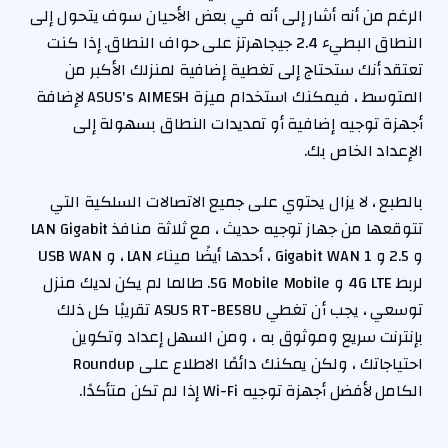
الرغم من أنه أشار إلى أنه في بعض الأحيان سوف يتحول إلى
النطاق البطيء 2.4 جيجاهرتز على حواف النطاق. إذا كنت
تعتقد أنك ستحتاج إلى تغطية إضافية لمنزلك الأكبر من
المتوسط ​​، فيمكنك استخدام ميزة ASUS's AIMESH لإضافة
أجهزة توجيه إضافية أو تمديدات النطاق بسهولة إلى
الإعداد الخاص بك.
بالطبع ، لا يزال يحتوي على جميع الاتصالات السلكية التي
تتوقعها من جهاز توجيه حديث ، مع ثلاثة منافذ LAN Gigabit
و 2.5 و 1 Gigabit WAN ، أحدها أيضًا ميناء LAN ، و USB WAN
لربط 4G LTE و 5G Mobile Mobile. طالما لم يكن لديك منزل
توسعي ، يجب أن تغطي ASUS RT-BE58U تقريبًا كل ذلك
بإنترنت سريع وموثوق به ، ومن السهل إعداد وتكوين
احتياجاتك ، ولكن يمكنك دائمًا الاطلاع على Roundup
الكامل لأفضل أجهزة توجيه Wi-Fi إذا لم تكن متأكدًا.