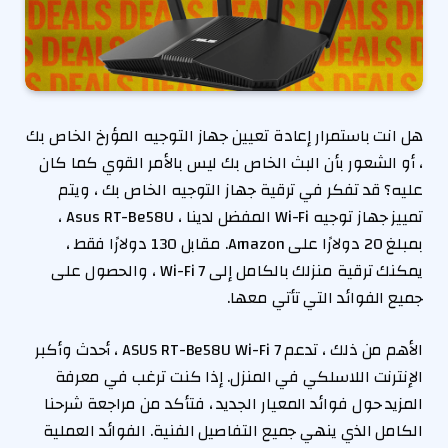
هل انت باستمرار
إعادة تعيين جهاز التوجيه المؤرخ الخاص بك
، أو الشعور بأن البث الخاص بك ليس بالأمر القوي كما كان
عليه؟ قد تفكر في ترقية جهاز التوجيه الخاص بك ، ويتم
تمييز جهاز توجيه Wi-Fi المفضل لدينا ، Asus RT-Be58U ،
بمبلغ 20 دولارًا على Amazon. مقابل 130 دولارًا فقط ،
يمكنك ترقية منزلك بالكامل إلى Wi-Fi 7 ، والحصول على
جميع الفوائد التي تأتي معها.
الأهم من ذلك ، تدعم ASUS RT-Be58U Wi-Fi 7 ، أحدث وأكبر
الإنترنت اللاسلكي في المنزل. إذا كنت ترغب في معرفة
المزيد حول فوائد المعيار الجديد ، فتأكد من مراجعة شرحنا
الكامل الذي ينهي جميع التفاصيل الفنية. الفوائد العملية