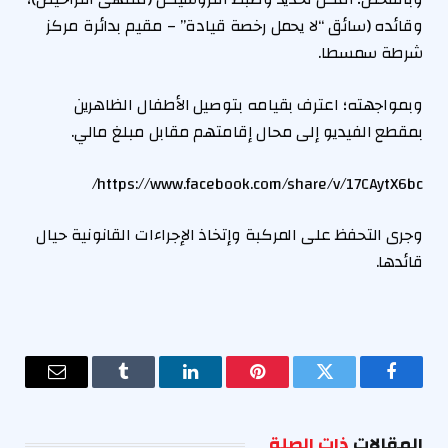
وقائده (سائق “لا يحمل رخصة قيادة” – مقيم بدائرة مركز
شرطة سمسطا.
وبمواجهته؛ اعترف بقيامه بتوصيل الأطفال الظاهرين
بمقطع الفيديو إلى محال إقامتهم مقابل مبلغ مالي.
https://www.facebook.com/share/v/17CAytX6bc/
وجرى التحفظ على المركبة وإتخاذ الإجراءات القانونية حيال
قائدها.
فيسبوك
تويتر
بينتيريست
لينكدإن
Tumblr
البريد
الإلكترو
المقالات
ذات الصلة