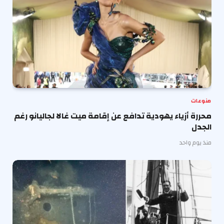
منوعات
محررة أزياء يهودية تدافع عن إقامة ميت غالا لجاليانو رغم
الجدل
منذ يوم واحد