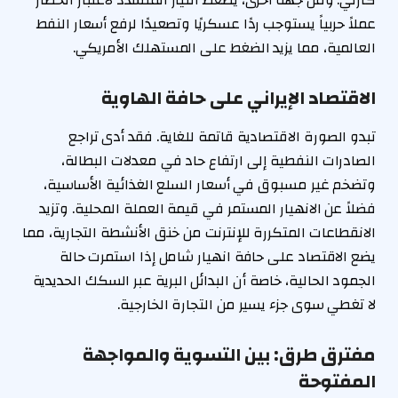
كارثي. ومن جهة أخرى، يضغط التيار المتشدد لاعتبار الحصار
عملاً حربياً يستوجب ردًا عسكريًا وتصعيدًا لرفع أسعار النفط
العالمية، مما يزيد الضغط على المستهلك الأمريكي.
الاقتصاد الإيراني على حافة الهاوية
تبدو الصورة الاقتصادية قاتمة للغاية. فقد أدى تراجع
الصادرات النفطية إلى ارتفاع حاد في معدلات البطالة،
وتضخم غير مسبوق في أسعار السلع الغذائية الأساسية،
فضلاً عن الانهيار المستمر في قيمة العملة المحلية. وتزيد
الانقطاعات المتكررة للإنترنت من خنق الأنشطة التجارية، مما
يضع الاقتصاد على حافة انهيار شامل إذا استمرت حالة
الجمود الحالية، خاصة أن البدائل البرية عبر السكك الحديدية
لا تغطي سوى جزء يسير من التجارة الخارجية.
مفترق طرق: بين التسوية والمواجهة
المفتوحة