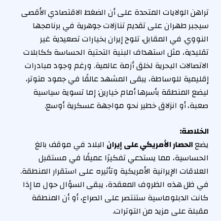
تراهن الولايات المتحدة على أن الضغط الاقتصادي الأقصى
سيجبر طهران على تقديم تنازلات جوهرية في برنامجها
النووي. في المقابل، تلوح إيران بخيارات تصعيدية غير
تقليدية، مثل استهداف البنية التحتية الحساسة ككابلات
الاتصالات البحرية لخلق أزمة عالمية. ورغم وجود مبادرات
إقليمية للوساطة، يبقى المشهد عالقًا في جمود متوتر،
ليضع المنطقة بأسرها أمام خيارين: إما تسوية سياسية
صعبة، أو انزلاق خطير نحو مواجهة عسكرية أوسع.
الخلاصة:
يضع
الحصار الأمريكي على إيران
البلاد في موقف بالغ
الحساسية، مما يستدعي تفكيرًا عميقًا في مستقبل
العلاقات الإيرانية الأمريكية وتأثيره على استقرار المنطقة.
في ظل هذه الظروف المعقدة، يبقى السؤال حول ما إذا
كانت الدبلوماسية ستنتصر على الصراع، أو أن المنطقة
مقبلة على مزيد من التوترات.