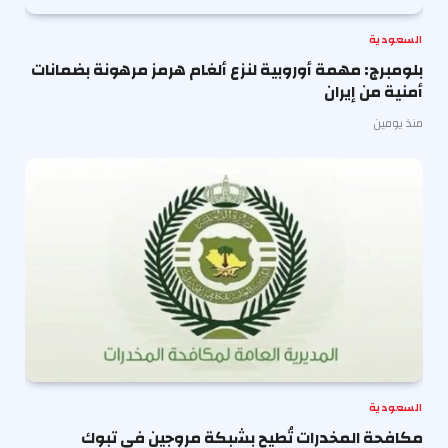
السعودية
بلومبرج: مهمة أوروبية لنزع ألغام هرمز مرهونة بضمانات
أمنية من إيران
منذ يومين
السعودية
مكافحة المخدرات تُطيح بشبكة مروجين في تبوك