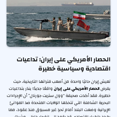
الحصار الأمريكي على إيران: تداعيات
اقتصادية وسياسية خطيرة
تعيش إيران حاليًا واحدة من أصعب فتراتها التاريخية، حيث
يفرض
الحصار الأمريكي على إيران
واقعًا جديدًا ينذر بتداعيات
خطيرة. فقد أكدت صحيفة “وول ستريت جورنال” أن الإجراءات
البحرية الشاملة التي تتخذها الولايات المتحدة ضد الموانئ
الإيرانية وضعت البلاد أمام تحدٍ غير مسبوق منذ عقود، مما
يهدد بانهيار اقتصادي قد يقود إلى انفجار داخلي وشيك