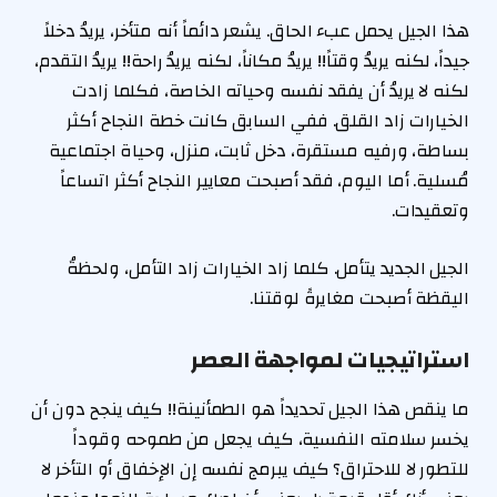
هذا الجيل يحمل عبء الحاق. يشعر دائماً أنه متأخر، يريدُ دخلاً
جيداً، لكنه يريدُ وقتاً!! يريدُ مكاناً، لكنه يريدُ راحة!! يريدُ التقدم،
لكنه لا يريدُ أن يفقد نفسه وحياته الخاصة، فكلما زادت
الخيارات زاد القلق. ففي السابق كانت خطة النجاح أكثر
بساطة، ورفيه مستقرة، دخل ثابت، منزل، وحياة اجتماعية
مُسلية. أما اليوم، فقد أصبحت معايير النجاح أكثر اتساعاً
وتعقيدات.
الجيل الجديد يتأمل. كلما زاد الخيارات زاد التأمل، ولحظةُ
اليقظة أصبحت مغايرةً لوقتنا.
استراتيجيات لمواجهة العصر
ما ينقص هذا الجيل تحديداً هو الطمأنينة!! كيف ينجح دون أن
يخسر سلامته النفسية، كيف يجعل من طموحه وقوداً
للتطور لا للاحتراق؟ كيف يبرمج نفسه إن الإخفاق أو التأخر لا