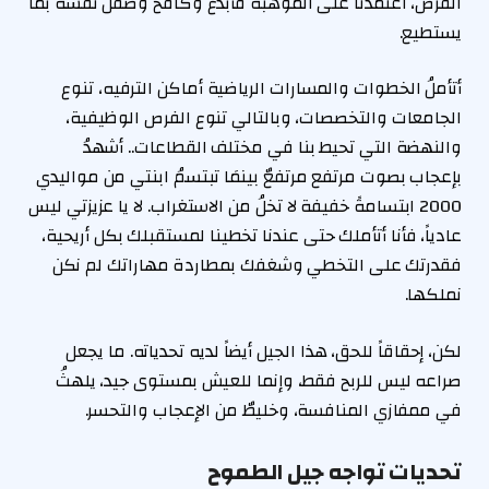
الفرص، اعتمدنا على الموهبة فأبدع وكافح وصقل نفسه بما
يستطيع.
أتأملُ الخطوات والمسارات الرياضية أماكن الترفيه، تنوع
الجامعات والتخصصات، وبالتالي تنوع الفرص الوظيفية،
والنهضة التي تحيط بنا في مختلف القطاعات.. أشهدُ
بإعجاب بصوت مرتفع مرتفعٌ بينمَا تبتسمُ ابنتي من مواليدي
2000 ابتسامةً خفيفة لا تخلُ من الاستغراب. لا يا عزيزتي ليس
عادياً، فأنا أتأملك حتى عندنا تخطينا لمستقبلك بكل أريحية،
فقدرتك على التخطي وشغفك بمطاردة مهاراتك لم نكن
نملكها.
لكن، إحقاقاً للحق، هذا الجيل أيضاً لديه تحدياته. ما يجعل
صراعه ليس للربح فقط، وإنما للعيش بمستوى جيد، يلهثُ
في ممفازي المنافسة، وخليطٌ من الإعجاب والتحسر.
تحديات تواجه جيل الطموح