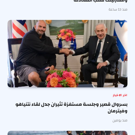
وستارلينك لقلب المعادلة
منذ 13 ساعة
اخر الاخبار
بسروال قصير وجلسة مستفزة تثيران جدل لقاء نتنياهو
وفيترمان
منذ يومين