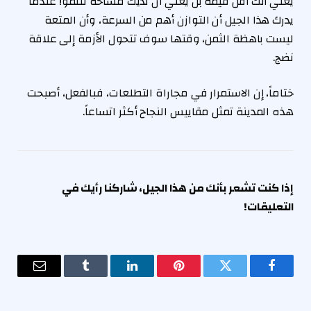
يعني أنك أقل قيمة بل يعني أن لديك مساحة للنمو! عندما
يدرك هذا الجيل أن التوازن أهم من السرعة، وأن المتعة
ليست باهظة الثمن، وقتها سوف تتحول الأزمة إلى علاقة
نضج.
ختاماً، إن الاستمرار في مجاراة التطلعات، فبالفعل، أصبحت
هذه المدينة تمثل مقاييس النجاح أكثر اتساعاً.
إذا كنت تشعر بأنك من هذا الجيل، شاركنا رأيك في
التعليقات!
فيسبوك
تويتر
بينتيريست
لينكدإن
Tumblr
البريد
الإلكترو