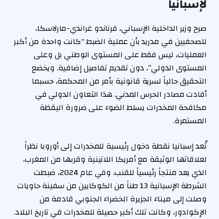
لإسبانيا
صرح وزير الداخلية الإسباني، فرناندو غراندي-مارلاسكا،
للصحفيين في مدريد بأن عملية الضبط “كانت واحدة من أكبر
العمليات، ليس فقط على المستوى الوطني بل وعلى
المستوى الدولي”، دون تقديم تفاصيل إضافية. ويخضع
التحقيق حالياً لسرية قانونية بأمر من المحكمة، حسبما
أفادت مصادر الحرس المدني. هذا التعاون الدولي في
مكافحة المخدرات يسلط الضوء على ضرورة اليقظة
المستمرة.
تُعد إسبانيا نقطة دخول رئيسية للمخدرات إلى أوروبا نظراً
لعلاقاتها الوثيقة مع أمريكا اللاتينية وقربها من المغرب،
الذي يعد منتجاً رئيسياً للقنب. وفي عام 2024، ضبطت
الشرطة الإسبانية 13 طناً من الكوكايين من سفينة حاويات
وصلت إلى ميناء الجزيرة الخضراء الجنوبي قادمة من
الإكوادور، وكانت تلك أكبر حصيلة للمخدرات في تاريخ البلاد.