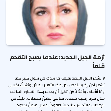
أزمة الجيل الجديد: عندما يصبح التقدم
قلقاً
لا يشعر الجيل الجديد بقيمة ما يحدث من تحول كبير كما
نشعر نحن. إذ يستوطن كل هذا التغيير الهائل وأشرتُ بخيالي
وأنا أتأمله، وأقعُ لأكن أتخيل أن يحدث بهذا التسارع الهافت
خلال فترة زمنية قصيرة، ينتابني شعورٌ مضطرب، خليطٌ من
الإعجاب والتحسر. كنا جيلاً طموحاً، ولكن مكبلٌ بحدود