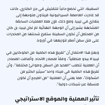
السفينة، التي تخضع حالياً للتفتيش في جزر الكناري، كانت
قد غادرت العاصمة السيراليونية فريتاون متوجهة إلى
بنغازي في ليبيا. ومع ذلك، فإن نمط العمليات السابقة
المشابهة يشير إلى أن الوجهة النهائية لم تكن ليبيا، بل كان
من المحتمل أن تكون السفينة ستفرغ شحنتها من المخدرات
على متن سفن أصغر لتوزيعها في أوروبا.
ويعزز هذا الاحتمال أن “تفريغ هذه الكمية من الكوكايين في
ليبيا لا يبدو منطقياً”، وفقاً لمصادر الاتحاد. وأضافت المصادر
أن العملية تتطلب “العديد من السفن وموانئ مختلفة”، وأن
تفريغ هذه الكمية في ميناء واحد “سيثير الكثير من
الشكوك”، مما يعني أن العملية “من المرجح أن تكون
منسقة عبر شبكات دولية”.
تأثير العملية والموقع الاستراتيجي