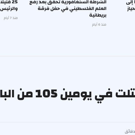
 إلى
الشرطة السنغافورية تحقق بعد رفع
25 قتيل
ياز
العلم الفلسطيني في حفل فرقة
والرئيس 
بريطانية
منذ 7 أيام
منذ 6 أيام
مصادر أممية: إسرائيل قتلت