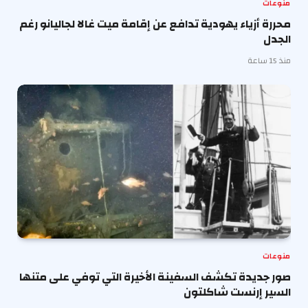
منوعات
محررة أزياء يهودية تدافع عن إقامة ميت غالا لجاليانو رغم
الجدل
منذ 15 ساعة
منوعات
صور جديدة تكشف السفينة الأخيرة التي توفي على متنها
السير إرنست شاكلتون