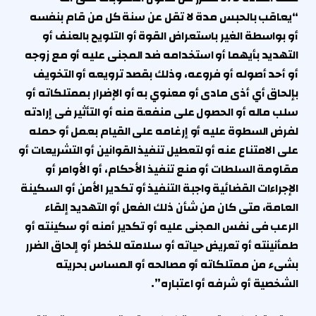
“يعاقب بالحبس مدة لا تقل عن سنة كل من قام بنفسه
أو بواسطة الغير باستعراض القوة أو التلويح بالعنف أو
التهديد بأيهما أو استخدامه ضد المجنى عليه أو مع زوجه
أو أحد أصوله أو فروعه، وذلك بقصد ترويعه أو التخويف
بإلحاق أي أذى مادى أو معنوي به أو الإضرار بممتلكاته أو
سلب ماله أو الحصول على منفعة منه أو التأثير فى إرادته
لفرض السطوة عليه أو إرغامه على القيام بعمل أو حمله
على الامتناع عنه أو لتعطيل تنفيذ القوانين أو التشريعات أو
مقاومة السلطات أو منع تنفيذ الأحكام، أو الأوامر أو
الإجراءات القضائية واجبة التنفيذ أو تكدير الأمن أو السكينة
العامة، متى كان من شأن ذلك الفعل أو التهديد إلقاء
الرعب فى نفس المجنى عليه أو تكدير أمنه أو سكينته أو
طمأنينته أو تعريض حياته أو سلامته للخطر أو إلحاق الضرر
بشىء من ممتلكاته أو مصالحه أو المساس بحريته
الشخصية أو شرفه أو اعتباره”.