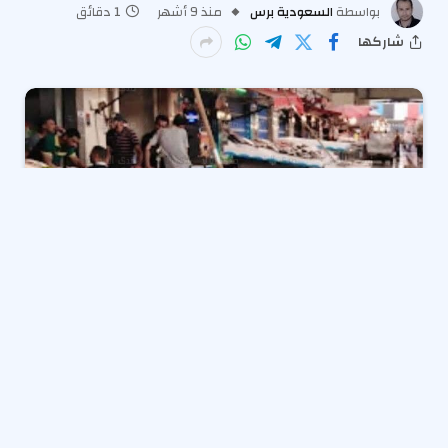
بواسطة
السعودية برس
منذ 9 أشهر
1 دقائق
شاركها
قال الدكتور أحمد رضوان، أستاذ علوم البحار الفيزيائية
بالمعهد القومي لعلوم البحار والمصايد بالإسكندرية، إن
البحر الأحمر يمثل بيئة متفردة لا مثيل لها في العالم، مضيفًا
أن هناك أربعة أنواع من الزواحف توجد فقط في هذه البيئة