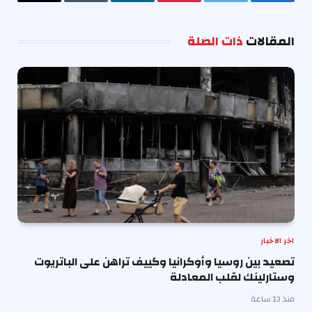
فيسبوك
تويتر
بينتيريست
لينكدإن
Tumblr
البريد
الإلكترو
المقالات
ذات الصلة
اخر الاخبار
تصعيد بين روسيا وأوكرانيا وكييف تراهن على الباتريوت
وستارلينك لقلب المعادلة
منذ 13 ساعة