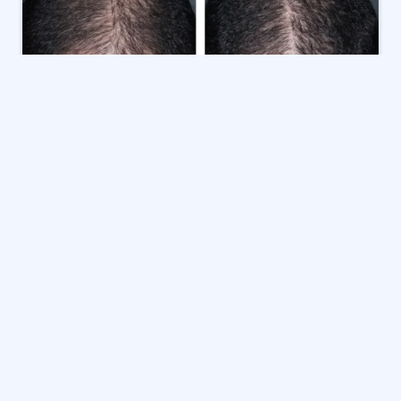
أظهرت النتائج الواعدة لتجربة سريرية لعلاج مبتكر لتساقط
الشعر، طورته شركة الأدوية الحيوية Veradermics، نموًا
ملحوظًا في الشعر لدى الرجال. هذا العلاج التجريبي، الذي
يعتمد على نسخة محسنة من العنصر النشط في عقار
روجين، قد يمثل طفرة في مكافحة الصلع الوراثي، حيث وعد
بتكثيف الشعر الموجود وتحفيز نمو جديد.
وفقًا للبيانات المعلنة الأسبوع الماضي، شهد الرجال
المشاركون في التجربة السريرية نموًا وصل إلى ما بين 30 و