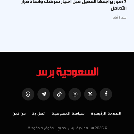
7 أمور يراجعها العميل قبل اختيار شركتك واتخاذ قرار
التعامل
منذ 5 أيام
فيسبوك
X
الانستغرام
تيكتوك
تيلقرام
Threads
(Twitter)
الصفحة الرئيسية
سياسة الخصوصية
اتصل بنا
من نحن
© 2026 السعوزدية برس. جميع الحقوق محفوظة.