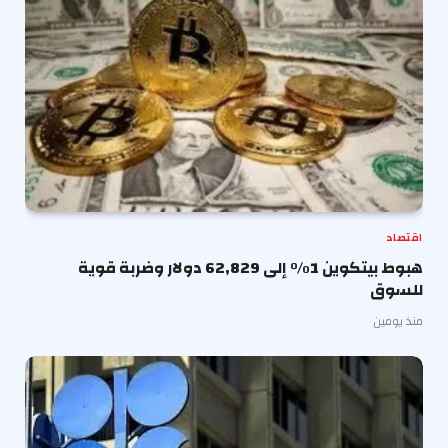
اقتصاد
هبوط بيتكوين 1% إلى 62,829 دولار وضربة قوية
للسوق
منذ يومين