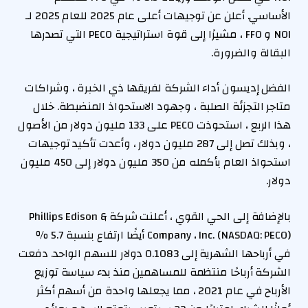
الأساسي. أعلن عن توجيهات أعلى عام 2025 للعام 2025 لـ
NOI و FFO ، مشيرًا إلى قوة استراتيجية PECO التي تصدرها
البقالة والضرورة.
الفضل إديسون أداء الشركة لفريقها ذي الخبرة ، وشراكات
متاجر التجزئة الصلبة ، وجهود الاستحواذ المنضبطة. خلال
هذا الربع ، استحوذت PECO على 133 مليون دولار من الأصول
، وبذلك تصل إلى 287 مليون دولار ، وأعدت تأكيد توجيهات
استحواذ العام بأكمله من 350 مليون دولار إلى 450 مليون
دولار.
بالإضافة إلى الحي القوي ، أعلنت شركة Phillips Edison &
Company ، Inc. (NASDAQ: PECO) أيضًا ارتفاع بنسبة 5.7 ٪
في أرباحها الشهرية إلى 0.1083 دولار للسهم الواحد. دفعت
الشركة أرباحًا منتظمة للمساهمين منذ بدء سياسة توزيع
الأرباح في عام 2021 ، مما يجعلها واحدة من أسهم أكثر