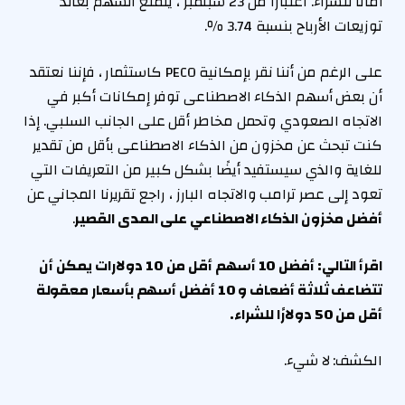
أمانًا للشراء. اعتبارًا من 23 سبتمبر ، يتمتع السهم بعائد
توزيعات الأرباح بنسبة 3.74 ٪.
على الرغم من أننا نقر بإمكانية PECO كاستثمار ، فإننا نعتقد
أن بعض أسهم الذكاء الاصطناعى توفر إمكانات أكبر في
الاتجاه الصعودي وتحمل مخاطر أقل على الجانب السلبي. إذا
كنت تبحث عن مخزون من الذكاء الاصطناعى بأقل من تقدير
للغاية والذي سيستفيد أيضًا بشكل كبير من التعريفات التي
تعود إلى عصر ترامب والاتجاه البارز ، راجع تقريرنا المجاني عن
أفضل مخزون الذكاء الاصطناعي على المدى القصير
.
اقرأ التالي:
أفضل 10 أسهم أقل من 10 دولارات يمكن أن
تتضاعف ثلاثة أضعاف
و
10 أفضل أسهم بأسعار معقولة
أقل من 50 دولارًا للشراء
.
الكشف: لا شيء.