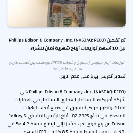
تم تضمين Phillips Edison & Company ، Inc. (NASDAQ: PECO)
بين
10 أسهم توزيعات أرباح شهرية أمان للشراء
.
توزيعات أرباح فيليبس إديسون وشركاه (PECO) ووضعها بين أسهم الأرباح
الشهرية الأكثر أمانًا
تصوير أندريس بيريز على عدم الزببل
Phillips Edison & Company ، Inc. (NASDAQ: PECO) هي
شركة أمريكية للاستثمار العقاري للاستثمار في العقارات
تمتلك وتطور مراكز التسوق في جميع أنحاء الولايات
المتحدة. في نتائج Q2 2025 ، أبلغ الرئيس التنفيذي Jeffrey S.
Edison عن ربع قوي آخر ، مشيرًا إلى ارتفاع بنسبة 4.2 ٪ في
NOI في نفس الوسط وزيادة 8.5 ٪ في FFO للسهم