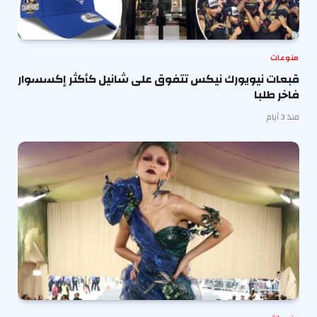
منوعات
قبعات نيويورك نيكس تتفوق على شانيل كأكثر إكسسوار
فاخر طلبا
منذ 3 أيام