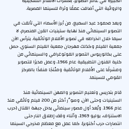
الكبيرة في عالم التصوير، بعشرات الأفلام التسجيلية
والروائية التي أضافت عمقًا وثراءً للسينما المصرية.
ويعد محمود عبد السميع، من أبرز الأسماء التي تألقت في
التصوير السينمائي منذ نهاية ستينيات القرن المنصرم، لا
سيما خلال انخراطه في تصوير الأفلام الوثائقية. يترأس الآن
جمعية الفيلم وكذلك مهرجان جمعية الفيلم السنوي. حصل
على بكالوريوس التصوير الفوتوغرافي والسينمائي من
كلية الفنون التطبيقية عام 1966، وعمل مديرًا للتصوير
ومشرفًا على الأفلام الوثائقية ومنْتجًا منفذًا بالمركز
القومي للسينما.
قام بتدريس وتعليم التصوير والمهن السينمائية منذ
الستينيات وحتى الآن، وصوَّر أكثر من 200 فيلم وثائقي منذ
عام 1966. ويُعد أول مصور سينمائي يدخل جبهة القتال (حرب
الاستنزاف، يوليو 1969، وأثناء وقف إطلاق النار حتى
انتصارات حرب أكتوبر). كما عمل مع معظم مخرجي السينما