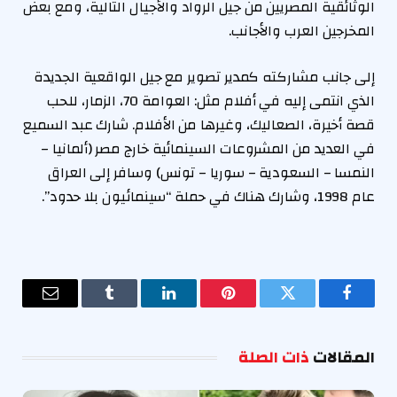
الوثائقية المصريين من جيل الرواد والأجيال التالية، ومع بعض
المخرجين العرب والأجانب.
إلى جانب مشاركته كمدير تصوير مع جيل الواقعية الجديدة
الذي انتمى إليه في أفلام مثل: العوامة 70، الزمار، للحب
قصة أخيرة، الصعاليك، وغيرها من الأفلام. شارك عبد السميع
في العديد من المشروعات السينمائية خارج مصر (ألمانيا –
النمسا – السعودية – سوريا – تونس) وسافر إلى العراق
عام 1998، وشارك هناك في حملة “سينمائيون بلا حدود”.
فيسبوك
تويتر
بينتيريست
لينكدإن
Tumblr
البريد
الإلكترو
المقالات
ذات الصلة