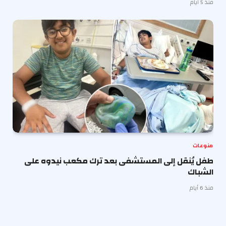
منذ 5 أيام
منوعات
طفل يُنقل إلى المستشفى بعد ترك مكعب نيدوه على
الشباك
منذ 6 أيام