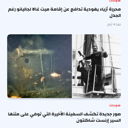
منوعات
محررة أزياء يهودية تدافع عن إقامة ميت غالا لجاليانو رغم
الجدل
منذ 4 أيام
منوعات
صور جديدة تكشف السفينة الأخيرة التي توفي على متنها
السير إرنست شاكلتون