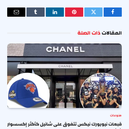
فيسبوك
تويتر
بينتيريست
لينكدإن
Tumblr
البريد
الإلكترو
المقالات
ذات الصلة
منوعات
قبعات نيويورك نيكس تتفوق على شانيل كأكثر إكسسوار