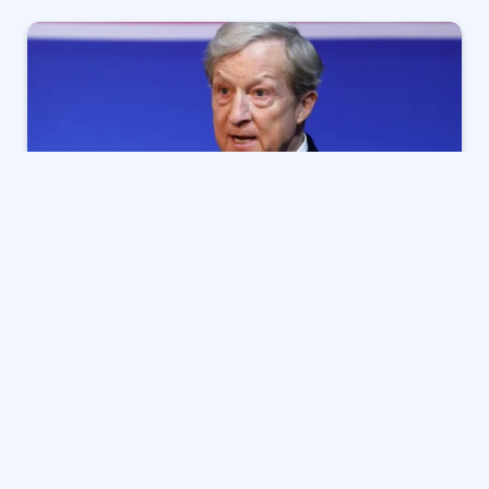
يتصدر المرشح الجمهوري لمنصب حاكم كاليفورنيا، توم ستير،
المشهد السياسي باقتراح مبتكر يهدف إلى ضمان وظائف
مدعومة بمزايا للعاملين الذين قد يتأثرون بتطورات الذكاء
الاصطناعي. يعد هذا الاقتراح الأول من نوعه على مستوى
الولاية، ويضع ستير كاليفورنيا في طليعة الولايات التي
تتصدى لتحديات التحول الاقتصادي الناجم عن التكنولوجيا
المتقدمة.