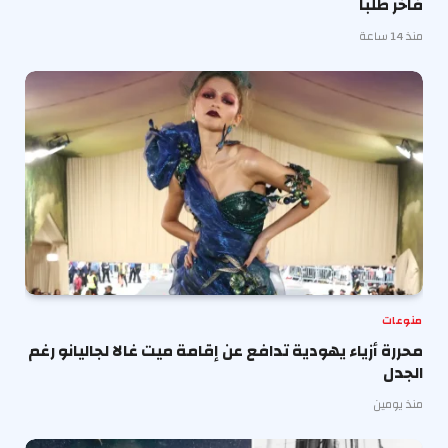
فاخر طلبا
منذ 14 ساعة
منوعات
محررة أزياء يهودية تدافع عن إقامة ميت غالا لجاليانو رغم
الجدل
منذ يومين