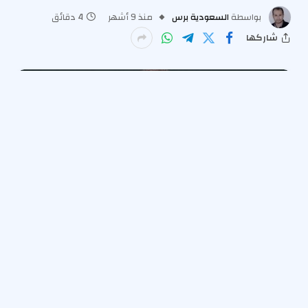
بواسطة
السعودية برس
منذ 9 أشهر
4 دقائق
شاركها
لمحة جديدة من
شون “ديدي” كومز
كما تم الكشف عن
نزيل في السجن الفيدرالي.
أخبار سي بي اس
نشرت صورة ديدي في FCI Fort Dix في
نيوجيرسي يوم الاثنين 10 نوفمبر. تم نقل قطب الموسيقى