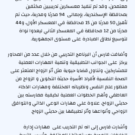
معتمدين، وقد تم تنفيذ معسكرين تدريبيين مكثفين
بمحافظة الإسكندرية، بإجمالى 94 مدربًا ومدربة، حيث تم
تأهيل 50 مدربًا من 15 محافظة في المعسكر الأول، و44
مدربًا من 12 محافظة في المعسكر الثاني ليعدوا نواة
لتوسيع نطاق المبادرة على مستوى الجمهورية.
وأضافت فارس أن البرنامج التدريبي من خلال عدد من المحاور
يركز على الجوانب التطبيقية وتنمية المهارات العملية
للمشاركين، وتناول قضايا حيوية مثل أثر الزواج المتعثر على
الصحة النفسية لأفراد الأسرة حديثة التكوين و الزواج من
منظور علم النفس ونظرياته المختلفة ومهارات الذكاء
العاطفي وأهم الخطوات العملية لكيفية ممارسته بين
حديثي الزواج، علاوة علي مهارات الوعي الذاتي والتوافق
الزواجي وأنواعها وأثر تطبيقها بين حديثي الزواج.
وأشارت فارس إلى انه تم التدريب على مهارات إدارة
الخلافات الزوجية بمستوياتها المختلفة، وأسس التربية