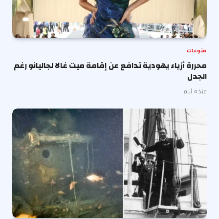
منوعات
محررة أزياء يهودية تدافع عن إقامة ميت غالا لجاليانو رغم
الجدل
منذ 4 أيام