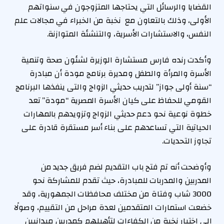
القضايا والرسائل التي يحتاجها المتزوجون في سنواتهم
الأولى، وذلك بالتعاون مع نخبة من الخبراء في مجالات علم
النفس، والاستشارات الأسرية، والتنشئة المتوازنة.
وأكدت رنده فارس مستشارة الوزيرة لشئون صحة وتنمية
الأسرة والمرأة والطفل ومديرة برنامج مودة أن مبادرة
“سنة أولى جواز” لتدريب حديثي الزواج والتى ينفذها البرنامج
القومي للحفاظ على كيان الأسرة المصرية “مودة” تعد
خطوة نوعية نحو دعم حديثي الزواج وتزويدهم بالمهارات
الحياتية التي تساعدهم على بناء أسر مستقرة قادرة على
تجاوز التحديات.
وأوضحت أنه تم فتح باب التقديم لضم فريق جديد من
المدربين والمدربات للمبادرة، حيث تقدم للمشاركة نحو
3000 شاب وفتاة من مختلف محافظات الجمهورية، وقد
خضعت استمارات المتقدمين لعدة مراحل من التقييم، وصولًا
إلى اختيار نخبة من الكفاءات لتأهيلهم كمدربين ميدانيين