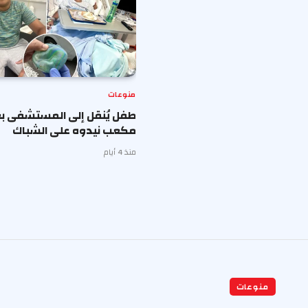
منوعات
طفل يُنقل إلى المستشفى بع
مكعب نيدوه على الشباك
منذ 4 أيام
منوعات