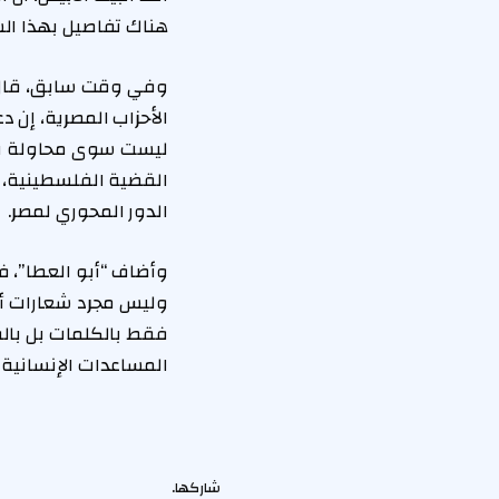
هناك تفاصيل بهذا الشأ
وفي وقت سابق، قال ا
الأحزاب المصرية، إن د
ليست سوى محاولة يائ
القضية الفلسطينية، 
الدور المحوري لمصر.
وأضاف “أبو العطا”، ف
وليس مجرد شعارات أ
فقط بالكلمات بل بالف
المساعدات الإنسانية ا
شاركها.