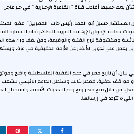
ن بعد، حسبما أفادت قناة “ القاهرة الإخبارية ” في خبر عاجل .
لمستشار حسين أبو العطا، رئيس حزب “المصريين”، عضو المكتب
عوات جماعة الإخوان الإرهابية المريبة للتظاهر أمام السفارة الم
سة ومكشوفة لزرع الفتنة والوقيعة، ومن يقف وراء هذه الد
بل يعمل على تحويل الأنظار عن الأزمة الحقيقية في غزة، ويس
ي بيان، ​أن تاريخ مصر في دعم القضية الفلسطينية واضح وموثق 
و مواقف لحظية، فمصر كانت وستظل الداعم الرئيسي للشعب 
عل، من خلال فتح معبر رفح رغم التحديات الأمنية، واستقبال الج
لتي لا تتردد في إرسالها.