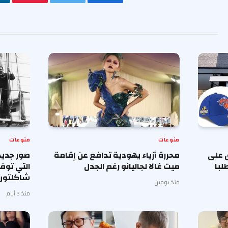
فيسبوك
تويتر
بينتيريس
منوعات
منوعات
 على
محررة أزياء يهودية تدافع عن إقامة
صور جديد
لبا
ميت غالا لجاليانو رغم الجدل
التي توف
شاكلتون
منذ يومين
منذ 3 أيام