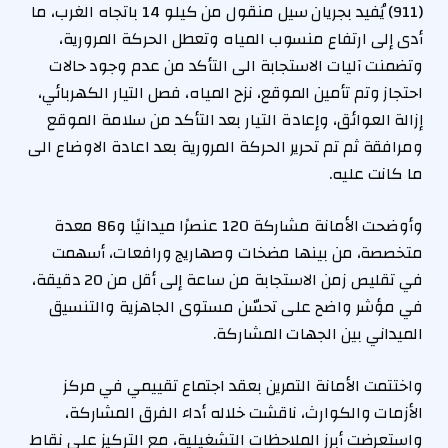
(911) يُفيد بجريان سيل منقول من كيلو 14 باتجاه الغرب، ما
أدى إلى ارتفاع منسوب المياه وتعطل الحركة المرورية،
وتضمنت آليات الاستجابة الى التأكد من عدم وجود حالات
احتجاز وتم تأمين الموقع، نزح المياه، فصل التيار الكهربائي،
إزالة العوائق، وإعادة التيار بعد التأكد من سلامة الموقع
ومرافقة ثم تم تحرير الحركة المرورية بعد اعادة الاوضاع الى
ما كانت عليه.
وأوضحت الأمانة مشاركة 120 عنصرًا ميدانيًا و86 معدة
متخصصة، من بينها مضخات وصهاريج ورافعات، أسهمت
في تقليص زمن الاستجابة من ساعة إلى أقل من 20 دقيقة،
في مؤشر واضح على تحسّن مستوى الجاهزية والتنسيق
الميداني بين الجهات المشاركة.
واختتمت الأمانة التمرين بعقد اجتماع تقييمي في مركز
الأزمات والكوارث، ناقشت خلاله أداء الفرق المشاركة،
واستعرضت أبرز الملاحظات التشغيلية، مع التركيز على نقاط