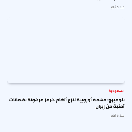
منذ 5 أيام
السعودية
بلومبرج: مهمة أوروبية لنزع ألغام هرمز مرهونة بضمانات
أمنية من إيران
منذ 6 أيام