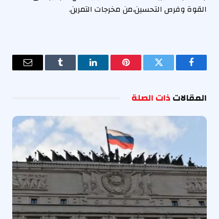
القوة وفرص التحسين،من مخرجات التمرين.
فيسبوك
تويتر
بينتيريست
لينكدإن
Tumblr
البريد
الإلكترو
المقالات
ذات الصلة