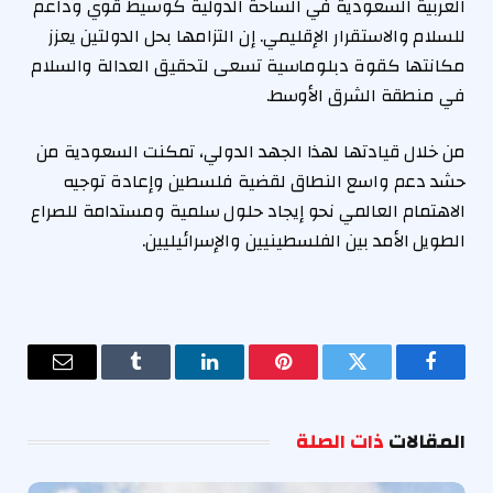
العربية السعودية في الساحة الدولية كوسيط قوي وداعم
للسلام والاستقرار الإقليمي. إن التزامها بحل الدولتين يعزز
مكانتها كقوة دبلوماسية تسعى لتحقيق العدالة والسلام
في منطقة الشرق الأوسط.
من خلال قيادتها لهذا الجهد الدولي، تمكنت السعودية من
حشد دعم واسع النطاق لقضية فلسطين وإعادة توجيه
الاهتمام العالمي نحو إيجاد حلول سلمية ومستدامة للصراع
الطويل الأمد بين الفلسطينيين والإسرائيليين.
فيسبوك
تويتر
بينتيريست
لينكدإن
Tumblr
البريد
الإلكترو
المقالات
ذات الصلة