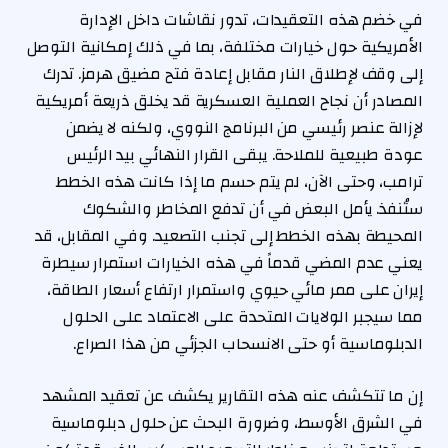
في خضم هذه التعقيدات، تدور نقاشات داخل الإدارة
الأمريكية حول خيارات مختلفة، بما في ذلك إمكانية التوصل
إلى وقف لإطلاق النار مقابل إعادة فتح مضيق هرمز. تدرك
المصادر أن نجاح العملية العسكرية قد يخلق ذريعة أمريكية
لإزالة عنصر رئيسي من البرنامج النووي، ولكنه لا يضمن
عودة طبيعية للملاحة. يبقى القرار النهائي بيد الرئيس
ترامب، وحتى الآن، لم يتم حسم ما إذا كانت هذه الخطط
ستُنفذ. يأمل البعض في أن تدفع المخاطر والشكوك
المحيطة بهذه الخطط إلى تجنب التصعيد. وفي المقابل، قد
يعني عدم المضي قدماً في هذه الخيارات استمرار سيطرة
إيران على ممر مائي حيوي واستمرار ارتفاع أسعار الطاقة،
مما سيجبر الولايات المتحدة على الاعتماد على الحلول
الدبلوماسية أو حتى الانسحاب الجزئي من هذا الصراع.
إن ما تتكشف عنه هذه التقارير يكشف عن تعقيد المشهد
في الشرق الأوسط، وضرورة البحث عن حلول دبلوماسية