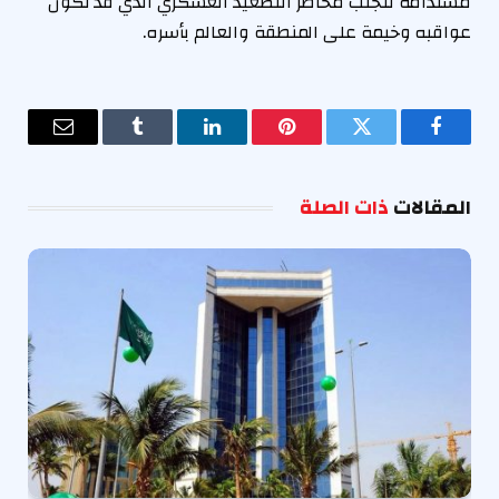
مستدامة لتجنب مخاطر التصعيد العسكري الذي قد تكون
عواقبه وخيمة على المنطقة والعالم بأسره.
فيسبوك
تويتر
بينتيريست
لينكدإن
Tumblr
البريد
الإلكترو
المقالات
ذات الصلة