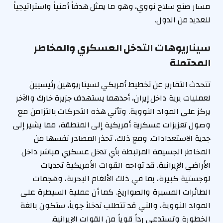
مسار صنع سلاح نووي، وهو ما يمثل هدفاً أمنياً واستراتيجياً
للعديد من الدول.
سيناريوهات التدخل العسكري والمخاطر
المحتملة
تتحدث التقارير عن تخطيط أمريكي لسيناريوهين رئيسيين
لعمليات برية داخل إيران، أحدهما يستهدف جزيرة خارك والآخر
يركز على المواد النووية. وتأتي هذه التحركات بالتزامن مع
وصول تعزيزات عسكرية أمريكية إلى المنطقة، مما يشير إلى
جدية الاستعدادات. ومع ذلك، تحذر المصادر نفسها من
المخاطر الجسيمة المرتبطة بأي تدخل عسكري مباشر داخل
الأراضي الإيرانية. قد تواجه القوات الأمريكية تحديات
لوجستية كبيرة، بما في ذلك الألغام البحرية، وهجمات
الطائرات المسيرة والصواريخ. كما أن عملية السيطرة على
المواد النووية، والتي قد تتطلب تدخلاً جوياً، ستكون بالغة
الخطورة وتستدعي رداً قوياً من القوات الإيرانية.