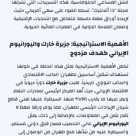
فشل المساعي الدبلوماسية. هذه التسريبات، التي نشرتها
مجلة “ذا أتلانتيك”، تسلط الضوء على سعي أمريكي حثيث
لإيجاد أوراق ضغط حاسمة للتعامل مع التحديات الإقليمية
وضمان الملاحة الدولية في الممرات المائية الحيوية.
الأهمية الاستراتيجية: جزيرة خارك واليورانيوم
الإيراني كهدف مزدوج
تكمن الأهمية الاستراتيجية لمثل هذه الخطة في كونها
تستهدف شقين أساسيين لطهران: الجانب الاقتصادي
والجانب النووي. تاريخياً، لعبت
جزيرة خارك
دوراً حيوياً في
الاقتصاد الإيراني، حيث تُعد المركز الرئيسي لصادرات النفط،
ويمر عبرها ما يقارب 90% منها. السيطرة عليها تعني قطع
شريان الإيرادات الرئيسي لطهران، مما يوفر ورقة ضغط لا
تقدر بثمن في المفاوضات. بالإضافة إلى ذلك، يمثل
اليورانيوم الإيراني
عالي التخصيب مصدر قلق دولي مستمر،
والسيطرة عليه من شأنها منع طهران من الوصول إلى