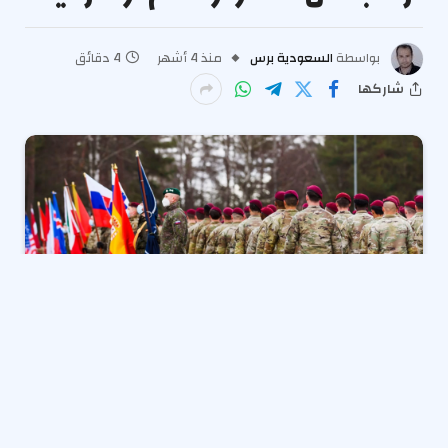
بواسطة
السعودية برس
منذ 4 أشهر
4 دقائق
شاركها
تداعيات انسحاب ترمب من الناتو: قلق
أوروبي وتحديات أمنية عالمية