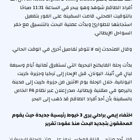
أفراد الطاقم شوهد وهو يبحر في الساعة 11:31 صباحًا
بالتوقيت المحلي. قامت السفينة على الفور بتفعيل
استجابتها للطوارئ وبدأت عملية البحث بالتنسيق مع خفر
السواحل الإيطالي.
وقال المتحدث إنه لا تتوفر تفاصيل أخرى في الوقت الحالي.
بدأت رحلة الفايكنج البحرية التي تستغرق ثمانية أيام وسبعة
ليالٍ في أثينا، اليونان، قبل الإبحار إلى تركيا وجزيرة كريت
اليونانية. خلال الرحلة يوم الاثنين من جزيرة كريت إلى مدينة
باليرمو في صقلية بإيطاليا، صدر إعلان عبر نظام PA الخاص
بالسفينة بأن أحد أفراد الطاقم قد ذهب إلى البحر.
اختفاء إيمي برادلي يرى 3 خيوط رئيسية جديدة حيث يقوم
المحققون بتجديد البحث منذ عقود: تقرير
قال أحد منتجي قناة فوكس نيوز على متن الرحلة البحرية إن