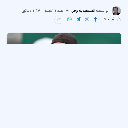
بواسطة
السعودية برس
منذ 9 أشهر
3 دقائق
شاركها
أسطورة نيويورك جيتس
نيك مانجولد
كان يشعر بالتفاؤل
بشأن صحته في الأسابيع التي سبقت وفاته.
قال مانجولد: “أنا أفضل مما كنت عليه في أغسطس”.