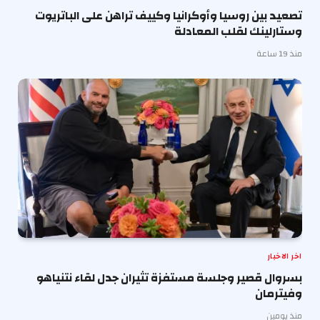
تصعيد بين روسيا وأوكرانيا وكييف تراهن على الباتريوت
وستارلينك لقلب المعادلة
منذ 19 ساعة
اخر الاخبار
بسروال قصير وجلسة مستفزة تثيران جدل لقاء نتنياهو
وفيترمان
منذ يومين