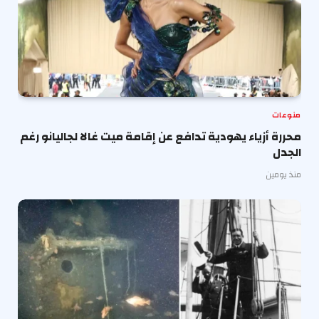
منوعات
محررة أزياء يهودية تدافع عن إقامة ميت غالا لجاليانو رغم
الجدل
منذ يومين