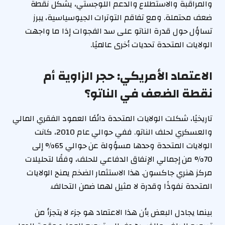
والمراقبة والاستطلاع والدعم اللوجستي، يشكل نقطة
ضعف محتملة. ومع تفاقم التوترات الجيوسياسية، يبرز
تساؤل حول قدرة الناتو على سد الفجوات إذا ما واجهت
الولايات المتحدة تحديات أخرى عالميًا.
الاعتماد الأمريكي: حجر الزاوية أم
نقطة الضعف في الناتو؟
تاريخيًا، شكلت الولايات المتحدة دائمًا العمود الفقري المالي
والعسكري لحلف الناتو. ففي حوالي عام 2010، كانت
الولايات المتحدة وحدها مسؤولة عن حوالي 65% إلى
70% من إجمالي الإنفاق الدفاعي للحلف، وفقًا لتحليلات
مركز هنري جاكسون. هذا الاستثمار الضخم يمنح الولايات
المتحدة نفوذًا وقدرة لا مثيل لهما ضمن التحالف.
بينما يجادل البعض بأن هذا الاعتماد هو جزء لا يتجزأ من