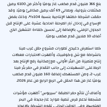
بلغ 366 مليون قدم مكعب غاز يوميًا وأكثر من 6100 برميل
مكثفات بترولية، بإجمالي 69 ألف برميل مكافئ يوميًا. وقد
حققت الشركة خطتها الإنتاجية بنسبة 104%، وذلك بفضل
الإسراع في إدخال آبار المرحلة الحادية عشرة على الإنتاج قبل
الجدول الزمني، بالإضافة إلى تحسين كفاءة التشغيل الذي
أضاف 10 ملايين قدم مكعب يوميًا.
كما استعرض دغيدي تطورات مشروع حقل غرب مينا
بالشراكة مع شل وكوفبيك. وأظهرت الاختبارات معدلات
إنتاج متميزة من البئر الأولي، مع إمكانية رفع الإنتاج بعد
الربط على التسهيلات. إلى جانب التقدم في حفر بئر مينا
غرب-2، ومن المستهدف إضافة 160 مليون قدم مكعب
يوميًا غاز من هذا الحقل في الربع الرابع من عام 2026.
وأضاف أن نتائج حفر الطبقة “سيريوس” أظهرت مؤشرات
مشجعة تدعم فرص تنمية موارد غاز جديدة في البحر
المتوسط. وفي الوقت الحالي، تقوم الشركة بالإعداد