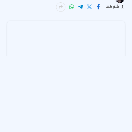
شاركها
حققت
رؤية المملكة 2030
منذ انطلاقها نقلة نوعية في
مسيرة تنمية البلاد، مقدمةً تحولًا شاملًا وملموسًا في
المناحي الاقتصادية، والخدمات، والبنية التحتية
واللوجستية، بالإضافة إلى تعزيز جوانب الحياة الاجتماعية.
تعكس هذه الرؤية طموحًا استراتيجيًا لتنويع مصادر الدخل
الوطني وعدم الاعتماد على النفط كمصدر رئيسي، وهو ما