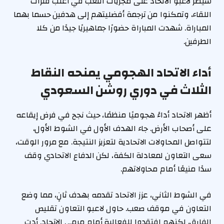
سيطر لاعبو الاتحاد على مجريات اللعب في أغلب فترات
اللقاء، وتمكنوا من ترجمة أفضليتهم إلى هدفين حسما بهما
المباراة. شهدت المباراة حضورًا جماهيريًا جيدًا من كلا
الطرفين.
أداء الاتحاد الهجومي يمنحه النقاط
الثلاث في دوري روشن السعودي
أظهر الاتحاد أداءً هجوميًا منظمًا، حيث نجح في فرض إيقاعه
على أصحاب الأرض. جاء الهدف الأول في الشوط الأول،
لتتواصل المحاولات الاتحادية لتعزيز النتيجة. مع مرور الوقت،
سعى التعاون لمعادلة الكفة، لكن الدفاع الاتحادي وقف
سدًا منيعًا أمام محاولاتهم.
في الشوط الثاني، عزز الاتحاد تقدمه بهدف ثانٍ، مما وضع
التعاون في موقف صعب. حاول لاعبو التعاون تقليص
الفارق، لكنهم افتقدوا للفعالية أمام مرمى الاتحاد. أدت