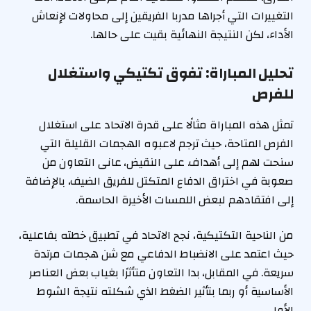
التغييرات التي أجراها مدربا الفريقين إلى محاولات لإنعاش
الأداء، لكن النتيجة النهائية بقيت على حالها.
تحليل المباراة: تفوق تكتيكي واستغلال
للفرص
تمثل هذه المباراة مثالًا على قدرة الاتحاد على استغلال
الفرص المتاحة، حيث ترجم لاعبوه الهجمات القليلة التي
سنحت لهم إلى أهداف. على النقيض، عانى التعاون من
صعوبة في اختراق الدفاع المتكتل للفريق الضيف، بالإضافة
إلى افتقادهم لبعض اللمسات الأخيرة الحاسمة.
من الناحية التكتيكية، نجح الاتحاد في تطبيق خطته بفاعلية،
حيث اعتمد على الانضباط الدفاعي مع شن هجمات مرتدة
سريعة. في المقابل، بدا التعاون متأثرًا بغياب بعض العناصر
الأساسية أو ربما بتأثير الضغط الذي شكلته نتيجة الشوط
الأول.