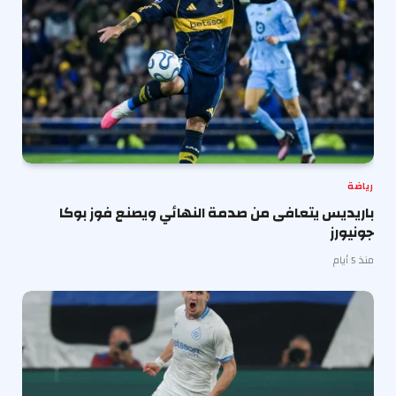
رياضة
باريديس يتعافى من صدمة النهائي ويصنع فوز بوكا
جونيورز
منذ 5 أيام