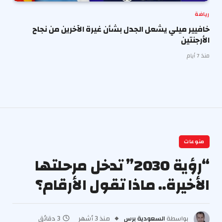
رياضة
خافيير ميلي يشعل الجدل بشأن غيرة الآخرين من نجاح
الأرجنتين
منذ 7 أيام
منوعات
“رؤية 2030” تدخل مرحلتها
الأخيرة.. ماذا تقول الأرقام؟
بواسطة
السعودية برس
منذ 3 أشهر
3 دقائق