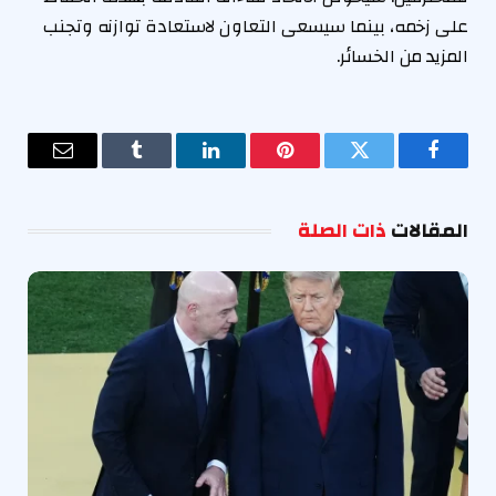
على زخمه، بينما سيسعى التعاون لاستعادة توازنه وتجنب
المزيد من الخسائر.
فيسبوك
تويتر
بينتيريست
لينكدإن
Tumblr
البريد
الإلكترو
المقالات
ذات الصلة