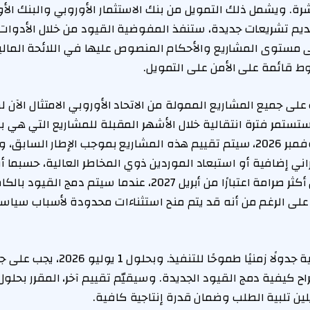
شرة. ويشمل ذلك التمويل من بنك الاستثمار الأوروبي والبنك الأو
تقديم تشريعات جديدة، ستنفذ المفوضية القيود من خلال الأدوات 
ستوى المشاريع والأحكام المنصوص عليها في اللائحة المالية 
 قائمة على الأمن على التمويل.
ى جميع المشاريع الممولة من الاتحاد الأوروبي الامتثال الآن ل
ستستمر فترة انتقالية خلال الأشهر المقبلة للمشاريع التي هي 
متقدمة. وبحلول 1 نوفمبر 2026، سيتم تقييم هذه المشاريع بموجب الإطار ا
براني إضافية أو استبعاد الموردين ذوي المخاطر العالية، حسبما
وستتبع مرحلة تطبيق أكثر صرامة اعتبارًا من أبريل 2027، عندما سيت
 على الرغم من أنه قد يتم منح استثناءات محدودة لأسباب سياسية
وقد وضعت المفوضية جدولًا زمنيًا طموح
لين تلبية الطلب وضمان قدرة إنتاجية كافية.