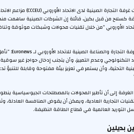
في يوم الاثنين، رفضت غرفة التجارة الصينية لد
قة كسلاح من قبل بكين، قائلة إن الشركات الصينية ساهمت من
اتحاد الأوروبي “من خلال تقنيات محولات وشبكات موثوقة وتن
وصرح متحدث باسم غرفة التج
اد التكنولوجي وعدم التمييز، وأن يتجنب إدخال حواجز غير سوقية 
ية التحتية، وأن يستمر في تعزيز بيئة مفتوحة وقابلة للتنبؤ تد
الغرفة إلى أن تأطير المحولات بالمصطلحات الجيوسياسية ينطو
تقنيات التجارية العادية، ويمكن أن يقوض المنافسة العادلة، وث
سل التوريد العالمية في قطاع الطاقة النظيفة.
ن بديلين