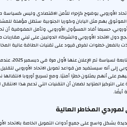
لاتحاد الأوروبي بوضوح كإجراء للأمن الاقتصادي وليس كسياسة ص
الموثوق بهم مثل اليابان وكوريا الجنوبية ستظل مؤهلة للمشا
لأوروبي، حسبما أفاد المسؤول الأوروبي. وتأمل المفوضية أن تح
يشجع دول الاتحاد الأوروبي والشركاء الدوليين على تبني مقاربات م
تخذت بالفعل خطوات لفرض قيود على تقنيات الطاقة عالية المخاط
يأتي القرار في إطار متابعة لسياس
روبي إلى أنه سيستفيد من قواعد تمويل الاتحاد الأوروبي لتقليل 
ليهم على أنهم يمثلون خطرًا أمنيًا. ومع تسريع أوروبا لانتقالها 
لى التركيز المتزايد لضمان أن التقنيات التي تدعم هذا الانتقا
أيضًا.
 لموردي المخاطر العالية
يدة بشكل واسع على جميع أدوات التمويل الخاصة بالاتحاد الأو