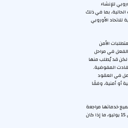
روبي للإنشاء
الحالية، بما في ذلك
للاتحاد الأوروبي
متطلبات الأمن
بالفعل في مراحل
لسابق، ولكن قد يُطلب منها
 أفادت المفوضية.
م دمج القيود بالكامل في العقود
 أو أمنية، وفقًا
ًا للتنفيذ. وبحلول 1 يوليو 2026، يجب على جميع خدماتها مراجعة
الأنشطة الجارية واقتراح كيفية دمج القيود الجديدة. وسيقيّم تقييم آخر، المقرر بحلول 15 يوليو، ما إذا كان