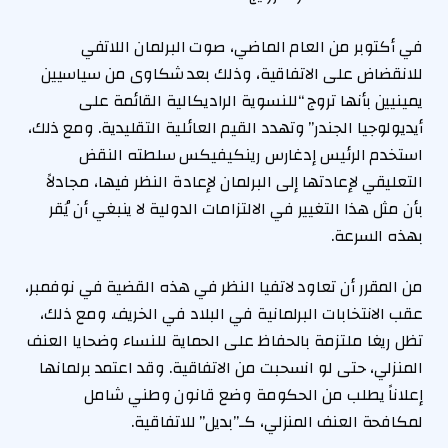
في أكتوبر من العام الماضي، صوت البرلمان اللاتفي
للانقضاض على الاتفاقية، وذلك بعد شكاوى من سياسيين
يمينيين بأنها تروج “للنسوية الراديكالية القائمة على
أيديولوجيا الجندر” وتهدد القيم العائلية التقليدية. ومع ذلك،
استخدم الرئيس إدغارس رينكيفيكس سلطته النقض
التعليقي لإعادتها إلى البرلمان لإعادة النظر فيها، مجادلاً
بأن مثل هذا التغيير في الالتزامات الدولية لا ينبغي أن يُقر
بهذه السرعة.
من المقرر أن تعاود لاتفيا النظر في هذه القضية في نوفمبر،
عقب الانتخابات البرلمانية في البلاد في الخريف. ومع ذلك،
تظل ريغا ملتزمة بالحفاظ على الحماية للنساء وضحايا العنف
المنزلي، حتى لو انسحبت من الاتفاقية. وقد اعتمد برلمانها
إعلاناً يطلب من الحكومة وضع قانون وطني شامل
لمكافحة العنف المنزلي، كـ”بديل” للاتفاقية.