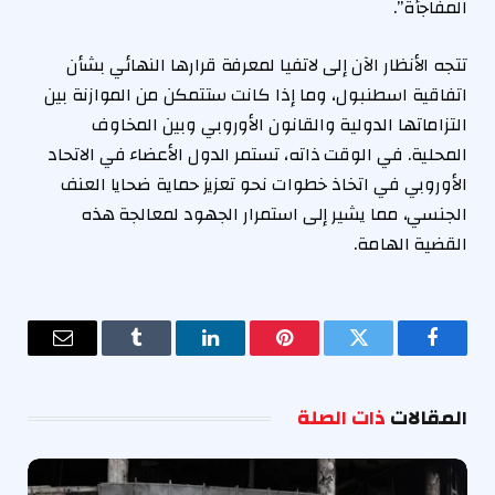
المفاجأة”.
تتجه الأنظار الآن إلى لاتفيا لمعرفة قرارها النهائي بشأن
اتفاقية اسطنبول، وما إذا كانت ستتمكن من الموازنة بين
التزاماتها الدولية والقانون الأوروبي وبين المخاوف
المحلية. في الوقت ذاته، تستمر الدول الأعضاء في الاتحاد
الأوروبي في اتخاذ خطوات نحو تعزيز حماية ضحايا العنف
الجنسي، مما يشير إلى استمرار الجهود لمعالجة هذه
القضية الهامة.
فيسبوك
تويتر
بينتيريست
لينكدإن
Tumblr
البريد
الإلكترو
المقالات
ذات الصلة