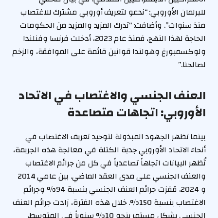
للبرلمان الأوروبي: “ندعو لتعريف أوروبي مشترك للاغتصاب
منذ سنوات”. وأضافت: “تدرك المزيد والمزيد من الحكومات
الحاجة لهذا النهج، فمنذ عام 2023، أدخلت فرنسا وفنلندا
ولوكسمبورغ وهولندا قوانين قائمة على الموافقة، والزخم
لصالحنا.”
العنف الجنسي والاغتصاب في الاتحاد
الأوروبي: اتجاهات متصاعدة
بينما تظهر الجهود المبذولة لتوحيد تعريف الاغتصاب في
أنحاء الاتحاد الأوروبي جدية الكتلة في معالجة هذه الجريمة،
تُظهر البيانات اتجاهاً تصاعدياً في كل من جرائم الاغتصاب
والعنف الجنسي على مدى العقد الماضي. بين عامي 2014
و 2024، قفزت جرائم العنف الجنسي بنسبة 94% وجرائم
الاغتصاب بنسبة 150%. خلال هذه الفترة، زادت جرائم العنف
الجنسي بشكل مستمر بنحو 10% سنوياً في المتوسط،