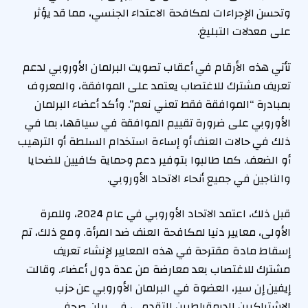
وتحسن الإجراءات لمكافحة الاعتداء الجنسي، مما قد يؤثر
على معدلات التبليغ.
تأتي هذه الأرقام في أعقاب تصويت البرلمان الأوروبي لدعم
تعريف مشترك للاغتصاب يعتمد على الموافقة، والمعروف
بمبادرة “الموافقة فقط تعني نعم”. وأكد أعضاء البرلمان
الأوروبي على ضرورة تقييم الموافقة في سياقها، بما في
ذلك في حالات العنف أو إساءة استخدام السلطة أو الترهيب
أو الضعف. كما طالبوا بتوفير دعم وحماية كافيين للضحايا
والناجين في جميع أنحاء الاتحاد الأوروبي.
قبل ذلك، اعتمد الاتحاد الأوروبي في عام 2024، وللمرة
الأولى، معايير دنيا لمكافحة العنف ضد المرأة. ومع ذلك، تم
إسقاط مادة مقترحة في هذه المعايير لإنشاء تعريف
مشترك للاغتصاب بعد معارضة من عدة دول أعضاء. وقالت
إيفين إن سير، العضوة في البرلمان الأوروبي عن حزب
الاشتراكيين الديمقراطيين التقدمي، في بيان صحفي