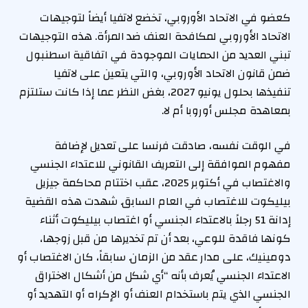
كعضو في الاتحاد الأوروبي، تخضع لاتفيا أيضاً لتوجيهات
الاتحاد الأوروبي لمكافحة العنف ضد المرأة. هذه التوجيهات
تبني العديد من الحمايات الموجودة في اتفاقية اسطنبول
ضمن قانون الاتحاد الأوروبي، والتي يتعين على لاتفيا
تنفيذها بحلول يونيو 2027، بغض النظر عما إذا كانت ستلتزم
بمعاهدة مجلس أوروبا أم لا.
في الوقت نفسه، صادقت فرنسا على تعديل لإضافة
مفهوم الموافقة إلى التعريف القانوني للاعتداء الجنسي
والاغتصاب في أكتوبر 2025، عقب اختتام محاكمة جيزيل
بيليكوت للاغتصاب في العام السابق. شهدت هذه القضية
إدانة 51 رجلاً بالاعتداء الجنسي أو اغتصاب بيليكوت أثناء
كونها فاقدة للوعي، بعد أن تم تخديرها من قبل زوجها،
دومينيك، على مدار عقد من الزمان. سابقاً، كان الاغتصاب أو
الاعتداء الجنسي يُعرف بأنه “أي شكل من أشكال الاختراق
الجنسي الذي يتم باستخدام العنف أو الإكراه أو التهديد أو