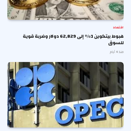
اقتصاد
هبوط بيتكوين 1% إلى 62,829 دولار وضربة قوية
للسوق
منذ 4 أيام