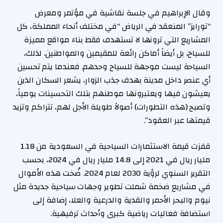
وقال الإبراهيم في جلسة نقاشية في مؤتمر ومعرض
“تورايز” المنعقد في الرياض “في مختلف أنحاء المملكة، كل
المشاريع التي ترونها لا تستهدف فقط بناء مواقع مميزة
للسياح، بل أيضاً أماكن رائعة للمقيمين والمواطنين. لذلك،
السياحة ليست موجهة للسياح وحدهم. فعندما يتم تحسين
أي عنصر داخل مدينة بهدف جذب الزوار، يشعر السكان الذين
يعيشون فيها ويعتبرونها موطنهم بتلك التحسينات يومياً،
وتصبح (هذه التطورات) أصولاً طويلة الأجل لهم، تتراكم وتزيد
قيمتها عبر العقود”.
قفزت قيمة الاستثمارات السياحية في السعودية من 1.18
مليار ريال في 2021 إلى 14.8 مليار ريال في 2024، بحسب
التقرير السنوي لرؤية 2030 لعام 2024. ضُخت هذه الأموال
في مشاريع ضخمة شملت تطوير وجهات سياحية جديدة مثل
نيوم والبحر الأحمر والقدية والدرعية والعلا، إضافة إلى
استضافة فعاليات رياضية كبرى وأحداث ترفيهية.