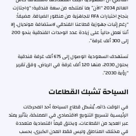
العالم 2034 “الآن” بما تمتلكه من سعة فندقية؛ “واجتازت
بنجاح اختبارات FIFA للجاهزية من منظور الضيافة. مضيفاً:
“رغم إثبات جهوزية قطاعنا الفندقي لاستضافة مونديال، إلا
أننا نعمل حالياً على زيادة عدد الوحدات الفندقية بنحو 200
إلى 300 ألف غرفة”.
تستهدف السعودية الوصول إلى 675 ألف غرفة فندقية
بحلول 2030، منها 120 ألف غرفة في الرياض، وفق تقرير
“رؤية 2030”.
السياحة تشبك القطاعات
في الوقت ذاته، يُشكل قطاع السياحة أحد المحركات
الرئيسـية لتسريع التنويع الاقتصادي في المملكة، بتأثير يمتد
عبر العديد من القطاعات، ويخلق قيماً اقتصادية متعددة
في مختلف المناطق وليس فقط المدن الكبرى، بحسب