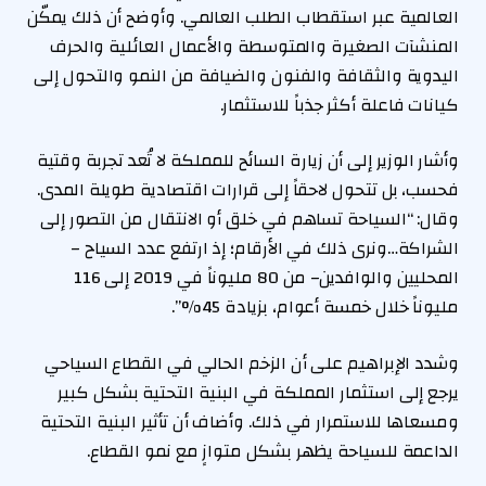
العالمية عبر استقطاب الطلب العالمي. وأوضح أن ذلك يمكّن
المنشآت الصغيرة والمتوسطة والأعمال العائلية والحرف
اليدوية والثقافة والفنون والضيافة من النمو والتحول إلى
كيانات فاعلة أكثر جذباً للاستثمار.
وأشار الوزير إلى أن زيارة السائح للمملكة لا تُعد تجربة وقتية
فحسب، بل تتحول لاحقاً إلى قرارات اقتصادية طويلة المدى.
وقال: “السياحة تساهم في خلق أو الانتقال من التصور إلى
الشراكة…ونرى ذلك في الأرقام؛ إذ ارتفع عدد السياح –
المحليين والوافدين– من 80 مليوناً في 2019 إلى 116
مليوناً خلال خمسة أعوام، بزيادة 45%”.
وشدد الإبراهيم على أن الزخم الحالي في القطاع السياحي
يرجع إلى استثمار المملكة في البنية التحتية بشكل كبير
ومسعاها للاستمرار في ذلك. وأضاف أن تأثير البنية التحتية
الداعمة للسياحة يظهر بشكل متوازٍ مع نمو القطاع.